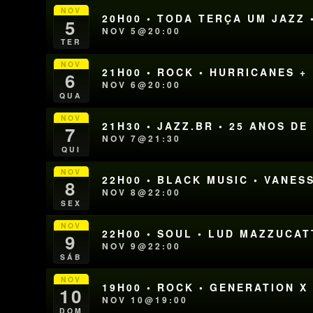
NOV
20H00 • TODA TERÇA UM JAZZ 
5
NOV 5@20:00
TER
NOV
21H00 • ROCK • HURRICANES +
6
NOV 6@20:00
QUA
NOV
21H30 • JAZZ.BR • 25 ANOS D
7
NOV 7@21:30
QUI
NOV
22H00 • BLACK MUSIC • VANE
8
NOV 8@22:00
SEX
NOV
22H00 • SOUL • LUD MAZZUCAT
9
NOV 9@22:00
SÁB
NOV
19H00 • ROCK • GENERATION X
10
NOV 10@19:00
DOM