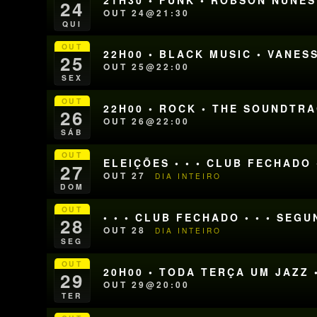
24
OUT 24@21:30
QUI
OUT
22H00 • BLACK MUSIC • VANE
25
OUT 25@22:00
SEX
OUT
22H00 • ROCK • THE SOUNDTR
26
OUT 26@22:00
SÁB
OUT
ELEIÇÕES • • • CLUB FECHADO •
27
OUT 27
DIA INTEIRO
DOM
OUT
• • • CLUB FECHADO • • • SEG
28
OUT 28
DIA INTEIRO
SEG
OUT
20H00 • TODA TERÇA UM JAZZ 
29
OUT 29@20:00
TER