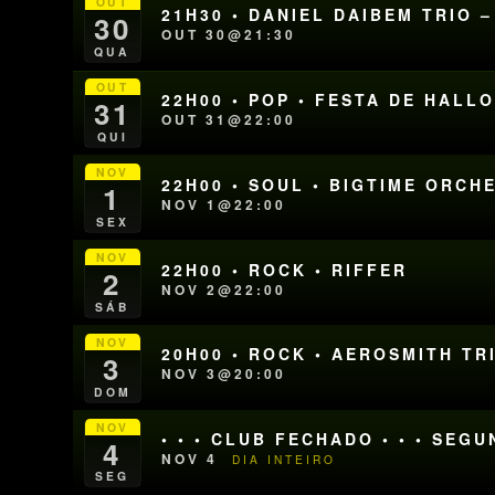
OUT
21H30 • DANIEL DAIBEM TRIO 
30
OUT 30@21:30
QUA
OUT
22H00 • POP • FESTA DE HAL
31
OUT 31@22:00
QUI
NOV
22H00 • SOUL • BIGTIME ORCH
1
NOV 1@22:00
SEX
NOV
22H00 • ROCK • RIFFER
2
NOV 2@22:00
SÁB
NOV
20H00 • ROCK • AEROSMITH T
3
NOV 3@20:00
DOM
NOV
• • • CLUB FECHADO • • • SEG
4
NOV 4
DIA INTEIRO
SEG