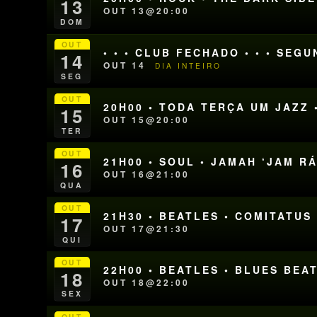
13
OUT 13@20:00
DOM
OUT
• • • CLUB FECHADO • • • SEG
14
OUT 14
DIA INTEIRO
SEG
OUT
20H00 • TODA TERÇA UM JAZZ 
15
OUT 15@20:00
TER
OUT
21H00 • SOUL • JAMAH ‘JAM RÁ
16
OUT 16@21:00
QUA
OUT
21H30 • BEATLES • COMITATUS
17
OUT 17@21:30
QUI
OUT
22H00 • BEATLES • BLUES BEA
18
OUT 18@22:00
SEX
OUT