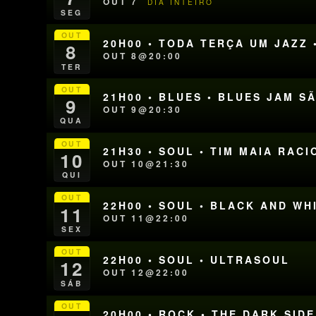
OUT 7
DIA INTEIRO
SEG
OUT
20H00 • TODA TERÇA UM JAZZ 
8
OUT 8@20:00
TER
OUT
21H00 • BLUES • BLUES JAM S
9
OUT 9@20:30
QUA
OUT
21H30 • SOUL • TIM MAIA RA
10
OUT 10@21:30
QUI
OUT
22H00 • SOUL • BLACK AND W
11
OUT 11@22:00
SEX
OUT
22H00 • SOUL • ULTRASOUL
12
OUT 12@22:00
SÁB
OUT
20H00 • ROCK • THE DARK SID