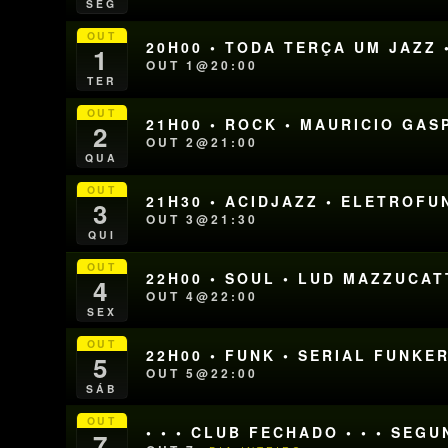
SEG
OUT
20H00 • TODA TERÇA UM JAZZ 
1
OUT 1@20:00
TER
OUT
21H00 • ROCK • MAURICIO GAS
2
OUT 2@21:00
QUA
OUT
21H30 • ACIDJAZZ • ELETROFU
3
OUT 3@21:30
QUI
OUT
22H00 • SOUL • LUD MAZZUCAT
4
OUT 4@22:00
SEX
OUT
22H00 • FUNK • SERIAL FUNKE
5
OUT 5@22:00
SÁB
OUT
• • • CLUB FECHADO • • • SEG
7