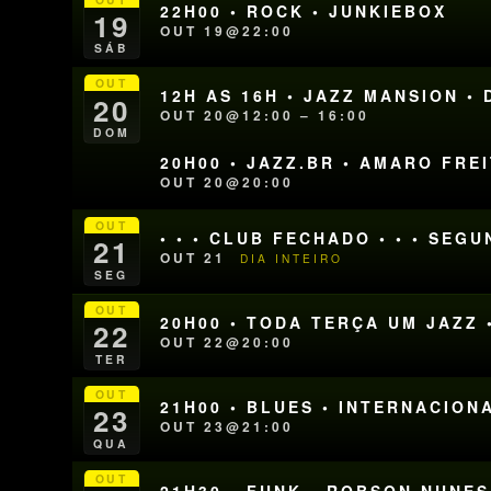
22H00 • ROCK • JUNKIEBOX
19
OUT 19@22:00
SÁB
OUT
12H AS 16H • JAZZ MANSION •
20
OUT 20@12:00 – 16:00
DOM
20H00 • JAZZ.BR • AMARO FRE
OUT 20@20:00
OUT
• • • CLUB FECHADO • • • SEG
21
OUT 21
DIA INTEIRO
SEG
OUT
20H00 • TODA TERÇA UM JAZZ 
22
OUT 22@20:00
TER
OUT
21H00 • BLUES • INTERNACION
23
OUT 23@21:00
QUA
OUT
21H30 • FUNK • ROBSON NUNES