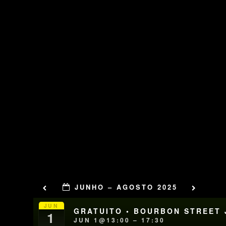
JUNHO – AGOSTO 2025
JUN
GRATUITO • BOURBON STREET J
1
JUN 1@13:00 – 17:30