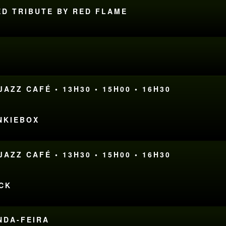
ED TRIBUTE BY RED FLAME
AZZ CAFÉ • 13H30 • 15H00 • 16H30
NKIEBOX
AZZ CAFÉ • 13H30 • 15H00 • 16H30
OCK
UNDA-FEIRA