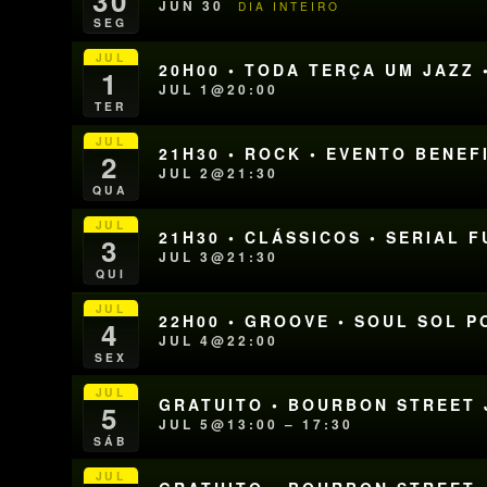
30
JUN 30
DIA INTEIRO
SEG
JUL
20H00 • TODA TERÇA UM JAZZ 
1
JUL 1@20:00
TER
JUL
21H30 • ROCK • EVENTO BENEF
2
JUL 2@21:30
QUA
JUL
21H30 • CLÁSSICOS • SERIAL 
3
JUL 3@21:30
QUI
JUL
22H00 • GROOVE • SOUL SOL 
4
JUL 4@22:00
SEX
JUL
GRATUITO • BOURBON STREET J
5
JUL 5@13:00 – 17:30
SÁB
JUL