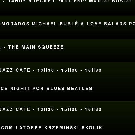
AL • RANDY BRECKER PART.ESP: MARCO BOSCO
 NAMORADOS MICHAEL BUBLÉ & LOVE BALADS 
L • THE MAIN SQUEEZE
AZZ CAFÉ • 13H30 • 15H00 • 16H30
NCE NIGHT! POR BLUES BEATLES
AZZ CAFÉ • 13H30 • 15H00 • 16H30
O COM LATORRE KRZEMINSKI SKOLIK