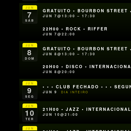
JUN
GRATUITO • BOURBON STREET J
7
JUN 7@13:00 – 17:30
SÁB
22H00 • ROCK • RIFFER
JUN 7@22:00
JUN
GRATUITO • BOURBON STREET J
8
JUN 8@13:00 – 17:30
DOM
20H00 • DISCO • INTERNACION
JUN 8@20:00
JUN
• • • CLUB FECHADO • • • SEG
9
JUN 9
DIA INTEIRO
SEG
JUN
21H00 • JAZZ • INTERNACIONAL
10
JUN 10@21:00
TER
JUN