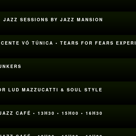
• JAZZ SESSIONS BY JAZZ MANSION
ICENTE VÓ TÚNICA • TEARS FOR FEARS EXPER
FUNKERS
POR LUD MAZZUCATTI & SOUL STYLE
AZZ CAFÉ • 13H30 • 15H00 • 16H30