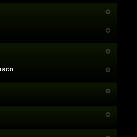
DISCO