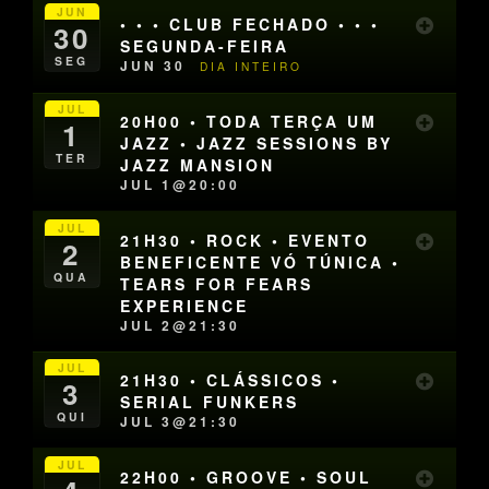
JUN
• • • CLUB FECHADO • • •
30
SEGUNDA-FEIRA
SEG
JUN 30
DIA INTEIRO
JUL
20H00 • TODA TERÇA UM
1
JAZZ • JAZZ SESSIONS BY
TER
JAZZ MANSION
JUL 1@20:00
JUL
21H30 • ROCK • EVENTO
2
BENEFICENTE VÓ TÚNICA •
QUA
TEARS FOR FEARS
EXPERIENCE
JUL 2@21:30
JUL
21H30 • CLÁSSICOS •
3
SERIAL FUNKERS
QUI
JUL 3@21:30
JUL
22H00 • GROOVE • SOUL