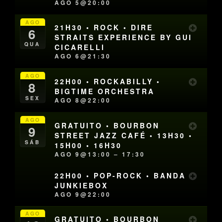
AGO 5@20:00
AGO
21H30 • ROCK • DIRE
6
STRAITS EXPERIENCE BY GUI
QUA
CICARELLI
AGO 6@21:30
AGO
22H00 • ROCKABILLY •
8
BIGTIME ORCHESTRA
SEX
AGO 8@22:00
AGO
GRATUITO • BOURBON
9
STREET JAZZ CAFÉ • 13H30 •
SÁB
15H00 • 16H30
AGO 9@13:00 – 17:30
22H00 • POP-ROCK • BANDA
JUNKIEBOX
AGO 9@22:00
AGO
GRATUITO • BOURBON