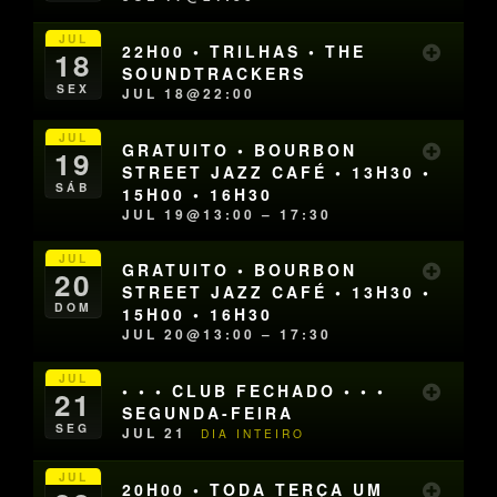
JUL
22H00 • TRILHAS • THE
18
SOUNDTRACKERS
SEX
JUL 18@22:00
JUL
GRATUITO • BOURBON
19
STREET JAZZ CAFÉ • 13H30 •
SÁB
15H00 • 16H30
JUL 19@13:00 – 17:30
JUL
GRATUITO • BOURBON
20
STREET JAZZ CAFÉ • 13H30 •
DOM
15H00 • 16H30
JUL 20@13:00 – 17:30
JUL
• • • CLUB FECHADO • • •
21
SEGUNDA-FEIRA
SEG
JUL 21
DIA INTEIRO
JUL
20H00 • TODA TERÇA UM