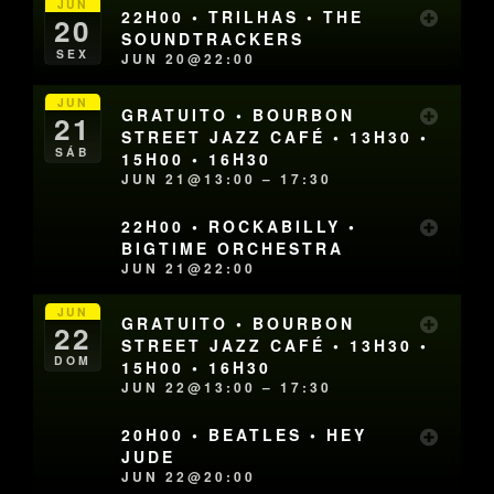
JUN
22H00 • TRILHAS • THE
20
SOUNDTRACKERS
SEX
JUN 20@22:00
JUN
GRATUITO • BOURBON
21
STREET JAZZ CAFÉ • 13H30 •
SÁB
15H00 • 16H30
JUN 21@13:00 – 17:30
22H00 • ROCKABILLY •
BIGTIME ORCHESTRA
JUN 21@22:00
JUN
GRATUITO • BOURBON
22
STREET JAZZ CAFÉ • 13H30 •
DOM
15H00 • 16H30
JUN 22@13:00 – 17:30
20H00 • BEATLES • HEY
JUDE
JUN 22@20:00