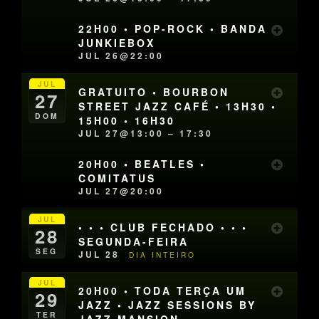
22H00 • POP-ROCK • BANDA
JUNKIEBOX
JUL 26@22:00
JUL
GRATUITO • BOURBON
27
STREET JAZZ CAFÉ • 13H30 •
DOM
15H00 • 16H30
JUL 27@13:00 – 17:30
20H00 • BEATLES •
COMITATUS
JUL 27@20:00
JUL
• • • CLUB FECHADO • • •
28
SEGUNDA-FEIRA
SEG
JUL 28
DIA INTEIRO
JUL
20H00 • TODA TERÇA UM
29
JAZZ • JAZZ SESSIONS BY
TER
JAZZ MANSION