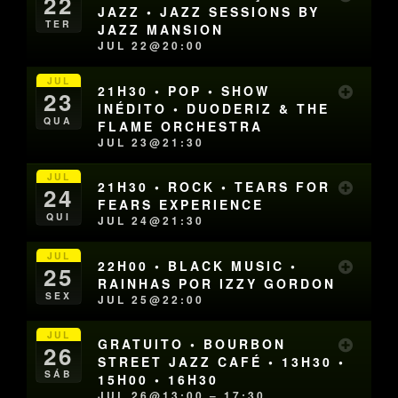
22
JAZZ • JAZZ SESSIONS BY
TER
JAZZ MANSION
JUL 22@20:00
JUL
21H30 • POP • SHOW
23
INÉDITO • DUODERIZ & THE
QUA
FLAME ORCHESTRA
JUL 23@21:30
JUL
21H30 • ROCK • TEARS FOR
24
FEARS EXPERIENCE
QUI
JUL 24@21:30
JUL
22H00 • BLACK MUSIC •
25
RAINHAS POR IZZY GORDON
SEX
JUL 25@22:00
JUL
GRATUITO • BOURBON
26
STREET JAZZ CAFÉ • 13H30 •
SÁB
15H00 • 16H30
JUL 26@13:00 – 17:30