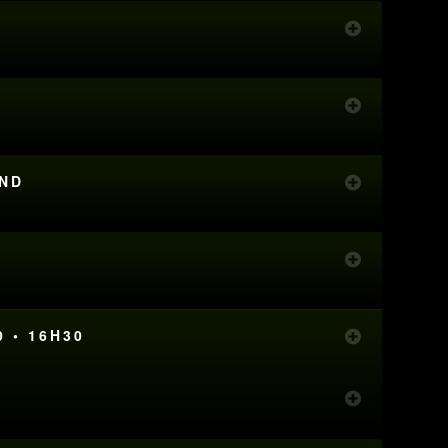
AND
0 • 16H30