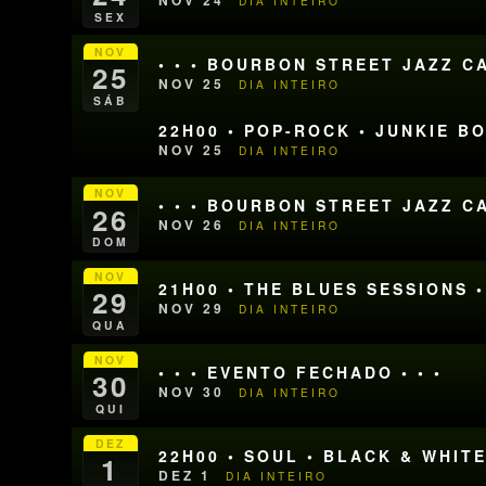
DIA INTEIRO
SEX
NOV
• • • BOURBON STREET JAZZ CA
25
NOV 25
DIA INTEIRO
SÁB
22H00 • POP-ROCK • JUNKIE B
NOV 25
DIA INTEIRO
NOV
• • • BOURBON STREET JAZZ CA
26
NOV 26
DIA INTEIRO
DOM
NOV
21H00 • THE BLUES SESSIONS 
29
NOV 29
DIA INTEIRO
QUA
NOV
• • • EVENTO FECHADO • • •
30
NOV 30
DIA INTEIRO
QUI
DEZ
22H00 • SOUL • BLACK & WHI
1
DEZ 1
DIA INTEIRO