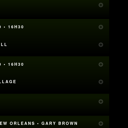
0 • 16H30
ALL
0 • 16H30
ULLAGE
 NEW ORLEANS • GARY BROWN