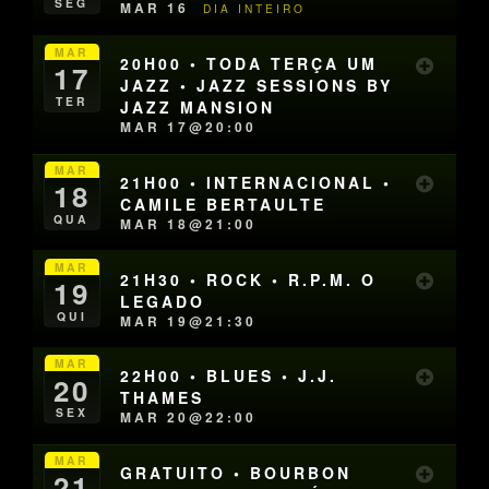
SEG
MAR 16
DIA INTEIRO
MAR
20H00 • TODA TERÇA UM
17
JAZZ • JAZZ SESSIONS BY
TER
JAZZ MANSION
MAR 17@20:00
MAR
21H00 • INTERNACIONAL •
18
CAMILE BERTAULTE
QUA
MAR 18@21:00
MAR
21H30 • ROCK • R.P.M. O
19
LEGADO
QUI
MAR 19@21:30
MAR
22H00 • BLUES • J.J.
20
THAMES
SEX
MAR 20@22:00
MAR
GRATUITO • BOURBON
21