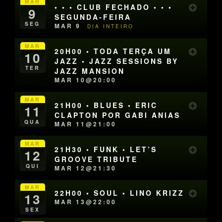
MAR
• • • CLUB FECHADO • • •
9
SEGUNDA-FEIRA
SEG
MAR 9
DIA INTEIRO
MAR
20H00 • TODA TERÇA UM
10
JAZZ • JAZZ SESSIONS BY
TER
JAZZ MANSION
MAR 10@20:00
MAR
21H00 • BLUES • ERIC
11
CLAPTON POR GABI ANIAS
QUA
MAR 11@21:00
MAR
21H30 • FUNK • LET’S
12
GROOVE TRIBUTE
QUI
MAR 12@21:30
MAR
22H00 • SOUL • LINO KRIZZ
13
MAR 13@22:00
SEX