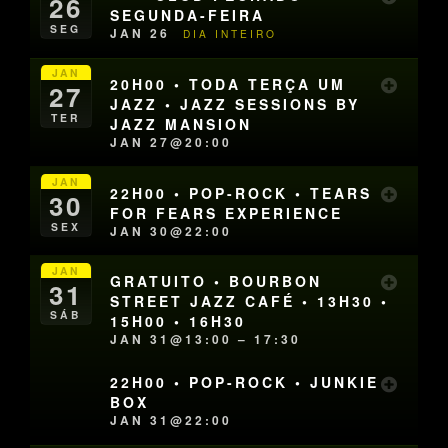
26
SEGUNDA-FEIRA
SEG
JAN 26
DIA INTEIRO
JAN
20H00 • TODA TERÇA UM
27
JAZZ • JAZZ SESSIONS BY
TER
JAZZ MANSION
JAN 27@20:00
JAN
22H00 • POP-ROCK • TEARS
30
FOR FEARS EXPERIENCE
SEX
JAN 30@22:00
JAN
GRATUITO • BOURBON
31
STREET JAZZ CAFÉ • 13H30 •
SÁB
15H00 • 16H30
JAN 31@13:00 – 17:30
22H00 • POP-ROCK • JUNKIE
BOX
JAN 31@22:00