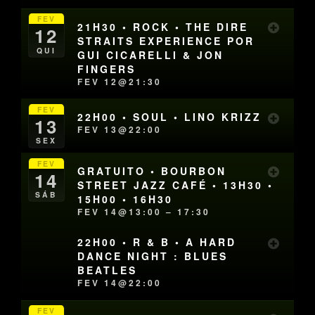
FEV
21H30 • ROCK • THE DIRE
12
STRAITS EXPERIENCE POR
QUI
GUI CICARELLI & JON
FINGERS
FEV 12@21:30
FEV
22H00 • SOUL • LINO KRIZZ
13
FEV 13@22:00
SEX
FEV
GRATUITO • BOURBON
14
STREET JAZZ CAFÉ • 13H30 •
SÁB
15H00 • 16H30
FEV 14@13:00 – 17:30
22H00 • R & B • A HARD
DANCE NIGHT : BLUES
BEATLES
FEV 14@22:00
FEV