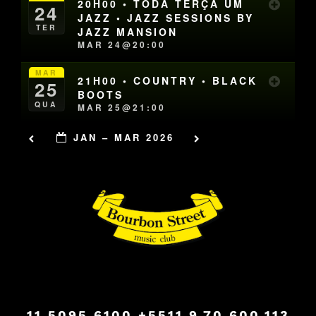
20H00 • TODA TERÇA UM
24
JAZZ • JAZZ SESSIONS BY
TER
JAZZ MANSION
MAR 24@20:00
MAR
21H00 • COUNTRY • BLACK
25
BOOTS
QUA
MAR 25@21:00
JAN – MAR 2026
11.5095.6100
+5511.9.70.600.113