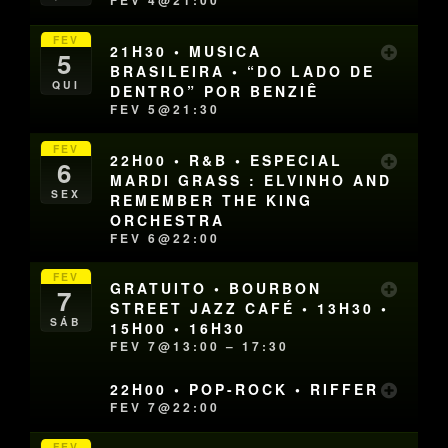
FEV 4@21:00
FEV
21H30 • MUSICA
5
BRASILEIRA • “DO LADO DE
QUI
DENTRO” POR BENZIÊ
FEV 5@21:30
FEV
22H00 • R&B • ESPECIAL
6
MARDI GRASS : ELVINHO AND
SEX
REMEMBER THE KING
ORCHESTRA
FEV 6@22:00
FEV
GRATUITO • BOURBON
7
STREET JAZZ CAFÉ • 13H30 •
SÁB
15H00 • 16H30
FEV 7@13:00 – 17:30
22H00 • POP-ROCK • RIFFER
FEV 7@22:00
FEV