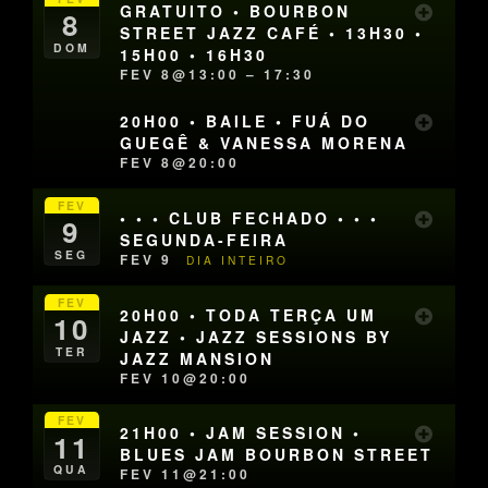
GRATUITO • BOURBON
8
STREET JAZZ CAFÉ • 13H30 •
DOM
15H00 • 16H30
FEV 8@13:00 – 17:30
20H00 • BAILE • FUÁ DO
GUEGÊ & VANESSA MORENA
FEV 8@20:00
FEV
• • • CLUB FECHADO • • •
9
SEGUNDA-FEIRA
SEG
FEV 9
DIA INTEIRO
FEV
20H00 • TODA TERÇA UM
10
JAZZ • JAZZ SESSIONS BY
TER
JAZZ MANSION
FEV 10@20:00
FEV
21H00 • JAM SESSION •
11
BLUES JAM BOURBON STREET
QUA
FEV 11@21:00