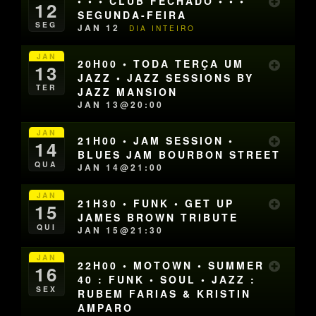
• • • CLUB FECHADO • • •
12
SEGUNDA-FEIRA
SEG
JAN 12
DIA INTEIRO
JAN
20H00 • TODA TERÇA UM
13
JAZZ • JAZZ SESSIONS BY
TER
JAZZ MANSION
JAN 13@20:00
JAN
21H00 • JAM SESSION •
14
BLUES JAM BOURBON STREET
QUA
JAN 14@21:00
JAN
21H30 • FUNK • GET UP
15
JAMES BROWN TRIBUTE
QUI
JAN 15@21:30
JAN
22H00 • MOTOWN • SUMMER
16
40 : FUNK • SOUL • JAZZ :
SEX
RUBEM FARIAS & KRISTIN
AMPARO