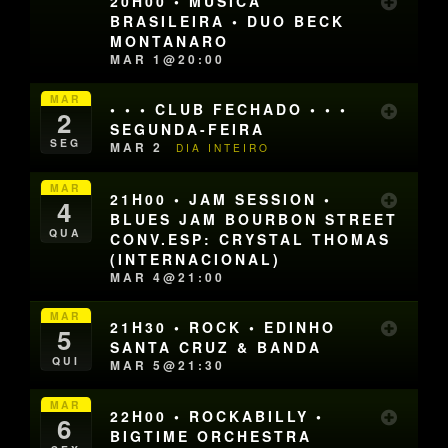
20H00 • MÚSICA
BRASILEIRA • DUO BECK
MONTANARO
MAR 1@20:00
MAR
• • • CLUB FECHADO • • •
2
SEGUNDA-FEIRA
SEG
MAR 2
DIA INTEIRO
MAR
21H00 • JAM SESSION •
4
BLUES JAM BOURBON STREET
QUA
CONV.ESP: CRYSTAL THOMAS
(INTERNACIONAL)
MAR 4@21:00
MAR
21H30 • ROCK • EDINHO
5
SANTA CRUZ & BANDA
QUI
MAR 5@21:30
MAR
22H00 • ROCKABILLY •
6
BIGTIME ORCHESTRA