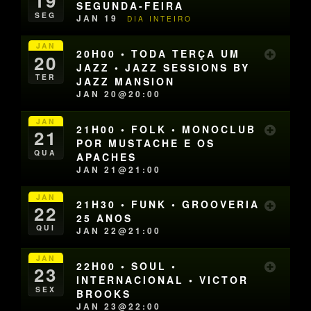
19
SEGUNDA-FEIRA
SEG
JAN 19
DIA INTEIRO
JAN
20H00 • TODA TERÇA UM
20
JAZZ • JAZZ SESSIONS BY
TER
JAZZ MANSION
JAN 20@20:00
JAN
21H00 • FOLK • MONOCLUB
21
POR MUSTACHE E OS
QUA
APACHES
JAN 21@21:00
JAN
21H30 • FUNK • GROOVERIA
22
25 ANOS
QUI
JAN 22@21:00
JAN
22H00 • SOUL •
23
INTERNACIONAL • VICTOR
SEX
BROOKS
JAN 23@22:00