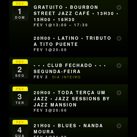
FEV
GRATUITO • BOURBON
1
STREET JAZZ CAFÉ • 13H30 •
DOM
15H00 • 16H30
FEV 1@13:00 – 17:30
20H00 • LATINO • TRIBUTO
A TITO PUENTE
FEV 1@20:00
FEV
• • • CLUB FECHADO • • •
2
SEGUNDA-FEIRA
SEG
FEV 2
DIA INTEIRO
FEV
20H00 • TODA TERÇA UM
3
JAZZ • JAZZ SESSIONS BY
TER
JAZZ MANSION
FEV 3@20:00
FEV
21H00 • BLUES • NANDA
4
MOURA
QUA