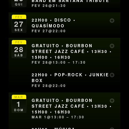
BAND EM SANTANA TRIBUTE
QUI
FEV 26@21:30
FEV
22H00 • DISCO •
27
QUASÍMODO
SEX
FEV 27@22:00
FEV
GRATUITO • BOURBON
28
STREET JAZZ CAFÉ • 13H30 •
SÁB
15H00 • 16H30
FEV 28@13:00 – 17:30
22H00 • POP-ROCK • JUNKIE
BOX
FEV 28@22:00
MAR
GRATUITO • BOURBON
1
STREET JAZZ CAFÉ • 13H30 •
DOM
15H00 • 16H30
MAR 1@13:00 – 17:30