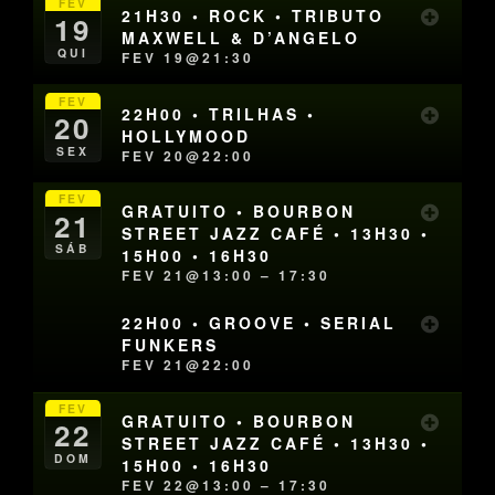
FEV
21H30 • ROCK • TRIBUTO
19
MAXWELL & D’ANGELO
QUI
FEV 19@21:30
FEV
22H00 • TRILHAS •
20
HOLLYMOOD
SEX
FEV 20@22:00
FEV
GRATUITO • BOURBON
21
STREET JAZZ CAFÉ • 13H30 •
SÁB
15H00 • 16H30
FEV 21@13:00 – 17:30
22H00 • GROOVE • SERIAL
FUNKERS
FEV 21@22:00
FEV
GRATUITO • BOURBON
22
STREET JAZZ CAFÉ • 13H30 •
DOM
15H00 • 16H30
FEV 22@13:00 – 17:30