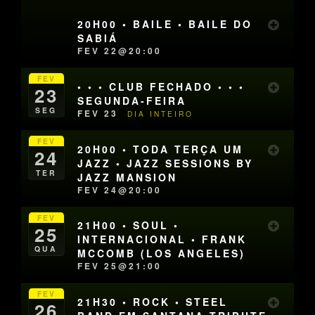
20H00 • BAILE • BAILE DO
SABIÁ
FEV 22@20:00
FEV
• • • CLUB FECHADO • • •
23
SEGUNDA-FEIRA
SEG
FEV 23
DIA INTEIRO
FEV
20H00 • TODA TERÇA UM
24
JAZZ • JAZZ SESSIONS BY
TER
JAZZ MANSION
FEV 24@20:00
FEV
21H00 • SOUL •
25
INTERNACIONAL • FRANK
QUA
MCCOMB (LOS ANGELES)
FEV 25@21:00
FEV
21H30 • ROCK • STEEL
26