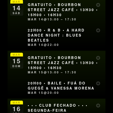
MAR
GRATUITO • BOURBON
14
STREET JAZZ CAFÉ • 13H30 •
SÁB
15H00 • 16H30
MAR 14@13:00 – 17:30
22H00 • R & B • A HARD
DANCE NIGHT : BLUES
BEATLES
MAR 14@22:00
MAR
GRATUITO • BOURBON
15
STREET JAZZ CAFÉ • 13H30 •
DOM
15H00 • 16H30
MAR 15@13:00 – 17:30
20H00 • BAILE • FUÁ DO
GUEGÊ & VANESSA MORENA
MAR 15@20:00
MAR
• • • CLUB FECHADO • • •
16
SEGUNDA-FEIRA