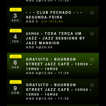
AGO 2@13:00 – 17:30
AGO
• • • CLUB FECHADO • • •
3
SEGUNDA-FEIRA
SEG
AGO 3
DIA INTEIRO
AGO
20H00 • TODA TERÇA UM
4
JAZZ • JAZZ SESSIONS BY
TER
JAZZ MANSION
AGO 4@20:00
AGO
GRATUITO • BOURBON
8
STREET JAZZ CAFÉ • 13H30 •
SÁB
15H00 • 16H30
AGO 8@13:00 – 17:30
AGO
GRATUITO • BOURBON
9
STREET JAZZ CAFÉ • 13H30 •
DOM
15H00 • 16H30
AGO 9@13:00 – 17:30