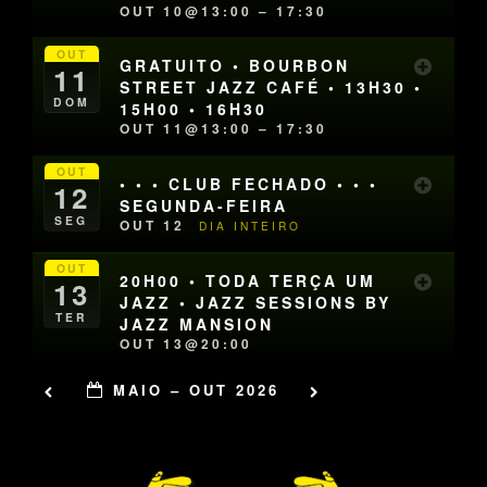
OUT 10@13:00 – 17:30
OUT
GRATUITO • BOURBON
11
STREET JAZZ CAFÉ • 13H30 •
DOM
15H00 • 16H30
OUT 11@13:00 – 17:30
OUT
• • • CLUB FECHADO • • •
12
SEGUNDA-FEIRA
SEG
OUT 12
DIA INTEIRO
OUT
20H00 • TODA TERÇA UM
13
JAZZ • JAZZ SESSIONS BY
TER
JAZZ MANSION
OUT 13@20:00
MAIO – OUT 2026