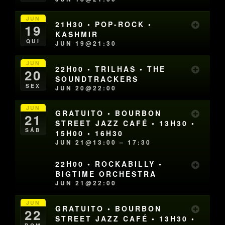
JUN
21H30 • POP-ROCK •
19
KASHMIR
QUI
JUN 19@21:30
JUN
22H00 • TRILHAS • THE
20
SOUNDTRACKERS
SEX
JUN 20@22:00
JUN
GRATUITO • BOURBON
21
STREET JAZZ CAFÉ • 13H30 •
SÁB
15H00 • 16H30
JUN 21@13:00 – 17:30
22H00 • ROCKABILLY •
BIGTIME ORCHESTRA
JUN 21@22:00
JUN
GRATUITO • BOURBON
22
STREET JAZZ CAFÉ • 13H30 •