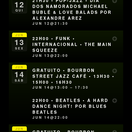
21H30 • POP-JAZZ • DIA
12
DOS NAMORADOS MICHAEL
QUI
BUBLÉ & LOVE BALADS POR
ALEXANDRE AREZ
JUN 12@21:30
JUN
22H00 • FUNK •
13
INTERNACIONAL • THE MAIN
SEX
SQUEEZE
JUN 13@22:00
JUN
GRATUITO • BOURBON
14
STREET JAZZ CAFÉ • 13H30 •
SÁB
15H00 • 16H30
JUN 14@13:00 – 17:30
22H00 • BEATLES • A HARD
DANCE NIGHT! POR BLUES
BEATLES
JUN 14@22:00
JUN