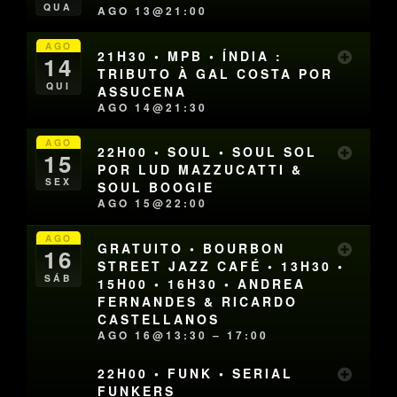
QUA
AGO 13@21:00
AGO
21H30 • MPB • ÍNDIA :
14
TRIBUTO À GAL COSTA POR
QUI
ASSUCENA
AGO 14@21:30
AGO
22H00 • SOUL • SOUL SOL
15
POR LUD MAZZUCATTI &
SEX
SOUL BOOGIE
AGO 15@22:00
AGO
GRATUITO • BOURBON
16
STREET JAZZ CAFÉ • 13H30 •
SÁB
15H00 • 16H30 • ANDREA
FERNANDES & RICARDO
CASTELLANOS
AGO 16@13:30 – 17:00
22H00 • FUNK • SERIAL
FUNKERS