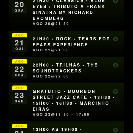
21H30 • CLASSICS • BLUE
20
EYES : TRIBUTO A FRANK
QUA
SINATRA BY RICHARD
BROMBERG
AGO 20@21:30
AGO
21H30 • ROCK • TEARS FOR
21
FEARS EXPERIENCE
QUI
AGO 21@21:30
AGO
22H00 • TRILHAS • THE
22
SOUNDTRACKERS
SEX
AGO 22@22:00
AGO
GRATUITO • BOURBON
23
STREET JAZZ CAFÉ • 13H30 •
SÁB
15H00 • 16H30 • MARCINHO
EIRAS
AGO 23@13:30 – 17:00
AGO
13H00 ÀS 19H00 •