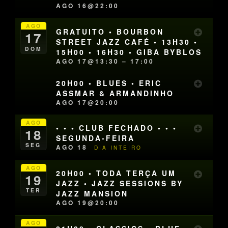
AGO 16@22:00
AGO
GRATUITO • BOURBON
17
STREET JAZZ CAFÉ • 13H30 •
DOM
15H00 • 16H30 • GIBA BYBLOS
AGO 17@13:30 – 17:00
20H00 • BLUES • ERIC
ASSMAR & ARMANDINHO
AGO 17@20:00
AGO
• • • CLUB FECHADO • • •
18
SEGUNDA-FEIRA
SEG
AGO 18
DIA INTEIRO
AGO
20H00 • TODA TERÇA UM
19
JAZZ • JAZZ SESSIONS BY
TER
JAZZ MANSION
AGO 19@20:00
AGO