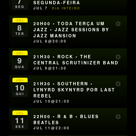
7
SEGUNDA-FEIRA
SEG
JUL 7
DIA INTEIRO
JUL
20H00 • TODA TERÇA UM
8
JAZZ • JAZZ SESSIONS BY
TER
JAZZ MANSION
JUL 8@20:00
JUL
21H30 • ROCK • THE
9
CENTRAL SCRUTINIZER BAND
QUA
JUL 9@21:30
JUL
21H30 • SOUTHERN •
10
LYNYRD SKYNYRD POR LAST
QUI
REBEL
JUL 10@21:30
JUL
22H00 • R & B • BLUES
11
BEATLES
SEX
JUL 11@22:00