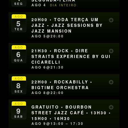
SEG
AGO 4
DIA INTEIRO
AGO
20H00 • TODA TERÇA UM
5
JAZZ • JAZZ SESSIONS BY
TER
JAZZ MANSION
AGO 5@20:00
AGO
21H30 • ROCK • DIRE
6
STRAITS EXPERIENCE BY GUI
QUA
CICARELLI
AGO 6@21:30
AGO
22H00 • ROCKABILLY •
8
BIGTIME ORCHESTRA
SEX
AGO 8@22:00
AGO
GRATUITO • BOURBON
9
STREET JAZZ CAFÉ • 13H30 •
SÁB
15H00 • 16H30
AGO 9@13:00 – 17:30