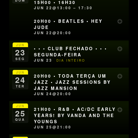
DOM
15H00 • 16H30
JUN 22@13:00 – 17:30
20H00 • BEATLES • HEY
JUDE
JUN 22@20:00
JUN
• • • CLUB FECHADO • • •
23
SEGUNDA-FEIRA
SEG
JUN 23
DIA INTEIRO
JUN
20H00 • TODA TERÇA UM
24
JAZZ • JAZZ SESSIONS BY
TER
JAZZ MANSION
JUN 24@20:00
JUN
21H00 • R&B • AC/DC EARLY
25
YEARS! BY VANDA AND THE
QUA
YOUNGS
JUN 25@21:00