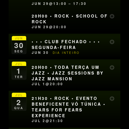
JUN 29@13:00 – 17:30
20H00 • ROCK • SCHOOL OF
ROCK
JUN 29@20:00
JUN
• • • CLUB FECHADO • • •
30
SEGUNDA-FEIRA
SEG
JUN 30
DIA INTEIRO
JUL
20H00 • TODA TERÇA UM
1
JAZZ • JAZZ SESSIONS BY
TER
JAZZ MANSION
JUL 1@20:00
JUL
21H30 • ROCK • EVENTO
2
BENEFICENTE VÓ TÚNICA •
QUA
TEARS FOR FEARS
EXPERIENCE
JUL 2@21:30