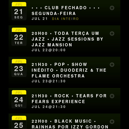
JUL
• • • CLUB FECHADO • • •
21
SEGUNDA-FEIRA
SEG
JUL 21
DIA INTEIRO
JUL
20H00 • TODA TERÇA UM
22
JAZZ • JAZZ SESSIONS BY
TER
JAZZ MANSION
JUL 22@20:00
JUL
21H30 • POP • SHOW
23
INÉDITO • DUODERIZ & THE
QUA
FLAME ORCHESTRA
JUL 23@21:30
JUL
21H30 • ROCK • TEARS FOR
24
FEARS EXPERIENCE
QUI
JUL 24@21:30
JUL
22H00 • BLACK MUSIC •
25
RAINHAS POR IZZY GORDON