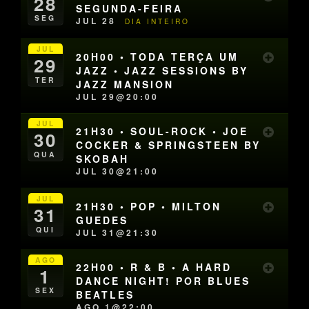
28
SEGUNDA-FEIRA
SEG
JUL 28
DIA INTEIRO
JUL
20H00 • TODA TERÇA UM
29
JAZZ • JAZZ SESSIONS BY
TER
JAZZ MANSION
JUL 29@20:00
JUL
21H30 • SOUL-ROCK • JOE
30
COCKER & SPRINGSTEEN BY
QUA
SKOBAH
JUL 30@21:00
JUL
21H30 • POP • MILTON
31
GUEDES
QUI
JUL 31@21:30
AGO
22H00 • R & B • A HARD
1
DANCE NIGHT! POR BLUES
SEX
BEATLES
AGO 1@22:00