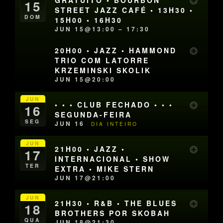
GRATUITO • BOURBON
15
STREET JAZZ CAFÉ • 13H30 •
DOM
15H00 • 16H30
JUN 15@13:00 – 17:30
20H00 • JAZZ • HAMMOND
TRIO COM LATORRE
KRZEMINSKI SKOLIK
JUN 15@20:00
JUN
• • • CLUB FECHADO • • •
16
SEGUNDA-FEIRA
SEG
JUN 16
DIA INTEIRO
JUN
21H00 • JAZZ •
17
INTERNACIONAL • SHOW
TER
EXTRA • MIKE STERN
JUN 17@21:00
JUN
21H30 • R&B • THE BLUES
18
BROTHERS POR SKOBAH
QUA
JUN 18@21:30