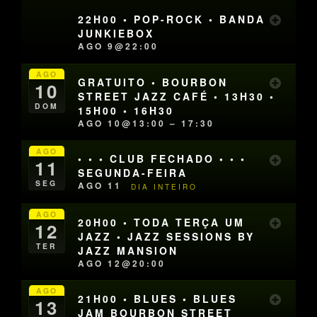
22H00 • POP-ROCK • BANDA
JUNKIEBOX
AGO 9@22:00
AGO
GRATUITO • BOURBON
10
STREET JAZZ CAFÉ • 13H30 •
DOM
15H00 • 16H30
AGO 10@13:00 – 17:30
AGO
• • • CLUB FECHADO • • •
11
SEGUNDA-FEIRA
SEG
AGO 11
DIA INTEIRO
AGO
20H00 • TODA TERÇA UM
12
JAZZ • JAZZ SESSIONS BY
TER
JAZZ MANSION
AGO 12@20:00
AGO
21H00 • BLUES • BLUES
13
JAM BOURBON STREET