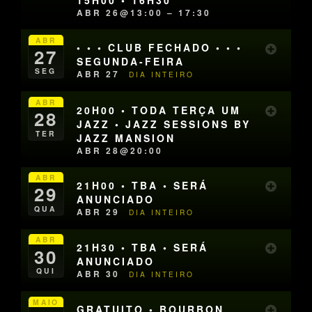
ABR 26@13:00 – 17:30
ABR
• • • CLUB FECHADO • • •
27
SEGUNDA-FEIRA
SEG
ABR 27
DIA INTEIRO
ABR
20H00 • TODA TERÇA UM
28
JAZZ • JAZZ SESSIONS BY
TER
JAZZ MANSION
ABR 28@20:00
ABR
21H00 • TBA • SERÁ
29
ANUNCIADO
QUA
ABR 29
DIA INTEIRO
ABR
21H30 • TBA • SERÁ
30
ANUNCIADO
QUI
ABR 30
DIA INTEIRO
MAIO
GRATUITO • BOURBON