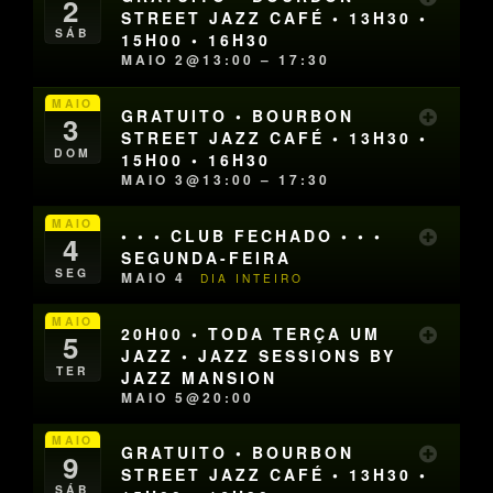
2
STREET JAZZ CAFÉ • 13H30 •
SÁB
15H00 • 16H30
MAIO 2@13:00 – 17:30
MAIO
GRATUITO • BOURBON
3
STREET JAZZ CAFÉ • 13H30 •
DOM
15H00 • 16H30
MAIO 3@13:00 – 17:30
MAIO
• • • CLUB FECHADO • • •
4
SEGUNDA-FEIRA
SEG
MAIO 4
DIA INTEIRO
MAIO
20H00 • TODA TERÇA UM
5
JAZZ • JAZZ SESSIONS BY
TER
JAZZ MANSION
MAIO 5@20:00
MAIO
GRATUITO • BOURBON
9
STREET JAZZ CAFÉ • 13H30 •
SÁB