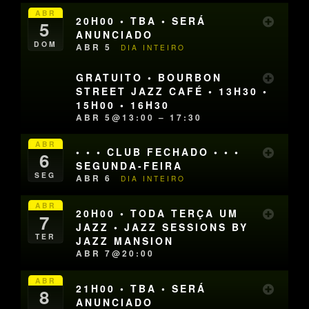
ABR
20H00 • TBA • SERÁ
5
ANUNCIADO
DOM
ABR 5
DIA INTEIRO
GRATUITO • BOURBON
STREET JAZZ CAFÉ • 13H30 •
15H00 • 16H30
ABR 5@13:00 – 17:30
ABR
• • • CLUB FECHADO • • •
6
SEGUNDA-FEIRA
SEG
ABR 6
DIA INTEIRO
ABR
20H00 • TODA TERÇA UM
7
JAZZ • JAZZ SESSIONS BY
TER
JAZZ MANSION
ABR 7@20:00
ABR
21H00 • TBA • SERÁ
8
ANUNCIADO