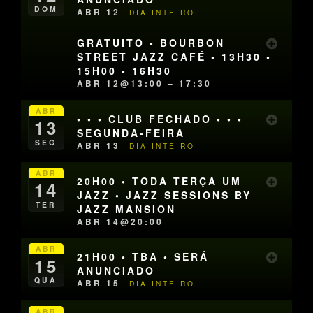
DOM
ABR 12
DIA INTEIRO
GRATUITO • BOURBON
STREET JAZZ CAFÉ • 13H30 •
15H00 • 16H30
ABR 12@13:00 – 17:30
ABR
• • • CLUB FECHADO • • •
13
SEGUNDA-FEIRA
SEG
ABR 13
DIA INTEIRO
ABR
20H00 • TODA TERÇA UM
14
JAZZ • JAZZ SESSIONS BY
TER
JAZZ MANSION
ABR 14@20:00
ABR
21H00 • TBA • SERÁ
15
ANUNCIADO
QUA
ABR 15
DIA INTEIRO
ABR