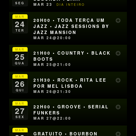
SEG
MAR 23
DIA INTEIRO
MAR
20H00 • TODA TERÇA UM
24
JAZZ • JAZZ SESSIONS BY
TER
JAZZ MANSION
MAR 24@20:00
MAR
21H00 • COUNTRY • BLACK
25
BOOTS
QUA
MAR 25@21:00
MAR
21H30 • ROCK • RITA LEE
26
POR MEL LISBOA
QUI
MAR 26@21:30
MAR
22H00 • GROOVE • SERIAL
27
FUNKERS
SEX
MAR 27@22:00
MAR
GRATUITO • BOURBON