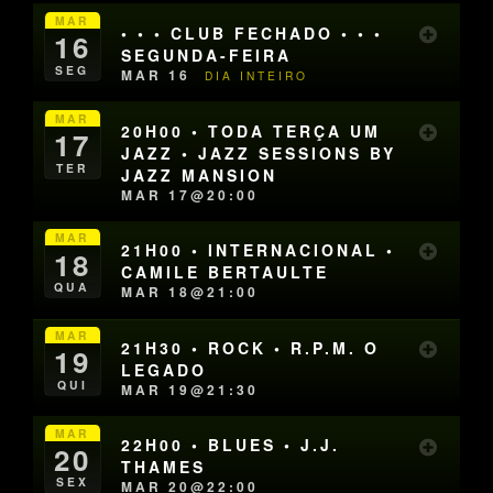
MAR
• • • CLUB FECHADO • • •
16
SEGUNDA-FEIRA
SEG
MAR 16
DIA INTEIRO
MAR
20H00 • TODA TERÇA UM
17
JAZZ • JAZZ SESSIONS BY
TER
JAZZ MANSION
MAR 17@20:00
MAR
21H00 • INTERNACIONAL •
18
CAMILE BERTAULTE
QUA
MAR 18@21:00
MAR
21H30 • ROCK • R.P.M. O
19
LEGADO
QUI
MAR 19@21:30
MAR
22H00 • BLUES • J.J.
20
THAMES
SEX
MAR 20@22:00