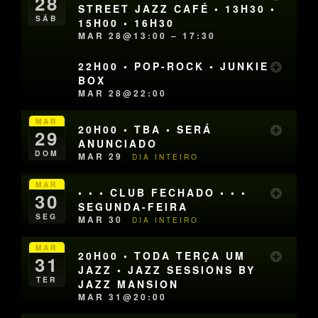
28
STREET JAZZ CAFÉ • 13H30 •
SÁB
15H00 • 16H30
MAR 28@13:00 – 17:30
22H00 • POP-ROCK • JUNKIE
BOX
MAR 28@22:00
MAR
20H00 • TBA • SERÁ
29
ANUNCIADO
DOM
MAR 29
DIA INTEIRO
MAR
• • • CLUB FECHADO • • •
30
SEGUNDA-FEIRA
SEG
MAR 30
DIA INTEIRO
MAR
20H00 • TODA TERÇA UM
31
JAZZ • JAZZ SESSIONS BY
TER
JAZZ MANSION
MAR 31@20:00