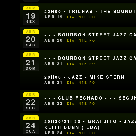
ABR
22H00 • TRILHAS • THE SOUN
19
ABR 19
DIA INTEIRO
SEX
ABR
• • • BOURBON STREET JAZZ CA
20
ABR 20
DIA INTEIRO
SÁB
ABR
• • • BOURBON STREET JAZZ CA
21
ABR 21
DIA INTEIRO
DOM
20H00 • JAZZ • MIKE STERN
ABR 21
DIA INTEIRO
ABR
• • • CLUB FECHADO • • • SEG
22
ABR 22
DIA INTEIRO
SEG
ABR
20H30/21H30 • GRATUITO • JA
24
KEITH DUNN ( EUA)
QUA
ABR 24
DIA INTEIRO