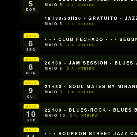
5
MAIO 5
DIA INTEIRO
DOM
19H30/20H30 • GRATUITO • JA
MAIO 5
DIA INTEIRO
MAIO
• • • CLUB FECHADO • • • SEG
6
MAIO 6
DIA INTEIRO
SEG
MAIO
20H30 • JAM SESSION • BLUE
8
MAIO 8
DIA INTEIRO
QUA
MAIO
21H30 • SOUL MATES BY MIRA
9
MAIO 9
DIA INTEIRO
QUI
MAIO
22H00 • BLUES-ROCK • BLUES 
10
MAIO 10
DIA INTEIRO
SEX
MAIO
• • • BOURBON STREET JAZZ CA