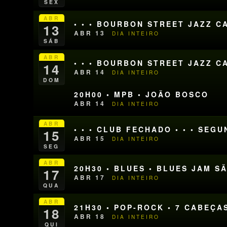
SEX
ABR
• • • BOURBON STREET JAZZ CA
13
ABR 13
DIA INTEIRO
SÁB
ABR
• • • BOURBON STREET JAZZ CA
14
ABR 14
DIA INTEIRO
DOM
20H00 • MPB • JOÃO BOSCO
ABR 14
DIA INTEIRO
ABR
• • • CLUB FECHADO • • • SEG
15
ABR 15
DIA INTEIRO
SEG
ABR
20H30 • BLUES • BLUES JAM S
17
ABR 17
DIA INTEIRO
QUA
ABR
21H30 • POP-ROCK • 7 CABEÇA
18
ABR 18
DIA INTEIRO
QUI