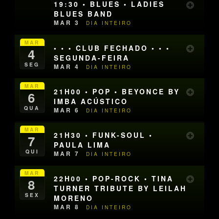
19:30 • BLUES • LADIES
BLUES BAND
MAR 3
DIA INTEIRO
MAR
• • • CLUB FECHADO • • •
4
SEGUNDA-FEIRA
SEG
MAR 4
DIA INTEIRO
MAR
21H00 • POP • BEYONCE BY
6
IMBA ACÚSTICO
QUA
MAR 6
DIA INTEIRO
MAR
21H30 • FUNK-SOUL •
7
PAULA LIMA
QUI
MAR 7
DIA INTEIRO
MAR
22H00 • POP-ROCK • TINA
8
TURNER TRIBUTE BY LEILAH
SEX
MORENO
MAR 8
DIA INTEIRO