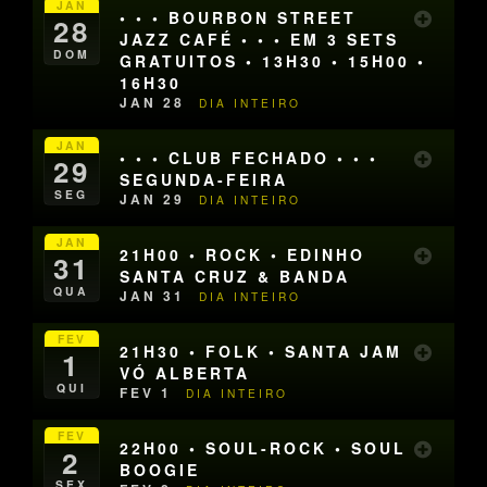
JAN
• • • BOURBON STREET
28
JAZZ CAFÉ • • • EM 3 SETS
DOM
GRATUITOS • 13H30 • 15H00 •
16H30
JAN 28
DIA INTEIRO
JAN
• • • CLUB FECHADO • • •
29
SEGUNDA-FEIRA
SEG
JAN 29
DIA INTEIRO
JAN
21H00 • ROCK • EDINHO
31
SANTA CRUZ & BANDA
QUA
JAN 31
DIA INTEIRO
FEV
21H30 • FOLK • SANTA JAM
1
VÓ ALBERTA
QUI
FEV 1
DIA INTEIRO
FEV
22H00 • SOUL-ROCK • SOUL
2
BOOGIE
SEX