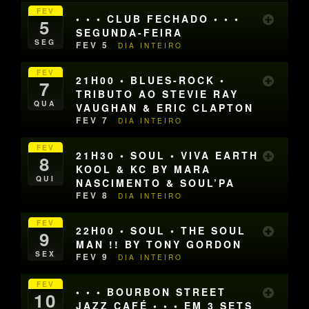
FEV
• • • CLUB FECHADO • • •
5
SEGUNDA-FEIRA
SEG
FEV 5
DIA INTEIRO
FEV
21H00 • BLUES-ROCK •
7
TRIBUTO AO STEVIE RAY
QUA
VAUGHAN & ERIC CLAPTON
FEV 7
DIA INTEIRO
FEV
21H30 • SOUL • VIVA EARTH
8
KOOL & KC BY MARA
QUI
NASCIMENTO & SOUL’PA
FEV 8
DIA INTEIRO
FEV
22H00 • SOUL • THE SOUL
9
MAN !! BY TONY GORDON
SEX
FEV 9
DIA INTEIRO
FEV
• • • BOURBON STREET
10
JAZZ CAFÉ • • • EM 3 SETS