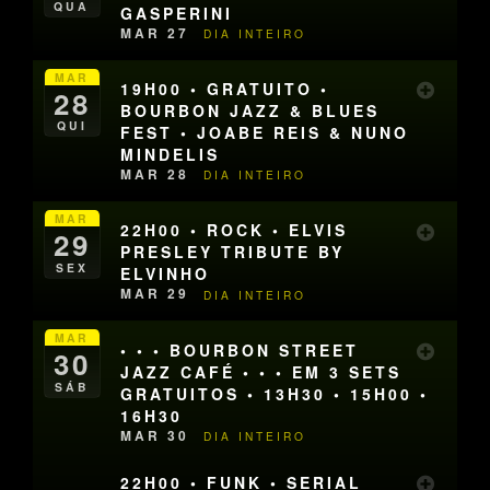
QUA
GASPERINI
MAR 27
DIA INTEIRO
MAR
19H00 • GRATUITO •
28
BOURBON JAZZ & BLUES
QUI
FEST • JOABE REIS & NUNO
MINDELIS
MAR 28
DIA INTEIRO
MAR
22H00 • ROCK • ELVIS
29
PRESLEY TRIBUTE BY
SEX
ELVINHO
MAR 29
DIA INTEIRO
MAR
• • • BOURBON STREET
30
JAZZ CAFÉ • • • EM 3 SETS
SÁB
GRATUITOS • 13H30 • 15H00 •
16H30
MAR 30
DIA INTEIRO
22H00 • FUNK • SERIAL