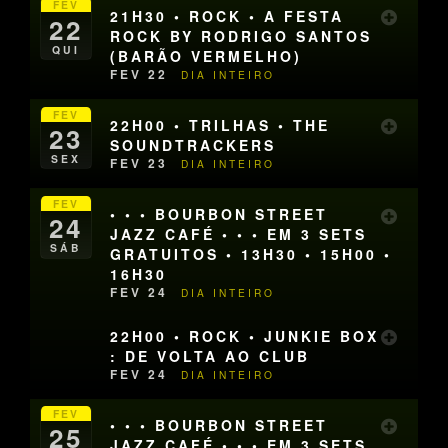
FEV
21H30 • ROCK • A FESTA
22
ROCK BY RODRIGO SANTOS
QUI
(BARÃO VERMELHO)
FEV 22
DIA INTEIRO
FEV
22H00 • TRILHAS • THE
23
SOUNDTRACKERS
SEX
FEV 23
DIA INTEIRO
FEV
• • • BOURBON STREET
24
JAZZ CAFÉ • • • EM 3 SETS
SÁB
GRATUITOS • 13H30 • 15H00 •
16H30
FEV 24
DIA INTEIRO
22H00 • ROCK • JUNKIE BOX
: DE VOLTA AO CLUB
FEV 24
DIA INTEIRO
FEV
• • • BOURBON STREET
25
JAZZ CAFÉ • • • EM 3 SETS