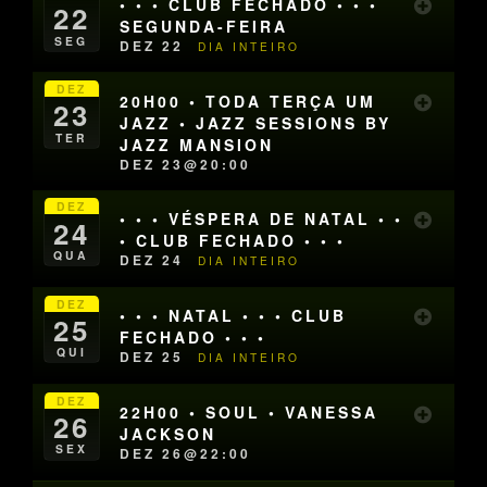
• • • CLUB FECHADO • • •
22
SEGUNDA-FEIRA
SEG
DEZ 22
DIA INTEIRO
DEZ
20H00 • TODA TERÇA UM
23
JAZZ • JAZZ SESSIONS BY
TER
JAZZ MANSION
DEZ 23@20:00
DEZ
• • • VÉSPERA DE NATAL • •
24
• CLUB FECHADO • • •
QUA
DEZ 24
DIA INTEIRO
DEZ
• • • NATAL • • • CLUB
25
FECHADO • • •
QUI
DEZ 25
DIA INTEIRO
DEZ
22H00 • SOUL • VANESSA
26
JACKSON
SEX
DEZ 26@22:00