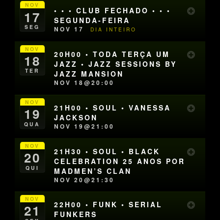
NOV
• • • CLUB FECHADO • • •
17
SEGUNDA-FEIRA
SEG
NOV 17
DIA INTEIRO
NOV
20H00 • TODA TERÇA UM
18
JAZZ • JAZZ SESSIONS BY
TER
JAZZ MANSION
NOV 18@20:00
NOV
21H00 • SOUL • VANESSA
19
JACKSON
QUA
NOV 19@21:00
NOV
21H30 • SOUL • BLACK
20
CELEBRATION 25 ANOS POR
QUI
MADMEN’S CLAN
NOV 20@21:30
NOV
22H00 • FUNK • SERIAL
21
FUNKERS