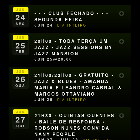
JUN
• • • CLUB FECHADO • • •
24
SEGUNDA-FEIRA
SEG
JUN 24
DIA INTEIRO
JUN
20H00 • TODA TERÇA UM
25
JAZZ • JAZZ SESSIONS BY
TER
JAZZ MANSION
JUN 25@20:00
JUN
21H00/22H00 • GRATUITO •
26
JAZZ & BLUES • AMANDA
QUA
MARIA E LEANDRO CABRAL &
MARCOS OTTAVIANO
JUN 26
DIA INTEIRO
JUN
21H30 • QUINTAS QUENTES
27
• BAILE DE RESPONSA •
QUI
ROBSON NUNES CONVIDA
NANY PEOPLE
JUN 27 – JUN 28
DIA INTEIRO