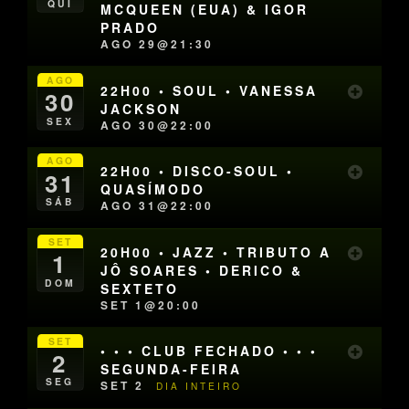
QUI
MCQUEEN (EUA) & IGOR
PRADO
AGO 29@21:30
AGO
22H00 • SOUL • VANESSA
30
JACKSON
SEX
AGO 30@22:00
AGO
22H00 • DISCO-SOUL •
31
QUASÍMODO
SÁB
AGO 31@22:00
SET
20H00 • JAZZ • TRIBUTO A
1
JÔ SOARES • DERICO &
DOM
SEXTETO
SET 1@20:00
SET
• • • CLUB FECHADO • • •
2
SEGUNDA-FEIRA
SEG
SET 2
DIA INTEIRO