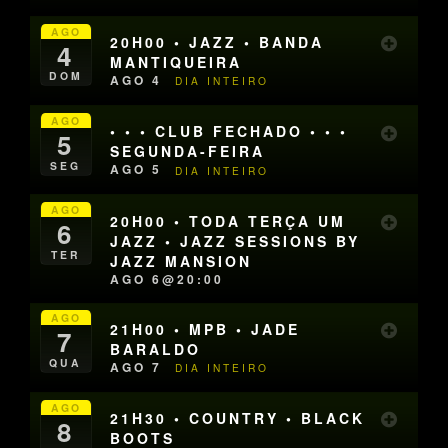
AGO
20H00 • JAZZ • BANDA
4
MANTIQUEIRA
DOM
AGO 4
DIA INTEIRO
AGO
• • • CLUB FECHADO • • •
5
SEGUNDA-FEIRA
SEG
AGO 5
DIA INTEIRO
AGO
20H00 • TODA TERÇA UM
6
JAZZ • JAZZ SESSIONS BY
TER
JAZZ MANSION
AGO 6@20:00
AGO
21H00 • MPB • JADE
7
BARALDO
QUA
AGO 7
DIA INTEIRO
AGO
21H30 • COUNTRY • BLACK
8
BOOTS