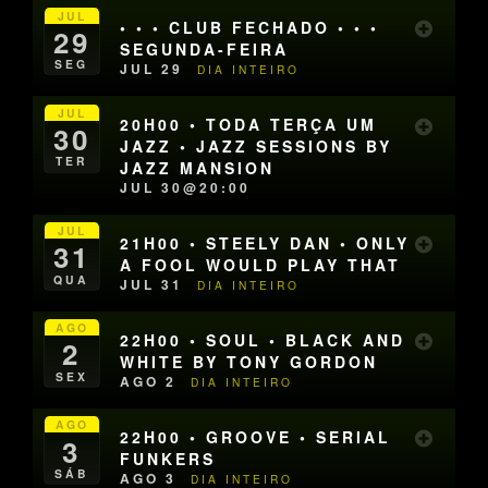
JUL
• • • CLUB FECHADO • • •
29
SEGUNDA-FEIRA
SEG
JUL 29
DIA INTEIRO
JUL
20H00 • TODA TERÇA UM
30
JAZZ • JAZZ SESSIONS BY
TER
JAZZ MANSION
JUL 30@20:00
JUL
21H00 • STEELY DAN • ONLY
31
A FOOL WOULD PLAY THAT
QUA
JUL 31
DIA INTEIRO
AGO
22H00 • SOUL • BLACK AND
2
WHITE BY TONY GORDON
SEX
AGO 2
DIA INTEIRO
AGO
22H00 • GROOVE • SERIAL
3
FUNKERS
SÁB
AGO 3
DIA INTEIRO