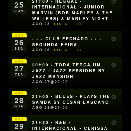
21H00 • REGGAE •
25
INTERNACIONAL • JUNIOR
DOM
MARVIN (BOB MARLEY & THE
WAILERS) & MARLEY NIGHT
AGO 25
DIA INTEIRO
AGO
• • • CLUB FECHADO • • •
26
SEGUNDA-FEIRA
SEG
AGO 26
DIA INTEIRO
AGO
20H00 • TODA TERÇA UM
27
JAZZ • JAZZ SESSIONS BY
TER
JAZZ MANSION
AGO 27@20:00
AGO
21H00 • BLUES • PLAYS THE
28
SAMBA BY CESAR LASCANO
QUA
AGO 28@21:00
AGO
21H30 • R&B •
29
INTERNACIONAL • CERISSA