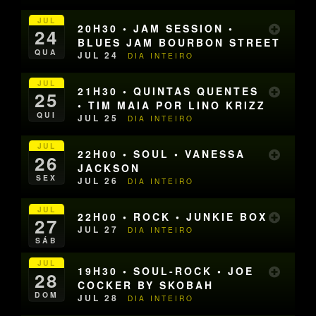
JUL
20H30 • JAM SESSION •
24
BLUES JAM BOURBON STREET
QUA
JUL 24
DIA INTEIRO
JUL
21H30 • QUINTAS QUENTES
25
• TIM MAIA POR LINO KRIZZ
QUI
JUL 25
DIA INTEIRO
JUL
22H00 • SOUL • VANESSA
26
JACKSON
SEX
JUL 26
DIA INTEIRO
JUL
22H00 • ROCK • JUNKIE BOX
27
JUL 27
DIA INTEIRO
SÁB
JUL
19H30 • SOUL-ROCK • JOE
28
COCKER BY SKOBAH
DOM
JUL 28
DIA INTEIRO