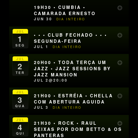
19H30 • CUMBIA •
CAMARADA ERNESTO
JUN 30
DIA INTEIRO
JUL
• • • CLUB FECHADO • • •
1
SEGUNDA-FEIRA
SEG
JUL 1
DIA INTEIRO
JUL
20H00 • TODA TERÇA UM
2
JAZZ • JAZZ SESSIONS BY
TER
JAZZ MANSION
JUL 2@20:00
JUL
21H00 • ESTRÉIA • CHELLA
3
COM ABERTURA AGUIDA
QUA
JUL 3
DIA INTEIRO
JUL
21H30 • ROCK • RAUL
4
SEIXAS POR DOM BETTO & OS
QUI
PANTERAS