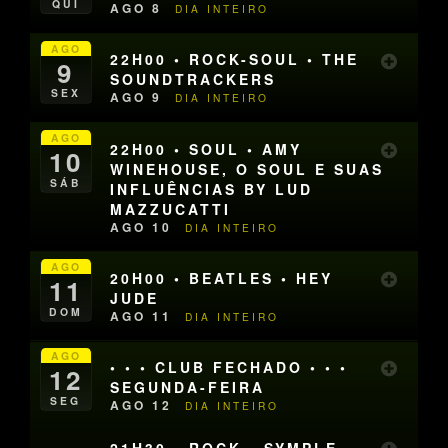
QUI
AGO 8
DIA INTEIRO
AGO
22H00 • ROCK-SOUL • THE
9
SOUNDTRACKERS
SEX
AGO 9
DIA INTEIRO
AGO
22H00 • SOUL • AMY
10
WINEHOUSE, O SOUL E SUAS
SÁB
INFLUÊNCIAS BY LUD
MAZZUCATTI
AGO 10
DIA INTEIRO
AGO
20H00 • BEATLES • HEY
11
JUDE
DOM
AGO 11
DIA INTEIRO
AGO
• • • CLUB FECHADO • • •
12
SEGUNDA-FEIRA
SEG
AGO 12
DIA INTEIRO