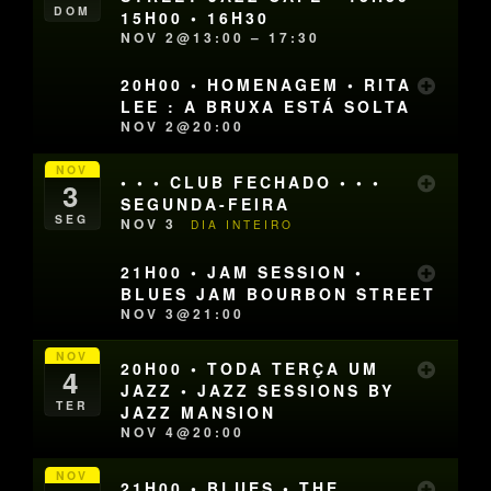
DOM
15H00 • 16H30
NOV 2@13:00 – 17:30
20H00 • HOMENAGEM • RITA
LEE : A BRUXA ESTÁ SOLTA
NOV 2@20:00
NOV
• • • CLUB FECHADO • • •
3
SEGUNDA-FEIRA
SEG
NOV 3
DIA INTEIRO
21H00 • JAM SESSION •
BLUES JAM BOURBON STREET
NOV 3@21:00
NOV
20H00 • TODA TERÇA UM
4
JAZZ • JAZZ SESSIONS BY
TER
JAZZ MANSION
NOV 4@20:00
NOV
21H00 • BLUES • THE