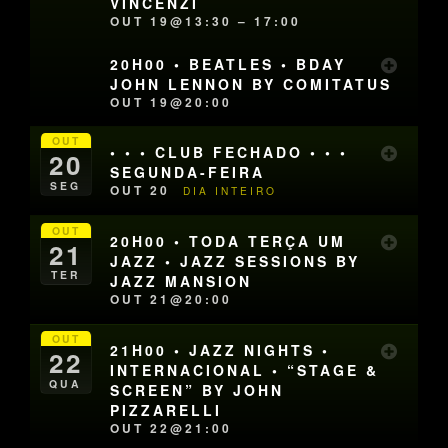
VINCENZI
OUT 19@13:30 – 17:00
20H00 • BEATLES • BDAY
JOHN LENNON BY COMITATUS
OUT 19@20:00
OUT
• • • CLUB FECHADO • • •
20
SEGUNDA-FEIRA
SEG
OUT 20
DIA INTEIRO
OUT
20H00 • TODA TERÇA UM
21
JAZZ • JAZZ SESSIONS BY
TER
JAZZ MANSION
OUT 21@20:00
OUT
21H00 • JAZZ NIGHTS •
22
INTERNACIONAL • “STAGE &
QUA
SCREEN” BY JOHN
PIZZARELLI
OUT 22@21:00