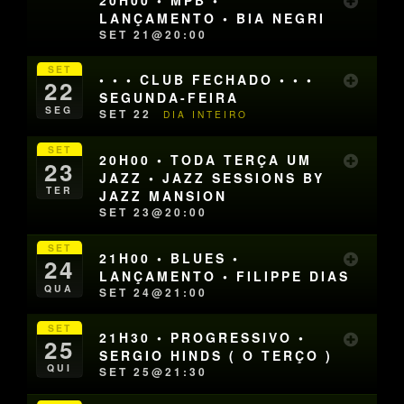
LANÇAMENTO • BIA NEGRI
SET 21@20:00
SET
• • • CLUB FECHADO • • •
22
SEGUNDA-FEIRA
SEG
SET 22
DIA INTEIRO
SET
20H00 • TODA TERÇA UM
23
JAZZ • JAZZ SESSIONS BY
TER
JAZZ MANSION
SET 23@20:00
SET
21H00 • BLUES •
24
LANÇAMENTO • FILIPPE DIAS
QUA
SET 24@21:00
SET
21H30 • PROGRESSIVO •
25
SERGIO HINDS ( O TERÇO )
QUI
SET 25@21:30