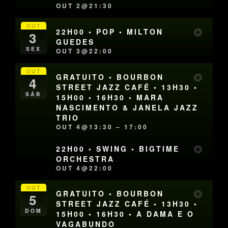
OUT 2@21:30
OUT
22H00 • POP • MILTON
3
GUEDES
SEX
OUT 3@22:00
OUT
GRATUITO • BOURBON
4
STREET JAZZ CAFÉ • 13H30 •
SÁB
15H00 • 16H30 • MARA
NASCIMENTO & JANELA JAZZ
TRIO
OUT 4@13:30 – 17:00
22H00 • SWING • BIGTIME
ORCHESTRA
OUT 4@22:00
OUT
GRATUITO • BOURBON
5
STREET JAZZ CAFÉ • 13H30 •
DOM
15H00 • 16H30 • A DAMA E O
VAGABUNDO