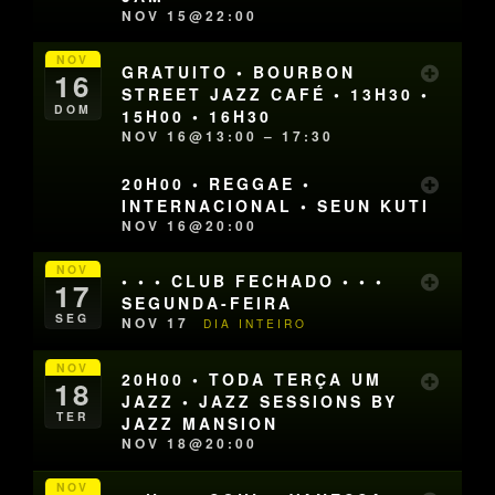
NOV 15@22:00
NOV
GRATUITO • BOURBON
16
STREET JAZZ CAFÉ • 13H30 •
DOM
15H00 • 16H30
NOV 16@13:00 – 17:30
20H00 • REGGAE •
INTERNACIONAL • SEUN KUTI
NOV 16@20:00
NOV
• • • CLUB FECHADO • • •
17
SEGUNDA-FEIRA
SEG
NOV 17
DIA INTEIRO
NOV
20H00 • TODA TERÇA UM
18
JAZZ • JAZZ SESSIONS BY
TER
JAZZ MANSION
NOV 18@20:00
NOV