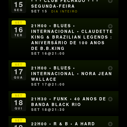
• • • CLUB FECHADO • • •
15
SEGUNDA-FEIRA
SEG
SET 15
DIA INTEIRO
SET
21H00 • BLUES •
16
INTERNACIONAL • CLAUDETTE
TER
KING & BRAZILIAN LEGENDS :
ANIVERSÁRIO DE 100 ANOS
DE B.B.KING
SET 16@21:00
SET
21H00 • BLUES •
17
INTERNACIONAL • NORA JEAN
QUA
WALLACE
SET 17@21:00
SET
21H30 • FUNK • 40 ANOS DE
18
BANDA BLACK RIO
QUI
SET 18@21:30
SET
22H00 • R & B • A HARD