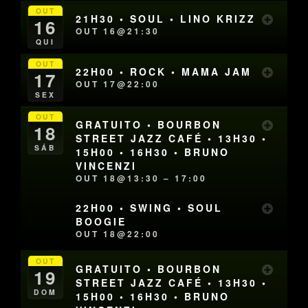
OUT
21H30 • SOUL • LINO KRIZZ
16
OUT 16@21:30
QUI
OUT
22H00 • ROCK • MAMA JAM
17
OUT 17@22:00
SEX
OUT
GRATUITO • BOURBON
18
STREET JAZZ CAFÉ • 13H30 •
SÁB
15H00 • 16H30 • BRUNO
VINCENZI
OUT 18@13:30 – 17:00
22H00 • SWING • SOUL
BOOGIE
OUT 18@22:00
OUT
GRATUITO • BOURBON
19
STREET JAZZ CAFÉ • 13H30 •
DOM
15H00 • 16H30 • BRUNO