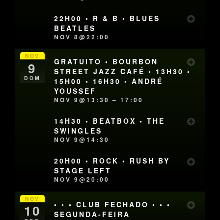
22H00 • R & B • BLUES
BEATLES
NOV 8@22:00
NOV
GRATUITO • BOURBON
9
STREET JAZZ CAFÉ • 13H30 •
DOM
15H00 • 16H30 • ANDRÉ
YOUSSEF
NOV 9@13:30 – 17:00
14H30 • BEATBOX • THE
SWINGLES
NOV 9@14:30
20H00 • ROCK • RUSH BY
STAGE LEFT
NOV 9@20:00
NOV
• • • CLUB FECHADO • • •
10
SEGUNDA-FEIRA