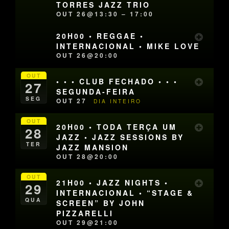
TORRES JAZZ TRIO
OUT 26@13:30 – 17:00
20H00 • REGGAE •
INTERNACIONAL • MIKE LOVE
OUT 26@20:00
OUT
• • • CLUB FECHADO • • •
27
SEGUNDA-FEIRA
SEG
OUT 27
DIA INTEIRO
OUT
20H00 • TODA TERÇA UM
28
JAZZ • JAZZ SESSIONS BY
TER
JAZZ MANSION
OUT 28@20:00
OUT
21H00 • JAZZ NIGHTS •
29
INTERNACIONAL • “STAGE &
QUA
SCREEN” BY JOHN
PIZZARELLI
OUT 29@21:00