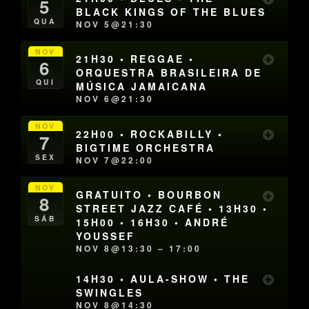
5
BLACK KINGS OF THE BLUES
QUA
NOV 5@21:30
NOV
21H30 • REGGAE •
6
ORQUESTRA BRASILEIRA DE
QUI
MÚSICA JAMAICANA
NOV 6@21:30
NOV
22H00 • ROCKABILLY •
7
BIGTIME ORCHESTRA
SEX
NOV 7@22:00
NOV
GRATUITO • BOURBON
8
STREET JAZZ CAFÉ • 13H30 •
SÁB
15H00 • 16H30 • ANDRÉ
YOUSSEF
NOV 8@13:30 – 17:00
14H30 • AULA-SHOW • THE
SWINGLES
NOV 8@14:30