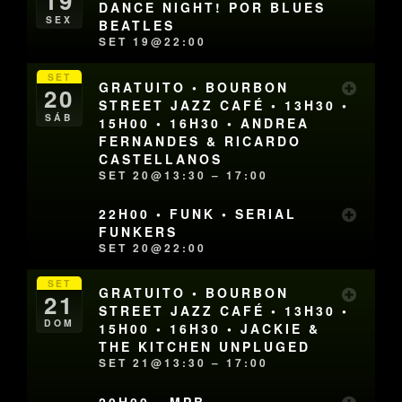
19
DANCE NIGHT! POR BLUES
SEX
BEATLES
SET 19@22:00
SET
GRATUITO • BOURBON
20
STREET JAZZ CAFÉ • 13H30 •
SÁB
15H00 • 16H30 • ANDREA
FERNANDES & RICARDO
CASTELLANOS
SET 20@13:30 – 17:00
22H00 • FUNK • SERIAL
FUNKERS
SET 20@22:00
SET
GRATUITO • BOURBON
21
STREET JAZZ CAFÉ • 13H30 •
DOM
15H00 • 16H30 • JACKIE &
THE KITCHEN UNPLUGED
SET 21@13:30 – 17:00
20H00 • MPB •