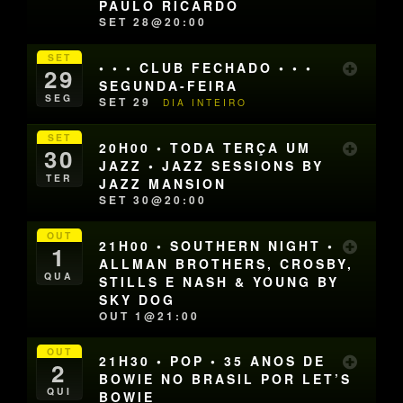
PAULO RICARDO
SET 28@20:00
SET
• • • CLUB FECHADO • • •
29
SEGUNDA-FEIRA
SEG
SET 29
DIA INTEIRO
SET
20H00 • TODA TERÇA UM
30
JAZZ • JAZZ SESSIONS BY
TER
JAZZ MANSION
SET 30@20:00
OUT
21H00 • SOUTHERN NIGHT •
1
ALLMAN BROTHERS, CROSBY,
QUA
STILLS E NASH & YOUNG BY
SKY DOG
OUT 1@21:00
OUT
21H30 • POP • 35 ANOS DE
2
BOWIE NO BRASIL POR LET’S
QUI
BOWIE