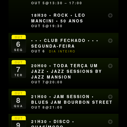
OUT 5@13:30 – 17:00
18H30 • ROCK • LEO
MANCINI • 50 ANOS
OUT 5@19:30
OUT
• • • CLUB FECHADO • • •
6
SEGUNDA-FEIRA
SEG
OUT 6
DIA INTEIRO
OUT
20H00 • TODA TERÇA UM
7
JAZZ • JAZZ SESSIONS BY
TER
JAZZ MANSION
OUT 7@20:00
OUT
21H00 • JAM SESSION •
8
BLUES JAM BOURBON STREET
QUA
OUT 8@21:00
OUT
21H30 • DISCO •
9