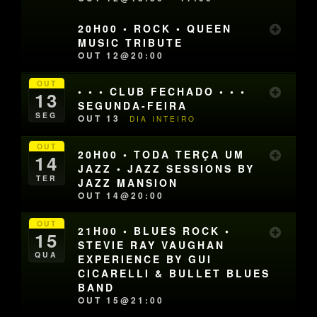
20H00 • ROCK • QUEEN
MUSIC TRIBUTE
OUT 12@20:00
OUT
• • • CLUB FECHADO • • •
13
SEGUNDA-FEIRA
SEG
OUT 13
DIA INTEIRO
OUT
20H00 • TODA TERÇA UM
14
JAZZ • JAZZ SESSIONS BY
TER
JAZZ MANSION
OUT 14@20:00
OUT
21H00 • BLUES ROCK •
15
STEVIE RAY VAUGHAN
QUA
EXPERIENCE BY GUI
CICARELLI & BULLET BLUES
BAND
OUT 15@21:00