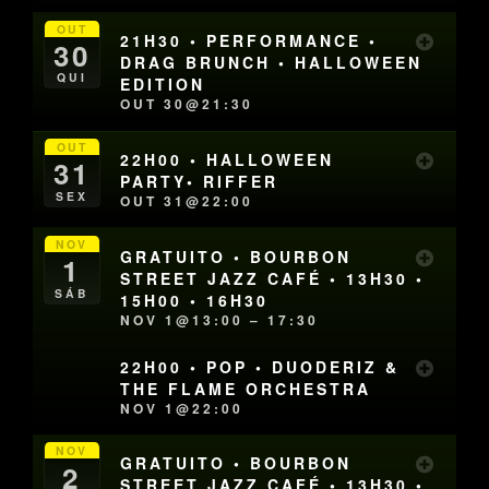
OUT
21H30 • PERFORMANCE •
30
DRAG BRUNCH • HALLOWEEN
QUI
EDITION
OUT 30@21:30
OUT
22H00 • HALLOWEEN
31
PARTY• RIFFER
SEX
OUT 31@22:00
NOV
GRATUITO • BOURBON
1
STREET JAZZ CAFÉ • 13H30 •
SÁB
15H00 • 16H30
NOV 1@13:00 – 17:30
22H00 • POP • DUODERIZ &
THE FLAME ORCHESTRA
NOV 1@22:00
NOV
GRATUITO • BOURBON
2
STREET JAZZ CAFÉ • 13H30 •