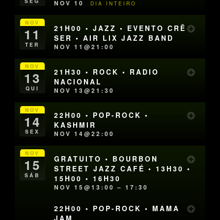
SEG
NOV 10
DIA INTEIRO
NOV
21H00 • JAZZ • EVENTO CRÊ
11
SER • AIR LIX JAZZ BAND
TER
NOV 11@21:00
NOV
21H30 • ROCK • RADIO
13
NACIONAL
QUI
NOV 13@21:30
NOV
22H00 • POP-ROCK •
14
KASHMIR
SEX
NOV 14@22:00
NOV
GRATUITO • BOURBON
15
STREET JAZZ CAFÉ • 13H30 •
SÁB
15H00 • 16H30
NOV 15@13:00 – 17:30
22H00 • POP-ROCK • MAMA
JAM