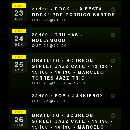
OUT
21H30 • ROCK • “A FESTA
23
ROCK” POR RODRIGO SANTOS
QUI
OUT 23@21:30
OUT
22H00 • TRILHAS •
24
HOLLYMOOD
SEX
OUT 24@22:00
OUT
GRATUITO • BOURBON
25
STREET JAZZ CAFÉ • 13H30 •
SÁB
15H00 • 16H30 • MARCELO
TORRES JAZZ TRIO
OUT 25@13:30 – 17:00
22H00 • POP • JUNKIEBOX
OUT 25@22:00
OUT
GRATUITO • BOURBON
26
STREET JAZZ CAFÉ • 13H30 •
DOM
15H00 • 16H30 • MARCELO