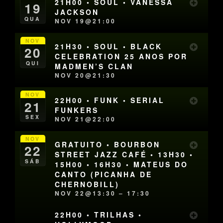
21H00 • SOUL • VANESSA
19
JACKSON
QUA
NOV 19@21:00
NOV
21H30 • SOUL • BLACK
20
CELEBRATION 25 ANOS POR
QUI
MADMEN’S CLAN
NOV 20@21:30
NOV
22H00 • FUNK • SERIAL
21
FUNKERS
SEX
NOV 21@22:00
NOV
GRATUITO • BOURBON
22
STREET JAZZ CAFÉ • 13H30 •
SÁB
15H00 • 16H30 • MATEUS DO
CANTO (PICANHA DE
CHERNOBILL)
NOV 22@13:30 – 17:30
22H00 • TRILHAS •