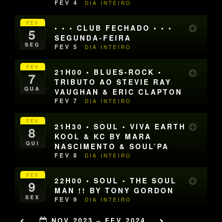
FEV 4
DIA INTEIRO
FEV
• • • CLUB FECHADO • • •
5
SEGUNDA-FEIRA
SEG
FEV 5
DIA INTEIRO
FEV
21H00 • BLUES-ROCK •
7
TRIBUTO AO STEVIE RAY
QUA
VAUGHAN & ERIC CLAPTON
FEV 7
DIA INTEIRO
FEV
21H30 • SOUL • VIVA EARTH
8
KOOL & KC BY MARA
QUI
NASCIMENTO & SOUL’PA
FEV 8
DIA INTEIRO
FEV
22H00 • SOUL • THE SOUL
9
MAN !! BY TONY GORDON
SEX
FEV 9
DIA INTEIRO
NOV 2023 – FEV 2024