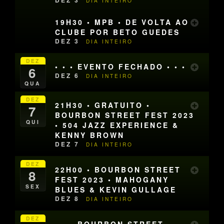
DIA INTEIRO
19H30 • MPB • DE VOLTA AO
CLUBE POR BETO GUEDES
DEZ 3
DIA INTEIRO
DEZ
• • • EVENTO FECHADO • • •
6
DEZ 6
DIA INTEIRO
QUA
DEZ
21H30 • GRATUITO •
7
BOURBON STREET FEST 2023
QUI
• 504 JAZZ EXPERIENCE &
KENNY BROWN
DEZ 7
DIA INTEIRO
DEZ
22H00 • BOURBON STREET
8
FEST 2023 • MAHOGANY
SEX
BLUES & KEVIN GULLAGE
DEZ 8
DIA INTEIRO
DEZ
• • • BOURBON STREET