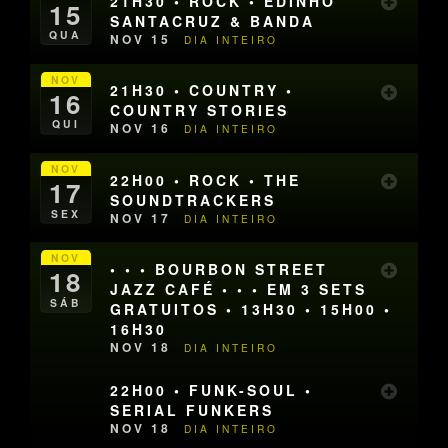
21H30 • ROCK • EDINHO
15
SANTACRUZ & BANDA
QUA
NOV 15
DIA INTEIRO
NOV
21H30 • COUNTRY •
16
COUNTRY STORIES
QUI
NOV 16
DIA INTEIRO
NOV
22H00 • ROCK • THE
17
SOUNDTRACKERS
SEX
NOV 17
DIA INTEIRO
NOV
• • • BOURBON STREET
18
JAZZ CAFÉ • • • EM 3 SETS
SÁB
GRATUITOS • 13H30 • 15H00 •
16H30
NOV 18
DIA INTEIRO
22H00 • FUNK-SOUL •
SERIAL FUNKERS
NOV 18
DIA INTEIRO