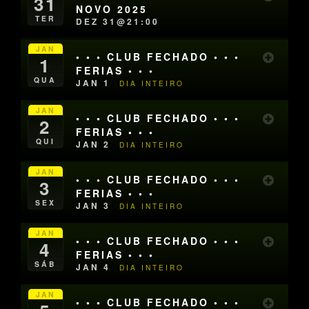
31
NOVO 2025
TER
DEZ 31@21:00
JAN
• • • CLUB FECHADO • • •
1
FERIAS • • •
QUA
JAN 1
DIA INTEIRO
JAN
• • • CLUB FECHADO • • •
2
FERIAS • • •
QUI
JAN 2
DIA INTEIRO
JAN
• • • CLUB FECHADO • • •
3
FERIAS • • •
SEX
JAN 3
DIA INTEIRO
JAN
• • • CLUB FECHADO • • •
4
FERIAS • • •
SÁB
JAN 4
DIA INTEIRO
JAN
• • • CLUB FECHADO • • •