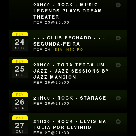
20H00 • ROCK • MUSIC
LEGENDS PLAYS DREAM
THEATER
FEV 23@20:00
FEV
• • • CLUB FECHADO • • •
24
SEGUNDA-FEIRA
SEG
FEV 24
DIA INTEIRO
FEV
20H00 • TODA TERÇA UM
25
JAZZ • JAZZ SESSIONS BY
TER
JAZZ MANSION
FEV 25@20:00
FEV
21H00 • ROCK • STARACE
26
FEV 26@21:00
QUA
FEV
21H30 • ROCK • ELVIS NA
27
FOLIA POR ELVINHO
QUI
FEV 27@21:30