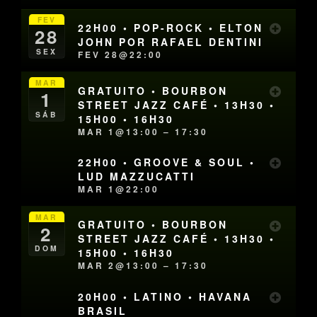
FEV
22H00 • POP-ROCK • ELTON
28
JOHN POR RAFAEL DENTINI
SEX
FEV 28@22:00
MAR
GRATUITO • BOURBON
1
STREET JAZZ CAFÉ • 13H30 •
SÁB
15H00 • 16H30
MAR 1@13:00 – 17:30
22H00 • GROOVE & SOUL •
LUD MAZZUCATTI
MAR 1@22:00
MAR
GRATUITO • BOURBON
2
STREET JAZZ CAFÉ • 13H30 •
DOM
15H00 • 16H30
MAR 2@13:00 – 17:30
20H00 • LATINO • HAVANA
BRASIL