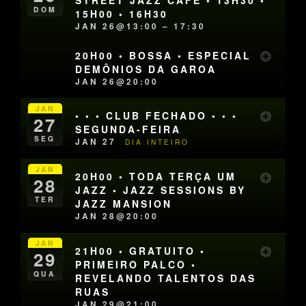
DOM
15H00 • 16H30
JAN 26@13:00 – 17:30
20H00 • BOSSA • ESPECIAL
DEMÔNIOS DA GAROA
JAN 26@20:00
JAN
• • • CLUB FECHADO • • •
27
SEGUNDA-FEIRA
SEG
JAN 27
DIA INTEIRO
JAN
20H00 • TODA TERÇA UM
28
JAZZ • JAZZ SESSIONS BY
TER
JAZZ MANSION
JAN 28@20:00
JAN
21H00 • GRATUITO •
29
PRIMEIRO PALCO •
QUA
REVELANDO TALENTOS DAS
RUAS
JAN 29@21:00