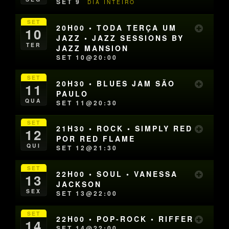
SET 9
DIA INTEIRO
SET
20H00 • TODA TERÇA UM
10
JAZZ • JAZZ SESSIONS BY
TER
JAZZ MANSION
SET 10@20:00
SET
20H30 • BLUES JAM SÃO
11
PAULO
QUA
SET 11@20:30
SET
21H30 • ROCK • SIMPLY RED
12
POR RED FLAME
QUI
SET 12@21:30
SET
22H00 • SOUL • VANESSA
13
JACKSON
SEX
SET 13@22:00
SET
22H00 • POP-ROCK • RIFFER
14
SET 14@22:00