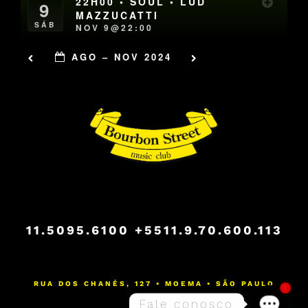
22H00 • SOUL • LUD
9
MAZZUCATTI
SÁB
NOV 9@22:00
AGO – NOV 2024
11.5095.6100
+5511.9.70.600.113
RUA DOS CHANÉS, 127 • MOEMA • SÃO PAULO
1
Fale conosco