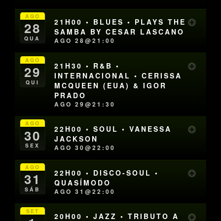
AGO
21H00 • BLUES • PLAYS THE
28
SAMBA BY CESAR LASCANO
QUA
AGO 28@21:00
AGO
21H30 • R&B •
29
INTERNACIONAL • CERISSA
QUI
MCQUEEN (EUA) & IGOR
PRADO
AGO 29@21:30
AGO
22H00 • SOUL • VANESSA
30
JACKSON
SEX
AGO 30@22:00
AGO
22H00 • DISCO-SOUL •
31
QUASÍMODO
SÁB
AGO 31@22:00
SET
20H00 • JAZZ • TRIBUTO A