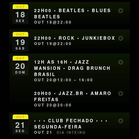
OUT
22H00 • BEATLES • BLUES
18
BEATLES
SEX
OUT 18@22:00
OUT
22H00 • ROCK • JUNKIEBOX
19
OUT 19@22:00
SÁB
OUT
12H AS 16H • JAZZ
20
MANSION • DRAG BRUNCH
DOM
BRASIL
OUT 20@12:00 – 16:00
20H00 • JAZZ.BR • AMARO
FREITAS
OUT 20@20:00
OUT
• • • CLUB FECHADO • • •
21
SEGUNDA-FEIRA
SEG
OUT 21
DIA INTEIRO