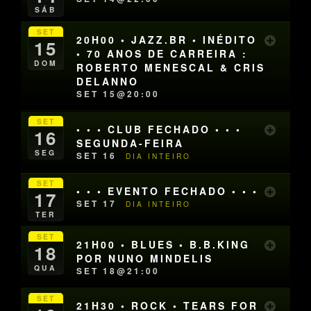
SÁB
SET
20H00 • JAZZ.BR • INÉDITO
15
• 70 ANOS DE CARREIRA :
DOM
ROBERTO MENESCAL & CRIS
DELANNO
SET 15@20:00
SET
• • • CLUB FECHADO • • •
16
SEGUNDA-FEIRA
SEG
SET 16
DIA INTEIRO
SET
• • • EVENTO FECHADO • • •
17
SET 17
DIA INTEIRO
TER
SET
21H00 • BLUES • B.B.KING
18
POR NUNO MINDELIS
QUA
SET 18@21:00
SET
21H30 • ROCK • TEARS FOR