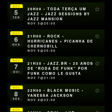
NOV
20H00 • TODA TERÇA UM
5
JAZZ • JAZZ SESSIONS BY
TER
JAZZ MANSION
NOV 5@20:00
NOV
21H00 • ROCK •
6
HURRICANES + PICANHA DE
QUA
CHERNOBILL
NOV 6@20:00
NOV
21H30 • JAZZ.BR • 25 ANOS
7
DE “RODA DE FUNK” POR
QUI
FUNK COMO LE GUSTA
NOV 7@21:30
NOV
22H00 • BLACK MUSIC •
8
VANESSA JACKSON
SEX
NOV 8@22:00
NOV