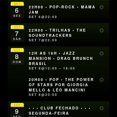
SET
22H00 • POP-ROCK • MAMA
6
JAM
SEX
SET 6@22:00
SET
22H00 • TRILHAS • THE
7
SOUNDTRACKERS
SÁB
SET 7@22:00
SET
12H AS 16H • JAZZ
8
MANSION • DRAG BRUNCH
DOM
BRASIL
SET 8@12:00 – 16:00
20H00 • POP • THE POWER
OF STARS POR GIORGIA
MELLO & LÉO MANCINI
SET 8@20:00
SET
• • • CLUB FECHADO • • •
9
SEGUNDA-FEIRA
SEG