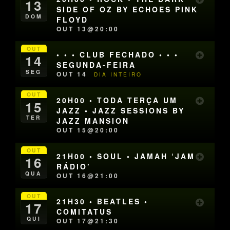
13
SIDE OF OZ BY ECHOES PINK
DOM
FLOYD
OUT 13@20:00
OUT
• • • CLUB FECHADO • • •
14
SEGUNDA-FEIRA
SEG
OUT 14
DIA INTEIRO
OUT
20H00 • TODA TERÇA UM
15
JAZZ • JAZZ SESSIONS BY
TER
JAZZ MANSION
OUT 15@20:00
OUT
21H00 • SOUL • JAMAH ‘JAM
16
RÁDIO’
QUA
OUT 16@21:00
OUT
21H30 • BEATLES •
17
COMITATUS
QUI
OUT 17@21:30