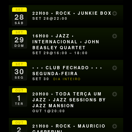
SET
22H00 • ROCK • JUNKIE BOX
28
SET 28@22:00
SÁB
SET
16H00 • JAZZ •
29
INTERNACIONAL • JOHN
DOM
BEASLEY QUARTET
SET 29@16:00 – 18:00
SET
• • • CLUB FECHADO • • •
30
SEGUNDA-FEIRA
SEG
SET 30
DIA INTEIRO
OUT
20H00 • TODA TERÇA UM
1
JAZZ • JAZZ SESSIONS BY
TER
JAZZ MANSION
OUT 1@20:00
OUT
21H00 • ROCK • MAURICIO
2
GASPERINI