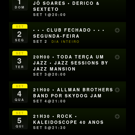
1
JÔ SOARES • DERICO &
DOM
SEXTETO
SET 1@20:00
SET
• • • CLUB FECHADO • • •
2
SEGUNDA-FEIRA
SEG
SET 2
DIA INTEIRO
SET
20H00 • TODA TERÇA UM
3
JAZZ • JAZZ SESSIONS BY
TER
JAZZ MANSION
SET 3@20:00
SET
21H00 • ALLMAN BROTHERS
4
BAND POR SKYDOG JAM
QUA
SET 4@21:00
SET
21H30 • ROCK •
5
KALEIDOSCOPE 40 ANOS
QUI
SET 5@21:30