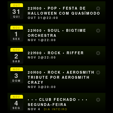
OUT
22H00 • POP • FESTA DE
31
HALLOWEEN COM QUASÍMODO
QUI
OUT 31@22:00
NOV
22H00 • SOUL • BIGTIME
1
ORCHESTRA
SEX
NOV 1@22:00
NOV
22H00 • ROCK • RIFFER
2
NOV 2@22:00
SÁB
NOV
20H00 • ROCK • AEROSMITH
3
TRIBUTE POR AEROSMITH
DOM
CRAZY
NOV 3@20:00
NOV
• • • CLUB FECHADO • • •
4
SEGUNDA-FEIRA
SEG
NOV 4
DIA INTEIRO