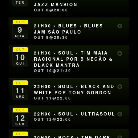
TER
JAZZ MANSION
OUT 8@20:00
OUT
21H00 • BLUES • BLUES
9
JAM SÃO PAULO
QUA
OUT 9@20:30
OUT
21H30 • SOUL • TIM MAIA
10
RACIONAL POR B.NEGÃO &
QUI
BLACK MANTRA
OUT 10@21:30
OUT
22H00 • SOUL • BLACK AND
11
WHITE POR TONY GORDON
SEX
OUT 11@22:00
OUT
22H00 • SOUL • ULTRASOUL
12
OUT 12@22:00
SÁB
OUT
20H00 • ROCK • THE DARK