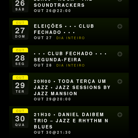
26
SOUNDTRACKERS
SÁB
OUT 26@22:00
OUT
ELEIÇÕES • • • CLUB
27
FECHADO • • •
DOM
OUT 27
DIA INTEIRO
OUT
• • • CLUB FECHADO • • •
28
SEGUNDA-FEIRA
SEG
OUT 28
DIA INTEIRO
OUT
20H00 • TODA TERÇA UM
29
JAZZ • JAZZ SESSIONS BY
TER
JAZZ MANSION
OUT 29@20:00
OUT
21H30 • DANIEL DAIBEM
30
TRIO – JAZZ E RHYTHM N
QUA
BLUES
OUT 30@21:30