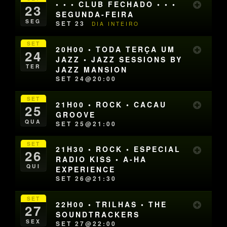
• • • CLUB FECHADO • • •
23
SEGUNDA-FEIRA
SEG
SET 23
DIA INTEIRO
SET
20H00 • TODA TERÇA UM
24
JAZZ • JAZZ SESSIONS BY
TER
JAZZ MANSION
SET 24@20:00
SET
21H00 • ROCK • CACAU
25
GROOVE
QUA
SET 25@21:00
SET
21H30 • ROCK • ESPECIAL
26
RADIO KISS • A-HA
QUI
EXPERIENCE
SET 26@21:30
SET
22H00 • TRILHAS • THE
27
SOUNDTRACKERS
SEX
SET 27@22:00