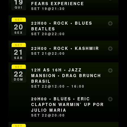
19
FEARS EXPERIENCE
QUI
SET 19@21:30
SET
22H00 • ROCK • BLUES
20
BEATLES
SEX
SET 20@22:00
SET
22H00 • ROCK • KASHMIR
21
SET 21@22:00
SÁB
SET
12H AS 16H • JAZZ
22
MANSION • DRAG BRUNCH
DOM
BRASIL
SET 22@12:00 – 16:00
20H00 • BLUES • ERIC
CLAPTON WARMIN’ UP POR
JULIO MARIA
SET 22@20:00
SET