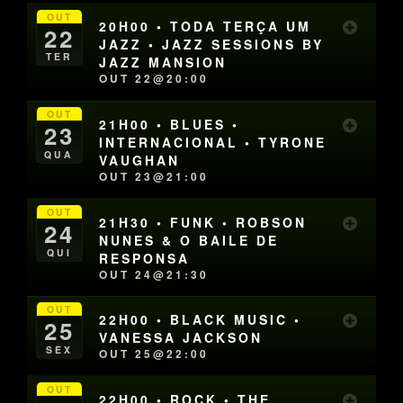
OUT
20H00 • TODA TERÇA UM
22
JAZZ • JAZZ SESSIONS BY
TER
JAZZ MANSION
OUT 22@20:00
OUT
21H00 • BLUES •
23
INTERNACIONAL • TYRONE
QUA
VAUGHAN
OUT 23@21:00
OUT
21H30 • FUNK • ROBSON
24
NUNES & O BAILE DE
QUI
RESPONSA
OUT 24@21:30
OUT
22H00 • BLACK MUSIC •
25
VANESSA JACKSON
SEX
OUT 25@22:00
OUT
22H00 • ROCK • THE