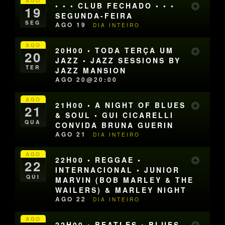
AGO
• • • CLUB FECHADO • • •
19
SEGUNDA-FEIRA
SEG
AGO 19
DIA INTEIRO
AGO
20H00 • TODA TERÇA UM
20
JAZZ • JAZZ SESSIONS BY
TER
JAZZ MANSION
AGO 20@20:00
AGO
21H00 • A NIGHT OF BLUES
21
& SOUL • GUI CICARELLI
QUA
CONVIDA BRUNA GUERIN
AGO 21
DIA INTEIRO
AGO
22H00 • REGGAE •
22
INTERNACIONAL • JUNIOR
QUI
MARVIN (BOB MARLEY & THE
WAILERS) & MARLEY NIGHT
AGO 22
DIA INTEIRO
AGO
22H00 • BEATLES • BLUES