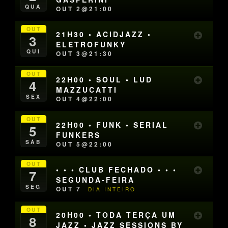
QUA
OUT 2@21:00
OUT
21H30 • ACIDJAZZ •
3
ELETROFUNKY
QUI
OUT 3@21:30
OUT
22H00 • SOUL • LUD
4
MAZZUCATTI
SEX
OUT 4@22:00
OUT
22H00 • FUNK • SERIAL
5
FUNKERS
SÁB
OUT 5@22:00
OUT
• • • CLUB FECHADO • • •
7
SEGUNDA-FEIRA
SEG
OUT 7
DIA INTEIRO
OUT
20H00 • TODA TERÇA UM
8
JAZZ • JAZZ SESSIONS BY