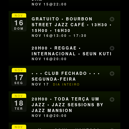
NOV 15@22:00
NOV
GRATUITO • BOURBON
16
STREET JAZZ CAFÉ • 13H30 •
DOM
15H00 • 16H30
NOV 16@13:00 – 17:30
20H00 • REGGAE •
INTERNACIONAL • SEUN KUTI
NOV 16@20:00
NOV
• • • CLUB FECHADO • • •
17
SEGUNDA-FEIRA
SEG
NOV 17
DIA INTEIRO
NOV
20H00 • TODA TERÇA UM
18
JAZZ • JAZZ SESSIONS BY
TER
JAZZ MANSION
NOV 18@20:00
NOV