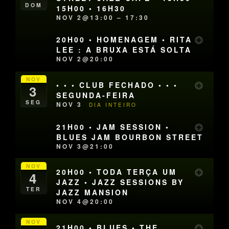
DOM
15H00 • 16H30
NOV 2@13:00 – 17:30
20H00 • HOMENAGEM • RITA
LEE : A BRUXA ESTÁ SOLTA
NOV 2@20:00
NOV
• • • CLUB FECHADO • • •
3
SEGUNDA-FEIRA
SEG
NOV 3
DIA INTEIRO
21H00 • JAM SESSION •
BLUES JAM BOURBON STREET
NOV 3@21:00
NOV
20H00 • TODA TERÇA UM
4
JAZZ • JAZZ SESSIONS BY
TER
JAZZ MANSION
NOV 4@20:00
NOV
21H00 • BLUES • THE