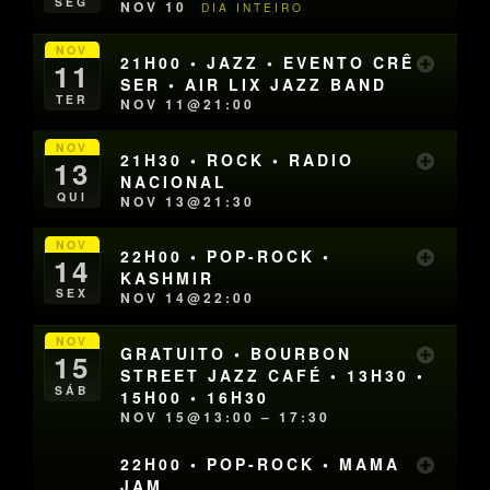
SEG
NOV 10
DIA INTEIRO
NOV
21H00 • JAZZ • EVENTO CRÊ
11
SER • AIR LIX JAZZ BAND
TER
NOV 11@21:00
NOV
21H30 • ROCK • RADIO
13
NACIONAL
QUI
NOV 13@21:30
NOV
22H00 • POP-ROCK •
14
KASHMIR
SEX
NOV 14@22:00
NOV
GRATUITO • BOURBON
15
STREET JAZZ CAFÉ • 13H30 •
SÁB
15H00 • 16H30
NOV 15@13:00 – 17:30
22H00 • POP-ROCK • MAMA
JAM