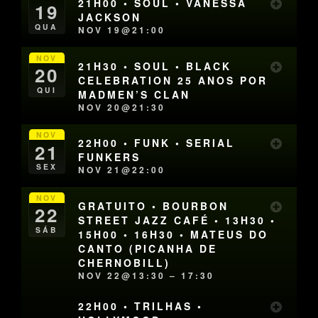
21H00 • SOUL • VANESSA
19
JACKSON
QUA
NOV 19@21:00
NOV
21H30 • SOUL • BLACK
20
CELEBRATION 25 ANOS POR
QUI
MADMEN’S CLAN
NOV 20@21:30
NOV
22H00 • FUNK • SERIAL
21
FUNKERS
SEX
NOV 21@22:00
NOV
GRATUITO • BOURBON
22
STREET JAZZ CAFÉ • 13H30 •
SÁB
15H00 • 16H30 • MATEUS DO
CANTO (PICANHA DE
CHERNOBILL)
NOV 22@13:30 – 17:30
22H00 • TRILHAS •