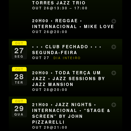
TORRES JAZZ TRIO
OUT 26@13:30 – 17:00
20H00 • REGGAE •
INTERNACIONAL • MIKE LOVE
OUT 26@20:00
OUT
• • • CLUB FECHADO • • •
27
SEGUNDA-FEIRA
SEG
OUT 27
DIA INTEIRO
OUT
20H00 • TODA TERÇA UM
28
JAZZ • JAZZ SESSIONS BY
TER
JAZZ MANSION
OUT 28@20:00
OUT
21H00 • JAZZ NIGHTS •
29
INTERNACIONAL • “STAGE &
QUA
SCREEN” BY JOHN
PIZZARELLI
OUT 29@21:00