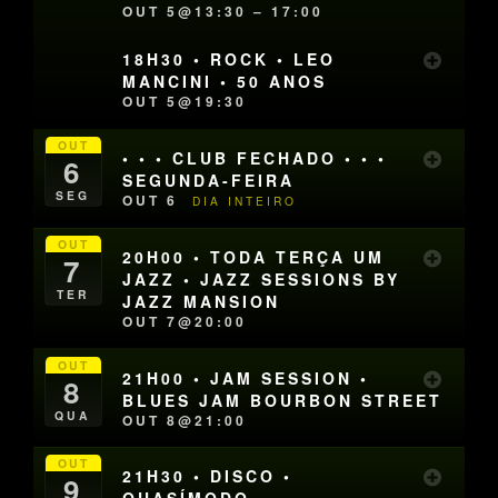
OUT 5@13:30 – 17:00
18H30 • ROCK • LEO
MANCINI • 50 ANOS
OUT 5@19:30
OUT
• • • CLUB FECHADO • • •
6
SEGUNDA-FEIRA
SEG
OUT 6
DIA INTEIRO
OUT
20H00 • TODA TERÇA UM
7
JAZZ • JAZZ SESSIONS BY
TER
JAZZ MANSION
OUT 7@20:00
OUT
21H00 • JAM SESSION •
8
BLUES JAM BOURBON STREET
QUA
OUT 8@21:00
OUT
21H30 • DISCO •
9