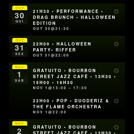
OUT
21H30 • PERFORMANCE •
30
DRAG BRUNCH • HALLOWEEN
QUI
EDITION
OUT 30@21:30
OUT
22H00 • HALLOWEEN
31
PARTY• RIFFER
SEX
OUT 31@22:00
NOV
GRATUITO • BOURBON
1
STREET JAZZ CAFÉ • 13H30 •
SÁB
15H00 • 16H30
NOV 1@13:00 – 17:30
22H00 • POP • DUODERIZ &
THE FLAME ORCHESTRA
NOV 1@22:00
NOV
GRATUITO • BOURBON
2
STREET JAZZ CAFÉ • 13H30 •