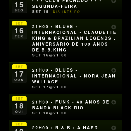
• • • CLUB FECHADO • • •
15
SEGUNDA-FEIRA
SEG
SET 15
DIA INTEIRO
SET
21H00 • BLUES •
16
INTERNACIONAL • CLAUDETTE
TER
KING & BRAZILIAN LEGENDS :
ANIVERSÁRIO DE 100 ANOS
DE B.B.KING
SET 16@21:00
SET
21H00 • BLUES •
17
INTERNACIONAL • NORA JEAN
QUA
WALLACE
SET 17@21:00
SET
21H30 • FUNK • 40 ANOS DE
18
BANDA BLACK RIO
QUI
SET 18@21:30
SET
22H00 • R & B • A HARD