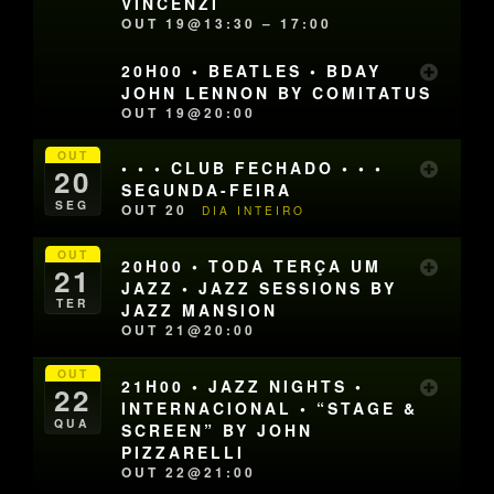
VINCENZI
OUT 19@13:30 – 17:00
20H00 • BEATLES • BDAY
JOHN LENNON BY COMITATUS
OUT 19@20:00
OUT
• • • CLUB FECHADO • • •
20
SEGUNDA-FEIRA
SEG
OUT 20
DIA INTEIRO
OUT
20H00 • TODA TERÇA UM
21
JAZZ • JAZZ SESSIONS BY
TER
JAZZ MANSION
OUT 21@20:00
OUT
21H00 • JAZZ NIGHTS •
22
INTERNACIONAL • “STAGE &
QUA
SCREEN” BY JOHN
PIZZARELLI
OUT 22@21:00