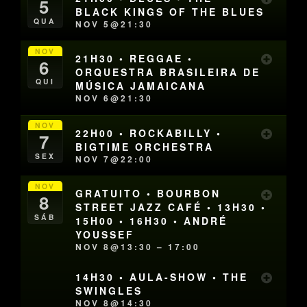
5
BLACK KINGS OF THE BLUES
QUA
NOV 5@21:30
NOV
21H30 • REGGAE •
6
ORQUESTRA BRASILEIRA DE
QUI
MÚSICA JAMAICANA
NOV 6@21:30
NOV
22H00 • ROCKABILLY •
7
BIGTIME ORCHESTRA
SEX
NOV 7@22:00
NOV
GRATUITO • BOURBON
8
STREET JAZZ CAFÉ • 13H30 •
SÁB
15H00 • 16H30 • ANDRÉ
YOUSSEF
NOV 8@13:30 – 17:00
14H30 • AULA-SHOW • THE
SWINGLES
NOV 8@14:30