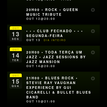
20H00 • ROCK • QUEEN
MUSIC TRIBUTE
OUT 12@20:00
OUT
• • • CLUB FECHADO • • •
13
SEGUNDA-FEIRA
SEG
OUT 13
DIA INTEIRO
OUT
20H00 • TODA TERÇA UM
14
JAZZ • JAZZ SESSIONS BY
TER
JAZZ MANSION
OUT 14@20:00
OUT
21H00 • BLUES ROCK •
15
STEVIE RAY VAUGHAN
QUA
EXPERIENCE BY GUI
CICARELLI & BULLET BLUES
BAND
OUT 15@21:00