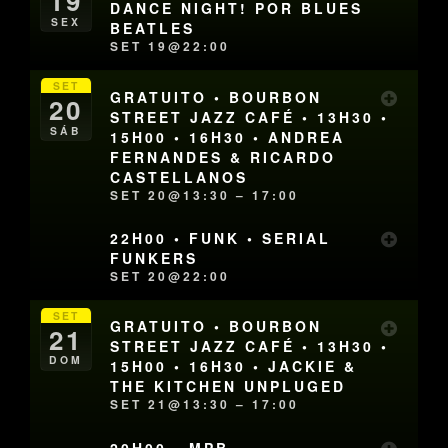
19
DANCE NIGHT! POR BLUES
SEX
BEATLES
SET 19@22:00
SET
GRATUITO • BOURBON
20
STREET JAZZ CAFÉ • 13H30 •
SÁB
15H00 • 16H30 • ANDREA
FERNANDES & RICARDO
CASTELLANOS
SET 20@13:30 – 17:00
22H00 • FUNK • SERIAL
FUNKERS
SET 20@22:00
SET
GRATUITO • BOURBON
21
STREET JAZZ CAFÉ • 13H30 •
DOM
15H00 • 16H30 • JACKIE &
THE KITCHEN UNPLUGED
SET 21@13:30 – 17:00
20H00 • MPB •