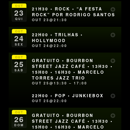
OUT
21H30 • ROCK • “A FESTA
23
ROCK” POR RODRIGO SANTOS
QUI
OUT 23@21:30
OUT
22H00 • TRILHAS •
24
HOLLYMOOD
SEX
OUT 24@22:00
OUT
GRATUITO • BOURBON
25
STREET JAZZ CAFÉ • 13H30 •
SÁB
15H00 • 16H30 • MARCELO
TORRES JAZZ TRIO
OUT 25@13:30 – 17:00
22H00 • POP • JUNKIEBOX
OUT 25@22:00
OUT
GRATUITO • BOURBON
26
STREET JAZZ CAFÉ • 13H30 •
DOM
15H00 • 16H30 • MARCELO