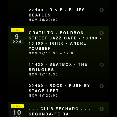
22H00 • R & B • BLUES
BEATLES
NOV 8@22:00
NOV
GRATUITO • BOURBON
9
STREET JAZZ CAFÉ • 13H30 •
DOM
15H00 • 16H30 • ANDRÉ
YOUSSEF
NOV 9@13:30 – 17:00
14H30 • BEATBOX • THE
SWINGLES
NOV 9@14:30
20H00 • ROCK • RUSH BY
STAGE LEFT
NOV 9@20:00
NOV
• • • CLUB FECHADO • • •
10
SEGUNDA-FEIRA