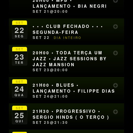
LANÇAMENTO • BIA NEGRI
SET 21@20:00
SET
• • • CLUB FECHADO • • •
22
SEGUNDA-FEIRA
SEG
SET 22
DIA INTEIRO
SET
20H00 • TODA TERÇA UM
23
JAZZ • JAZZ SESSIONS BY
TER
JAZZ MANSION
SET 23@20:00
SET
21H00 • BLUES •
24
LANÇAMENTO • FILIPPE DIAS
QUA
SET 24@21:00
SET
21H30 • PROGRESSIVO •
25
SERGIO HINDS ( O TERÇO )
QUI
SET 25@21:30