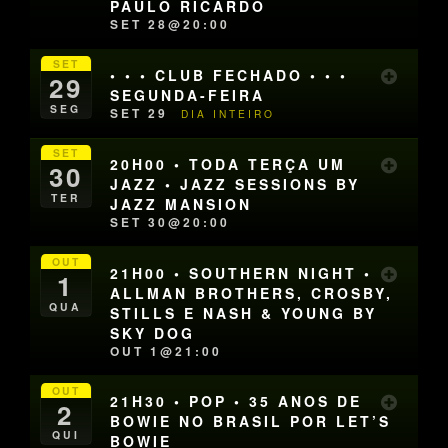
PAULO RICARDO
SET 28@20:00
SET
• • • CLUB FECHADO • • •
29
SEGUNDA-FEIRA
SEG
SET 29
DIA INTEIRO
SET
20H00 • TODA TERÇA UM
30
JAZZ • JAZZ SESSIONS BY
TER
JAZZ MANSION
SET 30@20:00
OUT
21H00 • SOUTHERN NIGHT •
1
ALLMAN BROTHERS, CROSBY,
QUA
STILLS E NASH & YOUNG BY
SKY DOG
OUT 1@21:00
OUT
21H30 • POP • 35 ANOS DE
2
BOWIE NO BRASIL POR LET’S
QUI
BOWIE