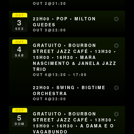
OUT 2@21:30
OUT
22H00 • POP • MILTON
3
GUEDES
SEX
OUT 3@22:00
OUT
GRATUITO • BOURBON
4
STREET JAZZ CAFÉ • 13H30 •
SÁB
15H00 • 16H30 • MARA
NASCIMENTO & JANELA JAZZ
TRIO
OUT 4@13:30 – 17:00
22H00 • SWING • BIGTIME
ORCHESTRA
OUT 4@22:00
OUT
GRATUITO • BOURBON
5
STREET JAZZ CAFÉ • 13H30 •
DOM
15H00 • 16H30 • A DAMA E O
VAGABUNDO