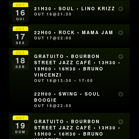
OUT
21H30 • SOUL • LINO KRIZZ
16
OUT 16@21:30
QUI
OUT
22H00 • ROCK • MAMA JAM
17
OUT 17@22:00
SEX
OUT
GRATUITO • BOURBON
18
STREET JAZZ CAFÉ • 13H30 •
SÁB
15H00 • 16H30 • BRUNO
VINCENZI
OUT 18@13:30 – 17:00
22H00 • SWING • SOUL
BOOGIE
OUT 18@22:00
OUT
GRATUITO • BOURBON
19
STREET JAZZ CAFÉ • 13H30 •
DOM
15H00 • 16H30 • BRUNO