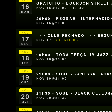
NOV
GRATUITO • BOURBON STREET J
16
NOV 16@13:00 – 17:30
DOM
20H00 • REGGAE • INTERNACIO
NOV 16@20:00
NOV
• • • CLUB FECHADO • • • SEG
17
NOV 17
DIA INTEIRO
SEG
NOV
20H00 • TODA TERÇA UM JAZZ 
18
NOV 18@20:00
TER
NOV
21H00 • SOUL • VANESSA JACK
19
NOV 19@21:00
QUA
NOV
21H30 • SOUL • BLACK CELEB
20
NOV 20@21:30
QUI
NOV