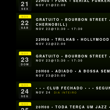
22H00 • FUNK • SERIAL FUNKE
21
NOV 21@22:00
SEX
NOV
GRATUITO • BOURBON STREET J
22
CHERNOBILL)
SÁB
NOV 22@13:30 – 17:30
22H00 • TRILHAS • HOLLYMOOD
NOV 22@22:00
NOV
GRATUITO • BOURBON STREET J
23
NOV 23@13:30 – 17:30
DOM
20H00 • ADIADO • A BOSSA S
NOV 23@20:00
NOV
• • • CLUB FECHADO • • • SEG
24
NOV 24
DIA INTEIRO
SEG
NOV
20H00 • TODA TERÇA UM JAZZ 
25