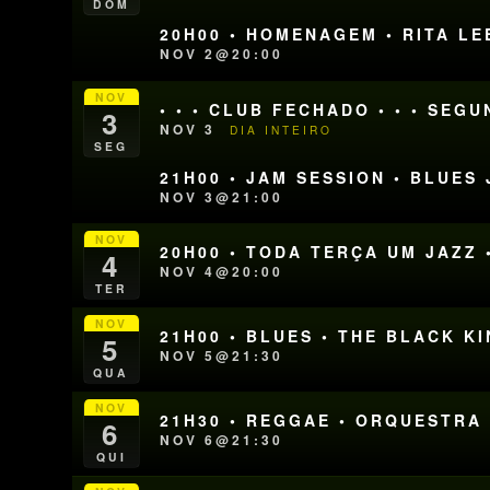
DOM
20H00 • HOMENAGEM • RITA LE
NOV 2@20:00
NOV
• • • CLUB FECHADO • • • SEG
3
NOV 3
DIA INTEIRO
SEG
21H00 • JAM SESSION • BLUE
NOV 3@21:00
NOV
20H00 • TODA TERÇA UM JAZZ 
4
NOV 4@20:00
TER
NOV
21H00 • BLUES • THE BLACK K
5
NOV 5@21:30
QUA
NOV
21H30 • REGGAE • ORQUESTRA
6
NOV 6@21:30
QUI