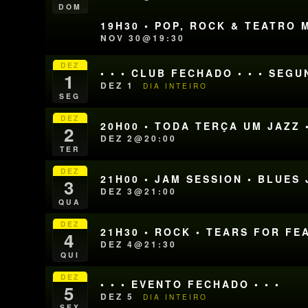
DOM
19H30 • POP, ROCK & TEATRO 
NOV 30@19:30
DEZ
• • • CLUB FECHADO • • • SEG
1
DEZ 1
DIA INTEIRO
SEG
DEZ
20H00 • TODA TERÇA UM JAZZ 
2
DEZ 2@20:00
TER
DEZ
21H00 • JAM SESSION • BLUE
3
DEZ 3@21:00
QUA
DEZ
21H30 • ROCK • TEARS FOR FE
4
DEZ 4@21:30
QUI
DEZ
• • • EVENTO FECHADO • • •
5
DEZ 5
DIA INTEIRO
SEX