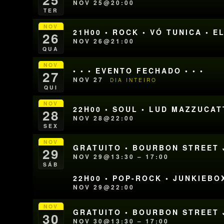
NOV 25@20:00
TER
NOV
21H00 • ROCK • VÓ TUNICA • 
26
NOV 26@21:00
QUA
NOV
• • • EVENTO FECHADO • • •
27
NOV 27
DIA INTEIRO
QUI
NOV
22H00 • SOUL • LUD MAZZUCAT
28
NOV 28@22:00
SEX
NOV
GRATUITO • BOURBON STREET J
29
NOV 29@13:30 – 17:00
SÁB
22H00 • POP-ROCK • JUNKIEBO
NOV 29@22:00
NOV
GRATUITO • BOURBON STREET J
30
NOV 30@13:30 – 17:00