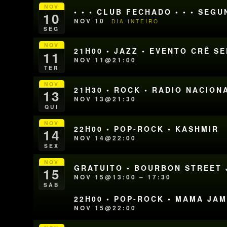
NOV
• • • CLUB FECHADO • • • SEG
10
NOV 10
DIA INTEIRO
SEG
NOV
21H00 • JAZZ • EVENTO CRÊ SE
11
NOV 11@21:00
TER
NOV
21H30 • ROCK • RADIO NACION
13
NOV 13@21:30
QUI
NOV
22H00 • POP-ROCK • KASHMIR
14
NOV 14@22:00
SEX
NOV
GRATUITO • BOURBON STREET J
15
NOV 15@13:00 – 17:30
SÁB
22H00 • POP-ROCK • MAMA JA
NOV 15@22:00