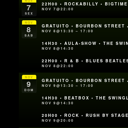
NOV
22H00 • ROCKABILLY • BIGTIM
7
NOV 7@22:00
SEX
NOV
GRATUITO • BOURBON STREET J
8
NOV 8@13:30 – 17:00
SÁB
14H30 • AULA-SHOW • THE SWI
NOV 8@14:30
22H00 • R & B • BLUES BEATLE
NOV 8@22:00
NOV
GRATUITO • BOURBON STREET J
9
NOV 9@13:30 – 17:00
DOM
14H30 • BEATBOX • THE SWING
NOV 9@14:30
20H00 • ROCK • RUSH BY STAG
NOV 9@20:00