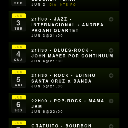
SEG
JUN 2
DIA INTEIRO
JUN
21H00 • JAZZ •
3
INTERNACIONAL • ANDREA
TER
PAGANI QUARTET
JUN 3@21:00
JUN
21H30 • BLUES-ROCK •
4
JOHN MAYER POR CONTINUUM
QUA
JUN 4@21:30
JUN
21H30 • ROCK • EDINHO
5
SANTA CRUZ & BANDA
QUI
JUN 5@21:30
JUN
22H00 • POP-ROCK • MAMA
6
JAM
SEX
JUN 6@22:00
JUN
GRATUITO • BOURBON