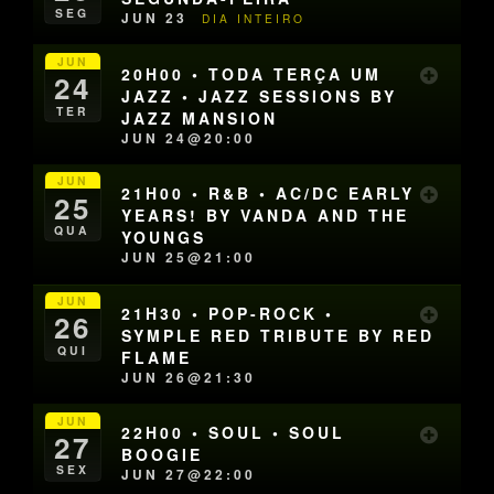
SEG
JUN 23
DIA INTEIRO
JUN
20H00 • TODA TERÇA UM
24
JAZZ • JAZZ SESSIONS BY
TER
JAZZ MANSION
JUN 24@20:00
JUN
21H00 • R&B • AC/DC EARLY
25
YEARS! BY VANDA AND THE
QUA
YOUNGS
JUN 25@21:00
JUN
21H30 • POP-ROCK •
26
SYMPLE RED TRIBUTE BY RED
QUI
FLAME
JUN 26@21:30
JUN
22H00 • SOUL • SOUL
27
BOOGIE
SEX
JUN 27@22:00