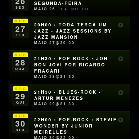
26
SEGUNDA-FEIRA
SEG
MAIO 26
DIA INTEIRO
MAIO
20H00 • TODA TERÇA UM
27
JAZZ • JAZZ SESSIONS BY
TER
JAZZ MANSION
MAIO 27@20:00
MAIO
21H30 • POP-ROCK • JON
28
BON JOVI POR RICARDO
QUA
FRACARI
MAIO 28@21:30
MAIO
21H30 • BLUES-ROCK •
29
ARTUR MENEZES
QUI
MAIO 29@21:30
MAIO
22H00 • POP-ROCK • STEVIE
30
WONDER BY JUNIOR
SEX
MEIRELLES
MAIO 30@22:00