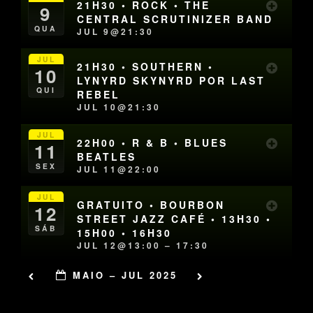
21H30 • ROCK • THE
9
CENTRAL SCRUTINIZER BAND
QUA
JUL 9@21:30
JUL
21H30 • SOUTHERN •
10
LYNYRD SKYNYRD POR LAST
QUI
REBEL
JUL 10@21:30
JUL
22H00 • R & B • BLUES
11
BEATLES
SEX
JUL 11@22:00
JUL
GRATUITO • BOURBON
12
STREET JAZZ CAFÉ • 13H30 •
SÁB
15H00 • 16H30
JUL 12@13:00 – 17:30
MAIO – JUL 2025