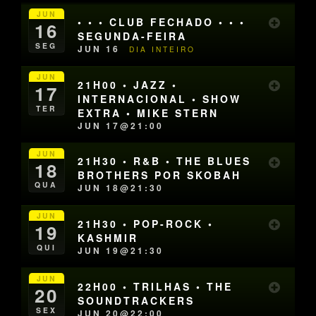
JUN
• • • CLUB FECHADO • • •
16
SEGUNDA-FEIRA
SEG
JUN 16
DIA INTEIRO
JUN
21H00 • JAZZ •
17
INTERNACIONAL • SHOW
TER
EXTRA • MIKE STERN
JUN 17@21:00
JUN
21H30 • R&B • THE BLUES
18
BROTHERS POR SKOBAH
QUA
JUN 18@21:30
JUN
21H30 • POP-ROCK •
19
KASHMIR
QUI
JUN 19@21:30
JUN
22H00 • TRILHAS • THE
20
SOUNDTRACKERS
SEX
JUN 20@22:00