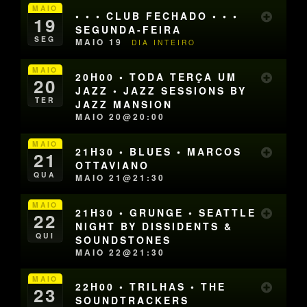
MAIO
• • • CLUB FECHADO • • •
19
SEGUNDA-FEIRA
SEG
MAIO 19
DIA INTEIRO
MAIO
20H00 • TODA TERÇA UM
20
JAZZ • JAZZ SESSIONS BY
TER
JAZZ MANSION
MAIO 20@20:00
MAIO
21H30 • BLUES • MARCOS
21
OTTAVIANO
QUA
MAIO 21@21:30
MAIO
21H30 • GRUNGE • SEATTLE
22
NIGHT BY DISSIDENTS &
QUI
SOUNDSTONES
MAIO 22@21:30
MAIO
22H00 • TRILHAS • THE
23
SOUNDTRACKERS