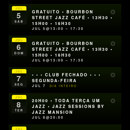
JUL
GRATUITO • BOURBON
5
STREET JAZZ CAFÉ • 13H30 •
SÁB
15H00 • 16H30
JUL 5@13:00 – 17:30
JUL
GRATUITO • BOURBON
6
STREET JAZZ CAFÉ • 13H30 •
DOM
15H00 • 16H30
JUL 6@13:00 – 17:30
JUL
• • • CLUB FECHADO • • •
7
SEGUNDA-FEIRA
SEG
JUL 7
DIA INTEIRO
JUL
20H00 • TODA TERÇA UM
8
JAZZ • JAZZ SESSIONS BY
TER
JAZZ MANSION
JUL 8@20:00
JUL