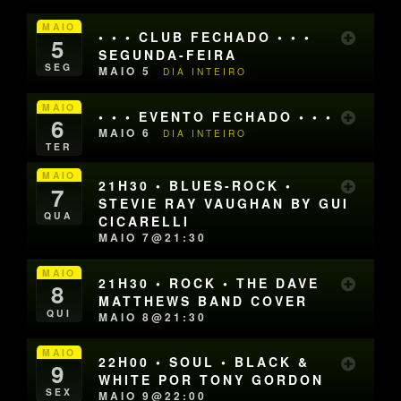
MAIO
• • • CLUB FECHADO • • •
5
SEGUNDA-FEIRA
SEG
MAIO 5
DIA INTEIRO
MAIO
• • • EVENTO FECHADO • • •
6
MAIO 6
DIA INTEIRO
TER
MAIO
21H30 • BLUES-ROCK •
7
STEVIE RAY VAUGHAN BY GUI
QUA
CICARELLI
MAIO 7@21:30
MAIO
21H30 • ROCK • THE DAVE
8
MATTHEWS BAND COVER
QUI
MAIO 8@21:30
MAIO
22H00 • SOUL • BLACK &
9
WHITE POR TONY GORDON
SEX
MAIO 9@22:00