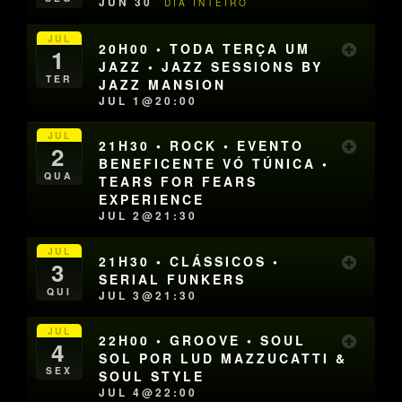
JUN 30
DIA INTEIRO
JUL
20H00 • TODA TERÇA UM
1
JAZZ • JAZZ SESSIONS BY
TER
JAZZ MANSION
JUL 1@20:00
JUL
21H30 • ROCK • EVENTO
2
BENEFICENTE VÓ TÚNICA •
QUA
TEARS FOR FEARS
EXPERIENCE
JUL 2@21:30
JUL
21H30 • CLÁSSICOS •
3
SERIAL FUNKERS
QUI
JUL 3@21:30
JUL
22H00 • GROOVE • SOUL
4
SOL POR LUD MAZZUCATTI &
SEX
SOUL STYLE
JUL 4@22:00