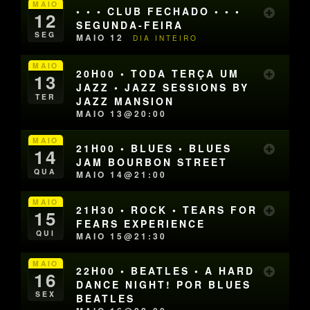
MAIO
• • • CLUB FECHADO • • •
12
SEGUNDA-FEIRA
SEG
MAIO 12
DIA INTEIRO
MAIO
20H00 • TODA TERÇA UM
13
JAZZ • JAZZ SESSIONS BY
TER
JAZZ MANSION
MAIO 13@20:00
MAIO
21H00 • BLUES • BLUES
14
JAM BOURBON STREET
QUA
MAIO 14@21:00
MAIO
21H30 • ROCK • TEARS FOR
15
FEARS EXPERIENCE
QUI
MAIO 15@21:30
MAIO
22H00 • BEATLES • A HARD
16
DANCE NIGHT! POR BLUES
SEX
BEATLES