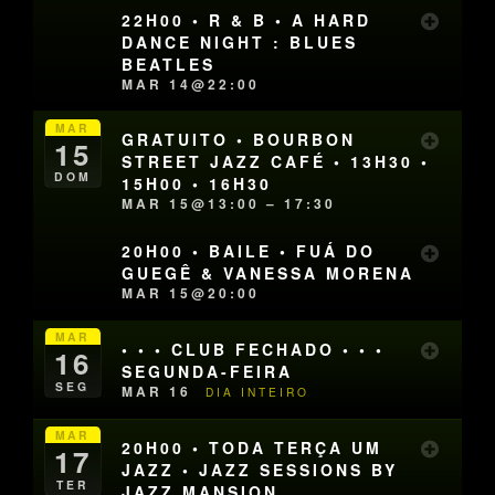
22H00 • R & B • A HARD
DANCE NIGHT : BLUES
BEATLES
MAR 14@22:00
MAR
GRATUITO • BOURBON
15
STREET JAZZ CAFÉ • 13H30 •
DOM
15H00 • 16H30
MAR 15@13:00 – 17:30
20H00 • BAILE • FUÁ DO
GUEGÊ & VANESSA MORENA
MAR 15@20:00
MAR
• • • CLUB FECHADO • • •
16
SEGUNDA-FEIRA
SEG
MAR 16
DIA INTEIRO
MAR
20H00 • TODA TERÇA UM
17
JAZZ • JAZZ SESSIONS BY
TER
JAZZ MANSION