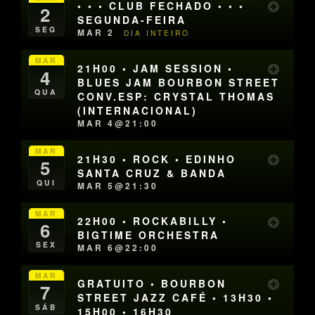
• • • CLUB FECHADO • • •
2
SEGUNDA-FEIRA
SEG
MAR 2
DIA INTEIRO
MAR
21H00 • JAM SESSION •
4
BLUES JAM BOURBON STREET
QUA
CONV.ESP: CRYSTAL THOMAS
(INTERNACIONAL)
MAR 4@21:00
MAR
21H30 • ROCK • EDINHO
5
SANTA CRUZ & BANDA
QUI
MAR 5@21:30
MAR
22H00 • ROCKABILLY •
6
BIGTIME ORCHESTRA
SEX
MAR 6@22:00
MAR
GRATUITO • BOURBON
7
STREET JAZZ CAFÉ • 13H30 •
SÁB
15H00 • 16H30