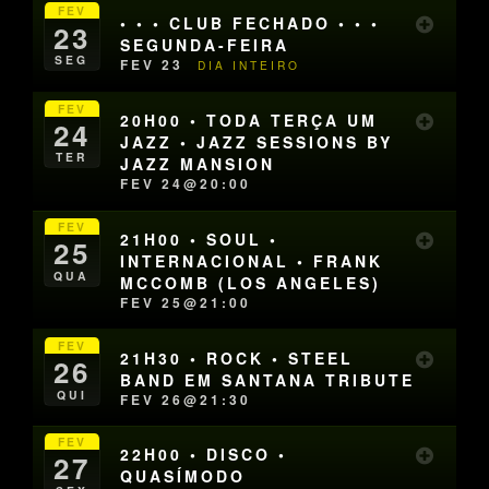
FEV
• • • CLUB FECHADO • • •
23
SEGUNDA-FEIRA
SEG
FEV 23
DIA INTEIRO
FEV
20H00 • TODA TERÇA UM
24
JAZZ • JAZZ SESSIONS BY
TER
JAZZ MANSION
FEV 24@20:00
FEV
21H00 • SOUL •
25
INTERNACIONAL • FRANK
QUA
MCCOMB (LOS ANGELES)
FEV 25@21:00
FEV
21H30 • ROCK • STEEL
26
BAND EM SANTANA TRIBUTE
QUI
FEV 26@21:30
FEV
22H00 • DISCO •
27
QUASÍMODO