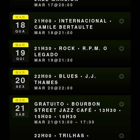
MAR 17@20:00
MAR
21H00 • INTERNACIONAL •
18
CAMILE BERTAULTE
QUA
MAR 18@21:00
MAR
21H30 • ROCK • R.P.M. O
19
LEGADO
QUI
MAR 19@21:30
MAR
22H00 • BLUES • J.J.
20
THAMES
SEX
MAR 20@22:00
MAR
GRATUITO • BOURBON
21
STREET JAZZ CAFÉ • 13H30 •
SÁB
15H00 • 16H30
MAR 21@13:00 – 17:30
22H00 • TRILHAS •