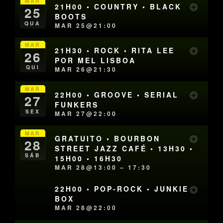
MAR
21H00 • COUNTRY • BLACK
25
BOOTS
QUA
MAR 25@21:00
MAR
21H30 • ROCK • RITA LEE
26
POR MEL LISBOA
QUI
MAR 26@21:30
MAR
22H00 • GROOVE • SERIAL
27
FUNKERS
SEX
MAR 27@22:00
MAR
GRATUITO • BOURBON
28
STREET JAZZ CAFÉ • 13H30 •
SÁB
15H00 • 16H30
MAR 28@13:00 – 17:30
22H00 • POP-ROCK • JUNKIE
BOX
MAR 28@22:00