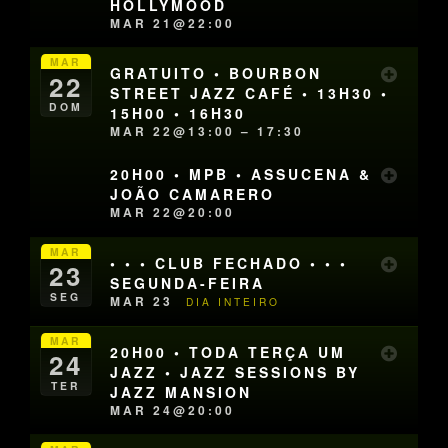
HOLLYMOOD
MAR 21@22:00
MAR
GRATUITO • BOURBON
22
STREET JAZZ CAFÉ • 13H30 •
DOM
15H00 • 16H30
MAR 22@13:00 – 17:30
20H00 • MPB • ASSUCENA &
JOÃO CAMARERO
MAR 22@20:00
MAR
• • • CLUB FECHADO • • •
23
SEGUNDA-FEIRA
SEG
MAR 23
DIA INTEIRO
MAR
20H00 • TODA TERÇA UM
24
JAZZ • JAZZ SESSIONS BY
TER
JAZZ MANSION
MAR 24@20:00