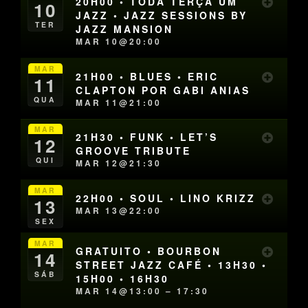
20H00 • TODA TERÇA UM
10
JAZZ • JAZZ SESSIONS BY
TER
JAZZ MANSION
MAR 10@20:00
MAR
21H00 • BLUES • ERIC
11
CLAPTON POR GABI ANIAS
QUA
MAR 11@21:00
MAR
21H30 • FUNK • LET’S
12
GROOVE TRIBUTE
QUI
MAR 12@21:30
MAR
22H00 • SOUL • LINO KRIZZ
13
MAR 13@22:00
SEX
MAR
GRATUITO • BOURBON
14
STREET JAZZ CAFÉ • 13H30 •
SÁB
15H00 • 16H30
MAR 14@13:00 – 17:30