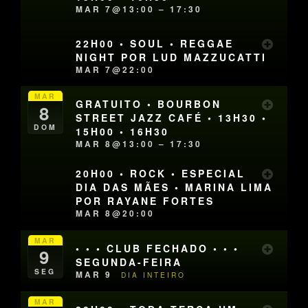
MAR 7@13:00 – 17:30
22H00 • SOUL • REGGAE
NIGHT POR LUD MAZZUCATTI
MAR 7@22:00
MAR
GRATUITO • BOURBON
8
STREET JAZZ CAFÉ • 13H30 •
DOM
15H00 • 16H30
MAR 8@13:00 – 17:30
20H00 • ROCK • ESPECIAL
DIA DAS MÃES • MARINA LIMA
POR RAYANE FORTES
MAR 8@20:00
MAR
• • • CLUB FECHADO • • •
9
SEGUNDA-FEIRA
SEG
MAR 9
DIA INTEIRO
MAR