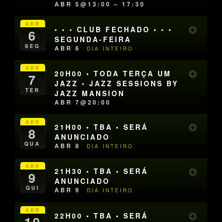
ABR 5@13:00 – 17:30
ABR
• • • CLUB FECHADO • • •
6
SEGUNDA-FEIRA
SEG
ABR 6
DIA INTEIRO
ABR
20H00 • TODA TERÇA UM
7
JAZZ • JAZZ SESSIONS BY
TER
JAZZ MANSION
ABR 7@20:00
ABR
21H00 • TBA • SERÁ
8
ANUNCIADO
QUA
ABR 8
DIA INTEIRO
ABR
21H30 • TBA • SERÁ
9
ANUNCIADO
QUI
ABR 9
DIA INTEIRO
ABR
22H00 • TBA • SERÁ
10