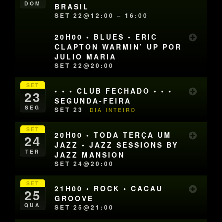
DOM
BRASIL
SET 22@12:00 – 16:00
20H00 • BLUES • ERIC
CLAPTON WARMIN’ UP POR
JULIO MARIA
SET 22@20:00
SET
• • • CLUB FECHADO • • •
23
SEGUNDA-FEIRA
SEG
SET 23
DIA INTEIRO
SET
20H00 • TODA TERÇA UM
24
JAZZ • JAZZ SESSIONS BY
TER
JAZZ MANSION
SET 24@20:00
SET
21H00 • ROCK • CACAU
25
GROOVE
QUA
SET 25@21:00