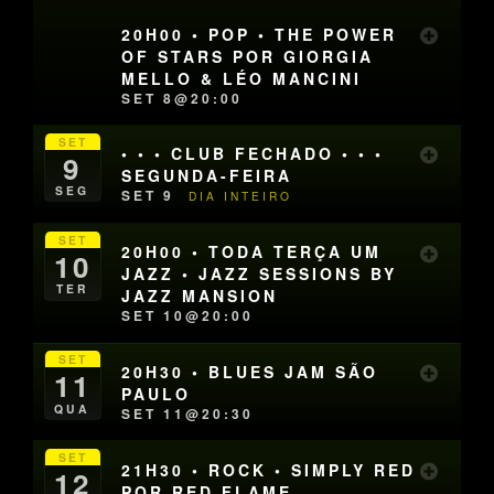
20H00 • POP • THE POWER
OF STARS POR GIORGIA
MELLO & LÉO MANCINI
SET 8@20:00
SET
• • • CLUB FECHADO • • •
9
SEGUNDA-FEIRA
SEG
SET 9
DIA INTEIRO
SET
20H00 • TODA TERÇA UM
10
JAZZ • JAZZ SESSIONS BY
TER
JAZZ MANSION
SET 10@20:00
SET
20H30 • BLUES JAM SÃO
11
PAULO
QUA
SET 11@20:30
SET
21H30 • ROCK • SIMPLY RED
12
POR RED FLAME