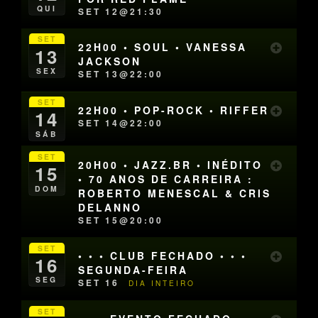
QUI
SET 12@21:30
SET
22H00 • SOUL • VANESSA
13
JACKSON
SEX
SET 13@22:00
SET
22H00 • POP-ROCK • RIFFER
14
SET 14@22:00
SÁB
SET
20H00 • JAZZ.BR • INÉDITO
15
• 70 ANOS DE CARREIRA :
DOM
ROBERTO MENESCAL & CRIS
DELANNO
SET 15@20:00
SET
• • • CLUB FECHADO • • •
16
SEGUNDA-FEIRA
SEG
SET 16
DIA INTEIRO
SET