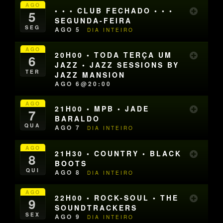
AGO
• • • CLUB FECHADO • • •
5
SEGUNDA-FEIRA
SEG
AGO 5
DIA INTEIRO
AGO
20H00 • TODA TERÇA UM
6
JAZZ • JAZZ SESSIONS BY
TER
JAZZ MANSION
AGO 6@20:00
AGO
21H00 • MPB • JADE
7
BARALDO
QUA
AGO 7
DIA INTEIRO
AGO
21H30 • COUNTRY • BLACK
8
BOOTS
QUI
AGO 8
DIA INTEIRO
AGO
22H00 • ROCK-SOUL • THE
9
SOUNDTRACKERS
SEX
AGO 9
DIA INTEIRO