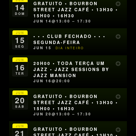
GRATUITO • BOURBON
14
STREET JAZZ CAFÉ • 13H30 •
DOM
15H00 • 16H30
JUN 14@13:00 – 17:30
JUN
• • • CLUB FECHADO • • •
15
SEGUNDA-FEIRA
SEG
JUN 15
DIA INTEIRO
JUN
20H00 • TODA TERÇA UM
16
JAZZ • JAZZ SESSIONS BY
TER
JAZZ MANSION
JUN 16@20:00
JUN
GRATUITO • BOURBON
20
STREET JAZZ CAFÉ • 13H30 •
SÁB
15H00 • 16H30
JUN 20@13:00 – 17:30
JUN
GRATUITO • BOURBON
21
STREET JAZZ CAFÉ • 13H30 •