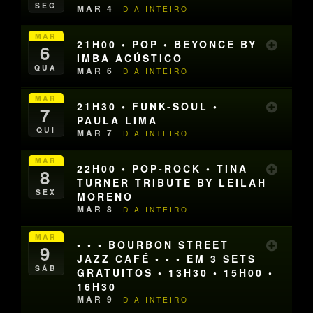
SEG
MAR 4
DIA INTEIRO
MAR
21H00 • POP • BEYONCE BY
6
IMBA ACÚSTICO
QUA
MAR 6
DIA INTEIRO
MAR
21H30 • FUNK-SOUL •
7
PAULA LIMA
QUI
MAR 7
DIA INTEIRO
MAR
22H00 • POP-ROCK • TINA
8
TURNER TRIBUTE BY LEILAH
SEX
MORENO
MAR 8
DIA INTEIRO
MAR
• • • BOURBON STREET
9
JAZZ CAFÉ • • • EM 3 SETS
SÁB
GRATUITOS • 13H30 • 15H00 •
16H30
MAR 9
DIA INTEIRO