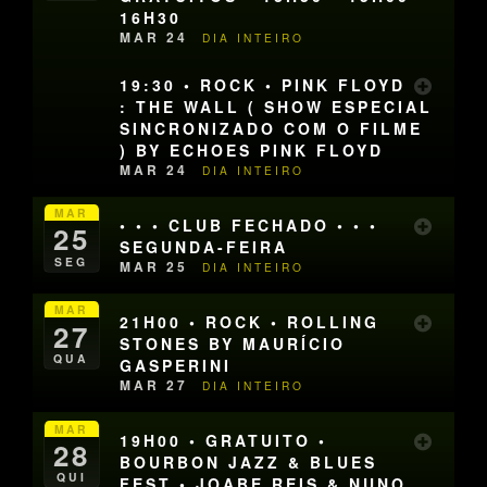
16H30
MAR 24
DIA INTEIRO
19:30 • ROCK • PINK FLOYD
: THE WALL ( SHOW ESPECIAL
SINCRONIZADO COM O FILME
) BY ECHOES PINK FLOYD
MAR 24
DIA INTEIRO
MAR
• • • CLUB FECHADO • • •
25
SEGUNDA-FEIRA
SEG
MAR 25
DIA INTEIRO
MAR
21H00 • ROCK • ROLLING
27
STONES BY MAURÍCIO
QUA
GASPERINI
MAR 27
DIA INTEIRO
MAR
19H00 • GRATUITO •
28
BOURBON JAZZ & BLUES
QUI
FEST • JOABE REIS & NUNO