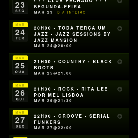
• • • CLUB FECHADO • • •
23
SEGUNDA-FEIRA
SEG
MAR 23
DIA INTEIRO
MAR
20H00 • TODA TERÇA UM
24
JAZZ • JAZZ SESSIONS BY
TER
JAZZ MANSION
MAR 24@20:00
MAR
21H00 • COUNTRY • BLACK
25
BOOTS
QUA
MAR 25@21:00
MAR
21H30 • ROCK • RITA LEE
26
POR MEL LISBOA
QUI
MAR 26@21:30
MAR
22H00 • GROOVE • SERIAL
27
FUNKERS
SEX
MAR 27@22:00