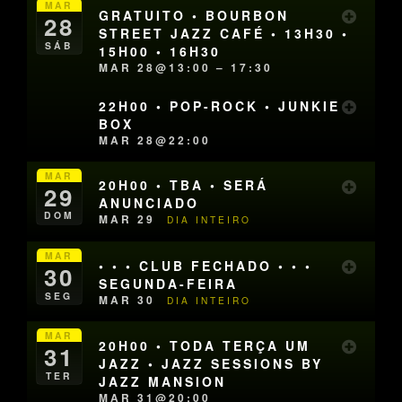
MAR
GRATUITO • BOURBON
28
STREET JAZZ CAFÉ • 13H30 •
SÁB
15H00 • 16H30
MAR 28@13:00 – 17:30
22H00 • POP-ROCK • JUNKIE
BOX
MAR 28@22:00
MAR
20H00 • TBA • SERÁ
29
ANUNCIADO
DOM
MAR 29
DIA INTEIRO
MAR
• • • CLUB FECHADO • • •
30
SEGUNDA-FEIRA
SEG
MAR 30
DIA INTEIRO
MAR
20H00 • TODA TERÇA UM
31
JAZZ • JAZZ SESSIONS BY
TER
JAZZ MANSION
MAR 31@20:00