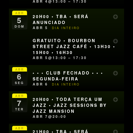
ABR 4@13:00 – 17:30
ABR
20H00 • TBA • SERÁ
5
ANUNCIADO
DOM
ABR 5
DIA INTEIRO
GRATUITO • BOURBON
STREET JAZZ CAFÉ • 13H30 •
15H00 • 16H30
ABR 5@13:00 – 17:30
ABR
• • • CLUB FECHADO • • •
6
SEGUNDA-FEIRA
SEG
ABR 6
DIA INTEIRO
ABR
20H00 • TODA TERÇA UM
7
JAZZ • JAZZ SESSIONS BY
TER
JAZZ MANSION
ABR 7@20:00
ABR
21H00 • TBA • SERÁ