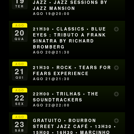
19
JAZZ • JAZZ SESSIONS BY
TER
JAZZ MANSION
AGO 19@20:00
AGO
21H30 • CLASSICS • BLUE
20
EYES : TRIBUTO A FRANK
QUA
SINATRA BY RICHARD
BROMBERG
AGO 20@21:30
AGO
21H30 • ROCK • TEARS FOR
21
FEARS EXPERIENCE
QUI
AGO 21@21:30
AGO
22H00 • TRILHAS • THE
22
SOUNDTRACKERS
SEX
AGO 22@22:00
AGO
GRATUITO • BOURBON
23
STREET JAZZ CAFÉ • 13H30 •
SÁB
15H00 • 16H30 • MARCINHO