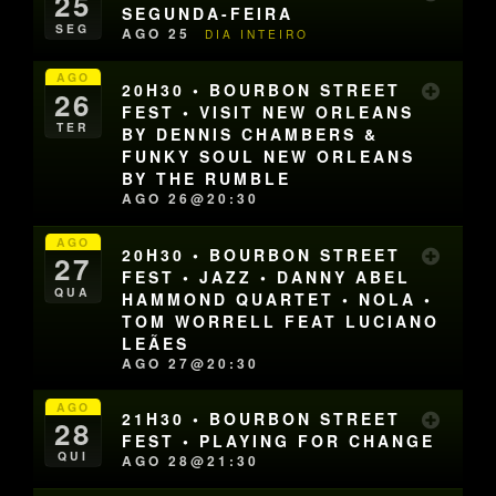
25
SEGUNDA-FEIRA
SEG
AGO 25
DIA INTEIRO
AGO
20H30 • BOURBON STREET
26
FEST • VISIT NEW ORLEANS
TER
BY DENNIS CHAMBERS &
FUNKY SOUL NEW ORLEANS
BY THE RUMBLE
AGO 26@20:30
AGO
20H30 • BOURBON STREET
27
FEST • JAZZ • DANNY ABEL
QUA
HAMMOND QUARTET • NOLA •
TOM WORRELL FEAT LUCIANO
LEÃES
AGO 27@20:30
AGO
21H30 • BOURBON STREET
28
FEST • PLAYING FOR CHANGE
QUI
AGO 28@21:30