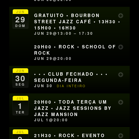
JUN
GRATUITO • BOURBON
29
STREET JAZZ CAFÉ • 13H30 •
DOM
15H00 • 16H30
JUN 29@13:00 – 17:30
20H00 • ROCK • SCHOOL OF
ROCK
JUN 29@20:00
JUN
• • • CLUB FECHADO • • •
30
SEGUNDA-FEIRA
SEG
JUN 30
DIA INTEIRO
JUL
20H00 • TODA TERÇA UM
1
JAZZ • JAZZ SESSIONS BY
TER
JAZZ MANSION
JUL 1@20:00
JUL
21H30 • ROCK • EVENTO