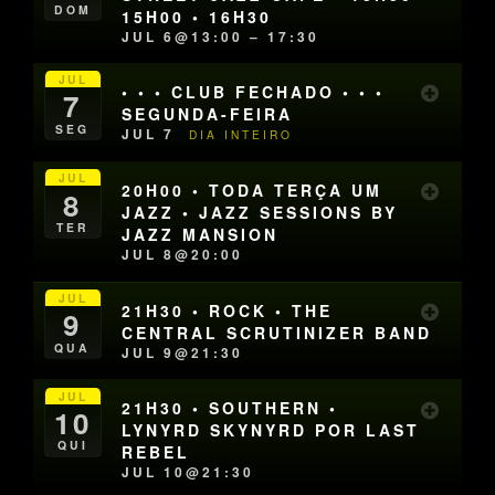
DOM
15H00 • 16H30
JUL 6@13:00 – 17:30
JUL
• • • CLUB FECHADO • • •
7
SEGUNDA-FEIRA
SEG
JUL 7
DIA INTEIRO
JUL
20H00 • TODA TERÇA UM
8
JAZZ • JAZZ SESSIONS BY
TER
JAZZ MANSION
JUL 8@20:00
JUL
21H30 • ROCK • THE
9
CENTRAL SCRUTINIZER BAND
QUA
JUL 9@21:30
JUL
21H30 • SOUTHERN •
10
LYNYRD SKYNYRD POR LAST
QUI
REBEL
JUL 10@21:30