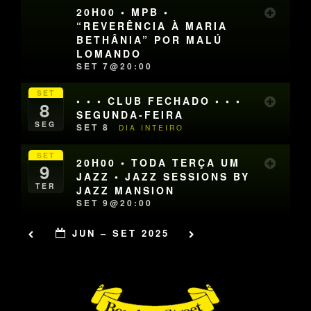
20H00 • MPB •
“REVERÊNCIA À MARIA
BETHÂNIA” POR MALÚ
LOMANDO
SET 7@20:00
SET
• • • CLUB FECHADO • • •
8
SEGUNDA-FEIRA
SEG
SET 8
DIA INTEIRO
SET
20H00 • TODA TERÇA UM
9
JAZZ • JAZZ SESSIONS BY
TER
JAZZ MANSION
SET 9@20:00
JUN – SET 2025