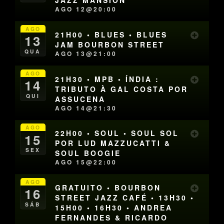
JAZZ MANSION
AGO 12@20:00
AGO
21H00 • BLUES • BLUES
13
JAM BOURBON STREET
QUA
AGO 13@21:00
AGO
21H30 • MPB • ÍNDIA :
14
TRIBUTO À GAL COSTA POR
QUI
ASSUCENA
AGO 14@21:30
AGO
22H00 • SOUL • SOUL SOL
15
POR LUD MAZZUCATTI &
SEX
SOUL BOOGIE
AGO 15@22:00
AGO
GRATUITO • BOURBON
16
STREET JAZZ CAFÉ • 13H30 •
SÁB
15H00 • 16H30 • ANDREA
FERNANDES & RICARDO