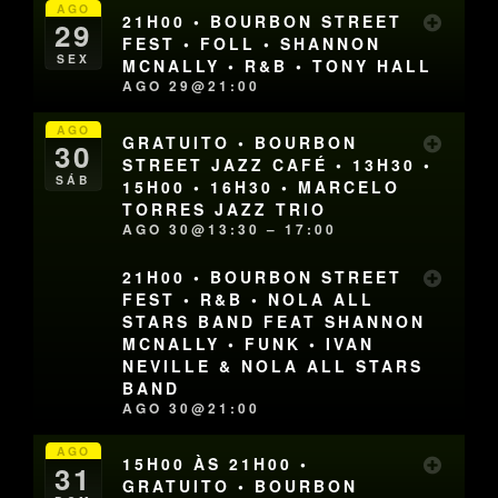
AGO
21H00 • BOURBON STREET
29
FEST • FOLL • SHANNON
SEX
MCNALLY • R&B • TONY HALL
AGO 29@21:00
AGO
GRATUITO • BOURBON
30
STREET JAZZ CAFÉ • 13H30 •
SÁB
15H00 • 16H30 • MARCELO
TORRES JAZZ TRIO
AGO 30@13:30 – 17:00
21H00 • BOURBON STREET
FEST • R&B • NOLA ALL
STARS BAND FEAT SHANNON
MCNALLY • FUNK • IVAN
NEVILLE & NOLA ALL STARS
BAND
AGO 30@21:00
AGO
15H00 ÀS 21H00 •
31
GRATUITO • BOURBON