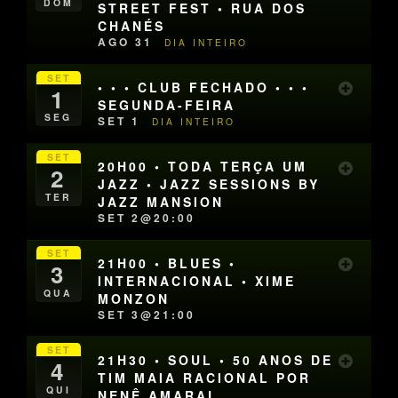
DOM
STREET FEST • RUA DOS
CHANÉS
AGO 31
DIA INTEIRO
SET
• • • CLUB FECHADO • • •
1
SEGUNDA-FEIRA
SEG
SET 1
DIA INTEIRO
SET
20H00 • TODA TERÇA UM
2
JAZZ • JAZZ SESSIONS BY
TER
JAZZ MANSION
SET 2@20:00
SET
21H00 • BLUES •
3
INTERNACIONAL • XIME
QUA
MONZON
SET 3@21:00
SET
21H30 • SOUL • 50 ANOS DE
4
TIM MAIA RACIONAL POR
QUI
NENÊ AMARAL