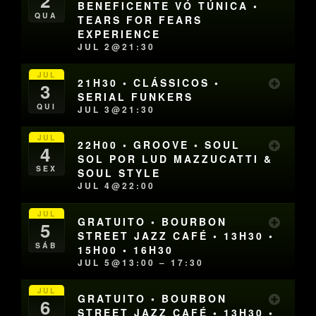
2
BENEFICENTE VÓ TÚNICA •
QUA
TEARS FOR FEARS
EXPERIENCE
JUL 2@21:30
JUL
21H30 • CLÁSSICOS •
3
SERIAL FUNKERS
QUI
JUL 3@21:30
JUL
22H00 • GROOVE • SOUL
4
SOL POR LUD MAZZUCATTI &
SEX
SOUL STYLE
JUL 4@22:00
JUL
GRATUITO • BOURBON
5
STREET JAZZ CAFÉ • 13H30 •
SÁB
15H00 • 16H30
JUL 5@13:00 – 17:30
JUL
GRATUITO • BOURBON
6
STREET JAZZ CAFÉ • 13H30 •