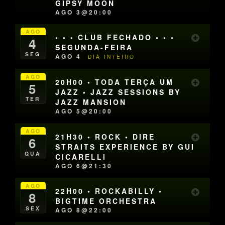
GIPSY MOON
AGO 3@20:00
AGO
• • • CLUB FECHADO • • •
4
SEGUNDA-FEIRA
SEG
AGO 4
DIA INTEIRO
AGO
20H00 • TODA TERÇA UM
5
JAZZ • JAZZ SESSIONS BY
TER
JAZZ MANSION
AGO 5@20:00
AGO
21H30 • ROCK • DIRE
6
STRAITS EXPERIENCE BY GUI
QUA
CICARELLI
AGO 6@21:30
AGO
22H00 • ROCKABILLY •
8
BIGTIME ORCHESTRA
SEX
AGO 8@22:00