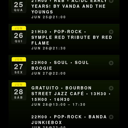
21H00 • R&B • AC/DC EARLY
25
YEARS! BY VANDA AND THE
QUA
YOUNGS
JUN 25@21:00
JUN
21H30 • POP-ROCK •
26
SYMPLE RED TRIBUTE BY RED
QUI
FLAME
JUN 26@21:30
JUN
22H00 • SOUL • SOUL
27
BOOGIE
SEX
JUN 27@22:00
JUN
GRATUITO • BOURBON
28
STREET JAZZ CAFÉ • 13H30 •
SÁB
15H00 • 16H30
JUN 28@13:00 – 17:30
22H00 • POP-ROCK • BANDA
JUNKIEBOX
JUN 28@22:00