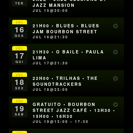
TER
JAZZ MANSION
JUL 15@20:00
JUL
21H00 • BLUES • BLUES
16
JAM BOURBON STREET
QUA
JUL 16@21:30
JUL
21H30 • O BAILE • PAULA
17
LIMA
QUI
JUL 17@21:30
JUL
22H00 • TRILHAS • THE
18
SOUNDTRACKERS
SEX
JUL 18@22:00
JUL
GRATUITO • BOURBON
19
STREET JAZZ CAFÉ • 13H30 •
SÁB
15H00 • 16H30
JUL 19@13:00 – 17:30