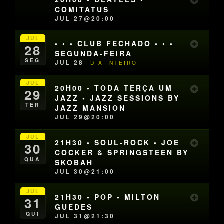
COMITATUS
JUL 27@20:00
JUL
• • • CLUB FECHADO • • •
28
SEGUNDA-FEIRA
SEG
JUL 28
DIA INTEIRO
JUL
20H00 • TODA TERÇA UM
29
JAZZ • JAZZ SESSIONS BY
TER
JAZZ MANSION
JUL 29@20:00
JUL
21H30 • SOUL-ROCK • JOE
30
COCKER & SPRINGSTEEN BY
QUA
SKOBAH
JUL 30@21:00
JUL
21H30 • POP • MILTON
31
GUEDES
QUI
JUL 31@21:30