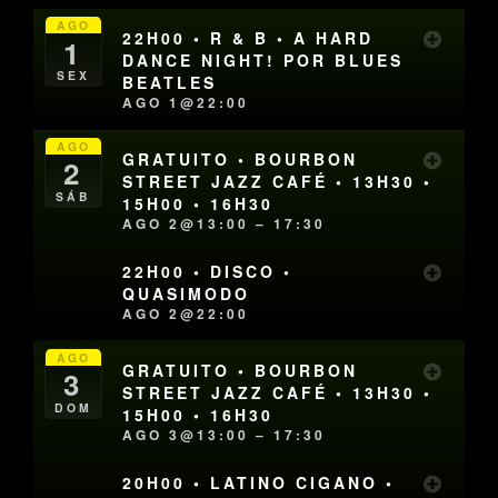
AGO
22H00 • R & B • A HARD
1
DANCE NIGHT! POR BLUES
SEX
BEATLES
AGO 1@22:00
AGO
GRATUITO • BOURBON
2
STREET JAZZ CAFÉ • 13H30 •
SÁB
15H00 • 16H30
AGO 2@13:00 – 17:30
22H00 • DISCO •
QUASIMODO
AGO 2@22:00
AGO
GRATUITO • BOURBON
3
STREET JAZZ CAFÉ • 13H30 •
DOM
15H00 • 16H30
AGO 3@13:00 – 17:30
20H00 • LATINO CIGANO •