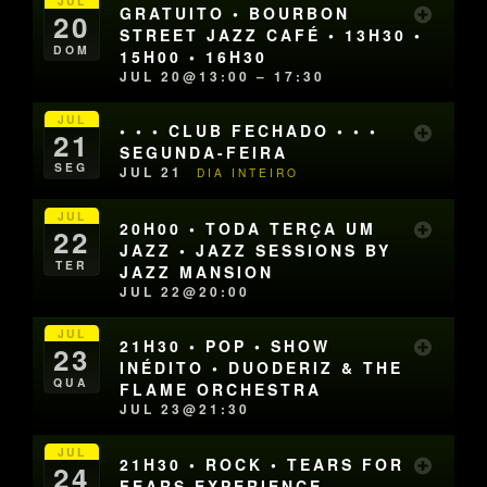
JUL
GRATUITO • BOURBON
20
STREET JAZZ CAFÉ • 13H30 •
DOM
15H00 • 16H30
JUL 20@13:00 – 17:30
JUL
• • • CLUB FECHADO • • •
21
SEGUNDA-FEIRA
SEG
JUL 21
DIA INTEIRO
JUL
20H00 • TODA TERÇA UM
22
JAZZ • JAZZ SESSIONS BY
TER
JAZZ MANSION
JUL 22@20:00
JUL
21H30 • POP • SHOW
23
INÉDITO • DUODERIZ & THE
QUA
FLAME ORCHESTRA
JUL 23@21:30
JUL
21H30 • ROCK • TEARS FOR
24
FEARS EXPERIENCE