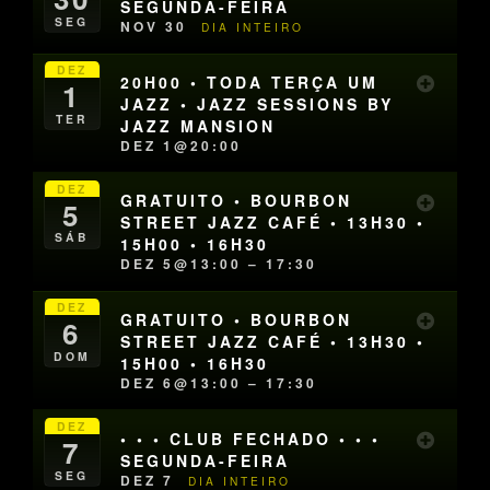
SEGUNDA-FEIRA
SEG
NOV 30
DIA INTEIRO
DEZ
20H00 • TODA TERÇA UM
1
JAZZ • JAZZ SESSIONS BY
TER
JAZZ MANSION
DEZ 1@20:00
DEZ
GRATUITO • BOURBON
5
STREET JAZZ CAFÉ • 13H30 •
SÁB
15H00 • 16H30
DEZ 5@13:00 – 17:30
DEZ
GRATUITO • BOURBON
6
STREET JAZZ CAFÉ • 13H30 •
DOM
15H00 • 16H30
DEZ 6@13:00 – 17:30
DEZ
• • • CLUB FECHADO • • •
7
SEGUNDA-FEIRA
SEG
DEZ 7
DIA INTEIRO