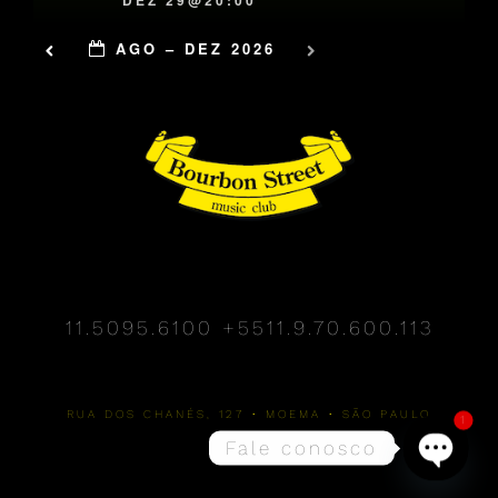
DEZ 29@20:00
AGO – DEZ 2026
11.5095.6100
+5511.9.70.600.113
RUA DOS CHANÉS, 127 • MOEMA • SÃO PAULO
1
Fale conosco
Open