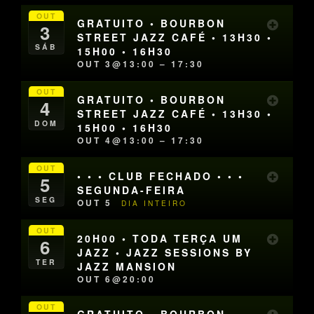
OUT
GRATUITO • BOURBON
3
STREET JAZZ CAFÉ • 13H30 •
SÁB
15H00 • 16H30
OUT 3@13:00 – 17:30
OUT
GRATUITO • BOURBON
4
STREET JAZZ CAFÉ • 13H30 •
DOM
15H00 • 16H30
OUT 4@13:00 – 17:30
OUT
• • • CLUB FECHADO • • •
5
SEGUNDA-FEIRA
SEG
OUT 5
DIA INTEIRO
OUT
20H00 • TODA TERÇA UM
6
JAZZ • JAZZ SESSIONS BY
TER
JAZZ MANSION
OUT 6@20:00
OUT