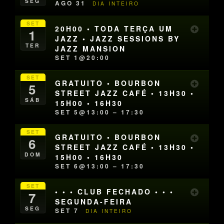
SEG
AGO 31
DIA INTEIRO
SET
20H00 • TODA TERÇA UM
1
JAZZ • JAZZ SESSIONS BY
TER
JAZZ MANSION
SET 1@20:00
SET
GRATUITO • BOURBON
5
STREET JAZZ CAFÉ • 13H30 •
SÁB
15H00 • 16H30
SET 5@13:00 – 17:30
SET
GRATUITO • BOURBON
6
STREET JAZZ CAFÉ • 13H30 •
DOM
15H00 • 16H30
SET 6@13:00 – 17:30
SET
• • • CLUB FECHADO • • •
7
SEGUNDA-FEIRA
SEG
SET 7
DIA INTEIRO