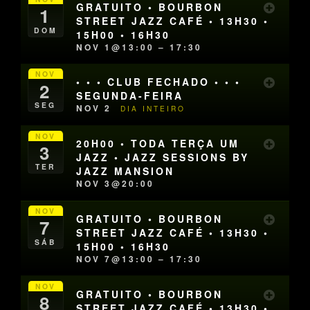
GRATUITO • BOURBON
1
STREET JAZZ CAFÉ • 13H30 •
DOM
15H00 • 16H30
NOV 1@13:00 – 17:30
NOV
• • • CLUB FECHADO • • •
2
SEGUNDA-FEIRA
SEG
NOV 2
DIA INTEIRO
NOV
20H00 • TODA TERÇA UM
3
JAZZ • JAZZ SESSIONS BY
TER
JAZZ MANSION
NOV 3@20:00
NOV
GRATUITO • BOURBON
7
STREET JAZZ CAFÉ • 13H30 •
SÁB
15H00 • 16H30
NOV 7@13:00 – 17:30
NOV
GRATUITO • BOURBON
8
STREET JAZZ CAFÉ • 13H30 •