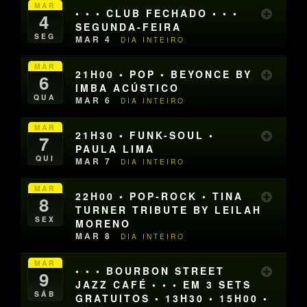
MAR
• • • CLUB FECHADO • • •
4
SEGUNDA-FEIRA
SEG
MAR 4
DIA INTEIRO
MAR
21H00 • POP • BEYONCE BY
6
IMBA ACÚSTICO
QUA
MAR 6
DIA INTEIRO
MAR
21H30 • FUNK-SOUL •
7
PAULA LIMA
QUI
MAR 7
DIA INTEIRO
MAR
22H00 • POP-ROCK • TINA
8
TURNER TRIBUTE BY LEILAH
SEX
MORENO
MAR 8
DIA INTEIRO
MAR
• • • BOURBON STREET
9
JAZZ CAFÉ • • • EM 3 SETS
SÁB
GRATUITOS • 13H30 • 15H00 •