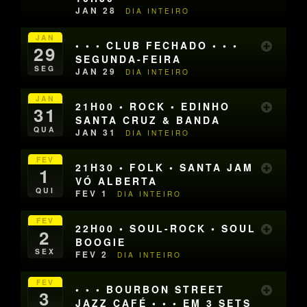
JAN 28
DIA INTEIRO
JAN
• • • CLUB FECHADO • • •
29
SEGUNDA-FEIRA
SEG
JAN 29
DIA INTEIRO
JAN
21H00 • ROCK • EDINHO
31
SANTA CRUZ & BANDA
QUA
JAN 31
DIA INTEIRO
FEV
21H30 • FOLK • SANTA JAM
1
VÓ ALBERTA
QUI
FEV 1
DIA INTEIRO
FEV
22H00 • SOUL-ROCK • SOUL
2
BOOGIE
SEX
FEV 2
DIA INTEIRO
FEV
• • • BOURBON STREET
3
JAZZ CAFÉ • • • EM 3 SETS