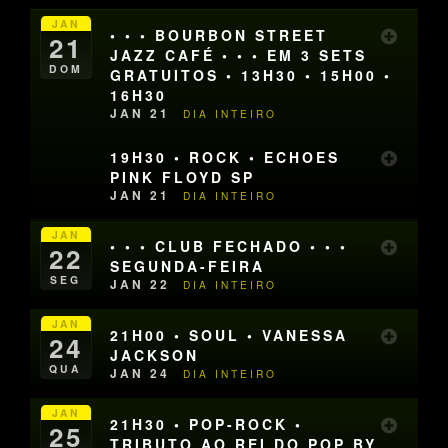
JAN
• • • BOURBON STREET
21
JAZZ CAFÉ • • • EM 3 SETS
DOM
GRATUITOS • 13H30 • 15H00 •
16H30
JAN 21
DIA INTEIRO
19H30 • ROCK • ECHOES
PINK FLOYD SP
JAN 21
DIA INTEIRO
JAN
• • • CLUB FECHADO • • •
22
SEGUNDA-FEIRA
SEG
JAN 22
DIA INTEIRO
JAN
21H00 • SOUL • VANESSA
24
JACKSON
QUA
JAN 24
DIA INTEIRO
JAN
21H30 • POP-ROCK •
25
TRIBUTO AO REI DO POP BY