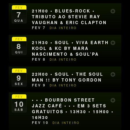
FEV
21H00 • BLUES-ROCK •
7
TRIBUTO AO STEVIE RAY
QUA
VAUGHAN & ERIC CLAPTON
FEV 7
DIA INTEIRO
FEV
21H30 • SOUL • VIVA EARTH
8
KOOL & KC BY MARA
QUI
NASCIMENTO & SOUL’PA
FEV 8
DIA INTEIRO
FEV
22H00 • SOUL • THE SOUL
9
MAN !! BY TONY GORDON
SEX
FEV 9
DIA INTEIRO
FEV
• • • BOURBON STREET
10
JAZZ CAFÉ • • • EM 3 SETS
SÁB
GRATUITOS • 13H30 • 15H00 •
16H30
FEV 10
DIA INTEIRO