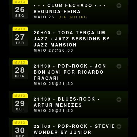
MAIO
• • • CLUB FECHADO • • •
26
SEGUNDA-FEIRA
SEG
MAIO 26
DIA INTEIRO
MAIO
20H00 • TODA TERÇA UM
27
JAZZ • JAZZ SESSIONS BY
TER
JAZZ MANSION
MAIO 27@20:00
MAIO
21H30 • POP-ROCK • JON
28
BON JOVI POR RICARDO
QUA
FRACARI
MAIO 28@21:30
MAIO
21H30 • BLUES-ROCK •
29
ARTUR MENEZES
QUI
MAIO 29@21:30
MAIO
22H00 • POP-ROCK • STEVIE
30
WONDER BY JUNIOR
SEX