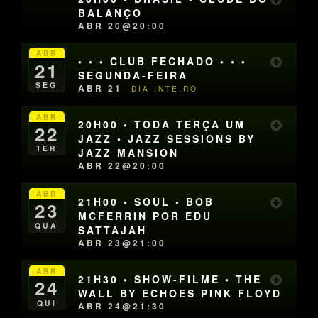
BALANÇO
ABR 20@20:00
ABR
• • • CLUB FECHADO • • •
21
SEGUNDA-FEIRA
SEG
ABR 21
DIA INTEIRO
ABR
20H00 • TODA TERÇA UM
22
JAZZ • JAZZ SESSIONS BY
TER
JAZZ MANSION
ABR 22@20:00
ABR
21H00 • SOUL • BOB
23
MCFERRIN POR EDU
QUA
SATTAJAH
ABR 23@21:00
ABR
21H30 • SHOW-FILME • THE
24
WALL BY ECHOES PINK FLOYD
QUI
ABR 24@21:30