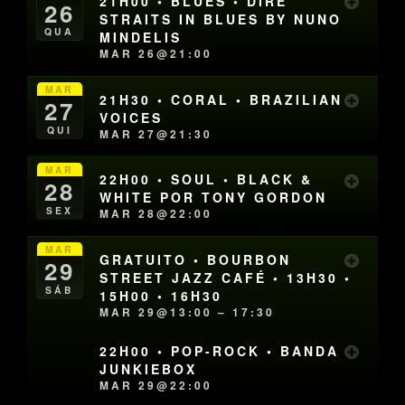
21H00 • BLUES • DIRE
26
STRAITS IN BLUES BY NUNO
QUA
MINDELIS
MAR 26@21:00
MAR
21H30 • CORAL • BRAZILIAN
27
VOICES
QUI
MAR 27@21:30
MAR
22H00 • SOUL • BLACK &
28
WHITE POR TONY GORDON
SEX
MAR 28@22:00
MAR
GRATUITO • BOURBON
29
STREET JAZZ CAFÉ • 13H30 •
SÁB
15H00 • 16H30
MAR 29@13:00 – 17:30
22H00 • POP-ROCK • BANDA
JUNKIEBOX
MAR 29@22:00