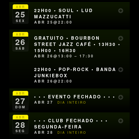
ABR
22H00 • SOUL • LUD
25
MAZZUCATTI
SEX
ABR 25@22:00
ABR
GRATUITO • BOURBON
26
STREET JAZZ CAFÉ • 13H30 •
SÁB
15H00 • 16H30
ABR 26@13:00 – 17:30
22H00 • POP-ROCK • BANDA
JUNKIEBOX
ABR 26@22:00
ABR
• • • EVENTO FECHADO • • •
27
ABR 27
DIA INTEIRO
DOM
ABR
• • • CLUB FECHADO • • •
28
SEGUNDA-FEIRA
SEG
ABR 28
DIA INTEIRO