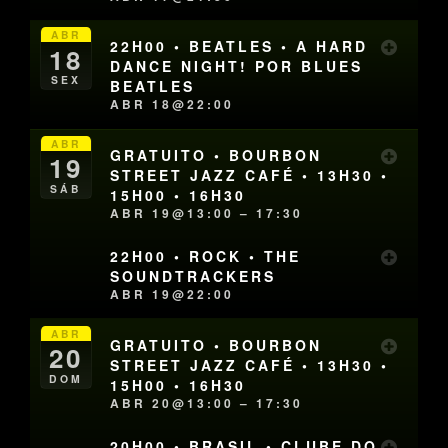
ABR
22H00 • BEATLES • A HARD
18
DANCE NIGHT! POR BLUES
SEX
BEATLES
ABR 18@22:00
ABR
GRATUITO • BOURBON
19
STREET JAZZ CAFÉ • 13H30 •
SÁB
15H00 • 16H30
ABR 19@13:00 – 17:30
22H00 • ROCK • THE
SOUNDTRACKERS
ABR 19@22:00
ABR
GRATUITO • BOURBON
20
STREET JAZZ CAFÉ • 13H30 •
DOM
15H00 • 16H30
ABR 20@13:00 – 17:30
20H00 • BRASIL • CLUBE DO