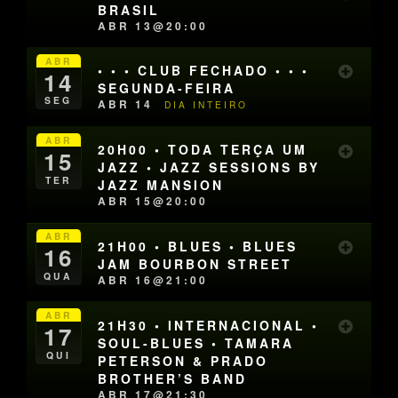
BRASIL
ABR 13@20:00
ABR
• • • CLUB FECHADO • • •
14
SEGUNDA-FEIRA
SEG
ABR 14
DIA INTEIRO
ABR
20H00 • TODA TERÇA UM
15
JAZZ • JAZZ SESSIONS BY
TER
JAZZ MANSION
ABR 15@20:00
ABR
21H00 • BLUES • BLUES
16
JAM BOURBON STREET
QUA
ABR 16@21:00
ABR
21H30 • INTERNACIONAL •
17
SOUL-BLUES • TAMARA
QUI
PETERSON & PRADO
BROTHER’S BAND
ABR 17@21:30