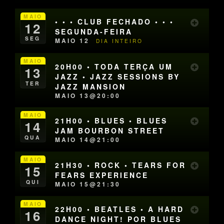
MAIO
• • • CLUB FECHADO • • •
12
SEGUNDA-FEIRA
SEG
MAIO 12
DIA INTEIRO
MAIO
20H00 • TODA TERÇA UM
13
JAZZ • JAZZ SESSIONS BY
TER
JAZZ MANSION
MAIO 13@20:00
MAIO
21H00 • BLUES • BLUES
14
JAM BOURBON STREET
QUA
MAIO 14@21:00
MAIO
21H30 • ROCK • TEARS FOR
15
FEARS EXPERIENCE
QUI
MAIO 15@21:30
MAIO
22H00 • BEATLES • A HARD
16
DANCE NIGHT! POR BLUES