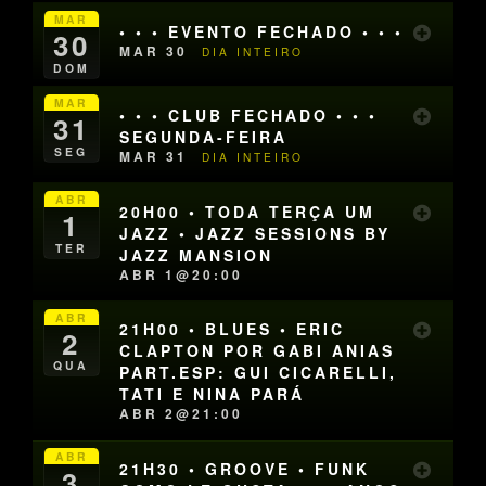
MAR
• • • EVENTO FECHADO • • •
30
MAR 30
DIA INTEIRO
DOM
MAR
• • • CLUB FECHADO • • •
31
SEGUNDA-FEIRA
SEG
MAR 31
DIA INTEIRO
ABR
20H00 • TODA TERÇA UM
1
JAZZ • JAZZ SESSIONS BY
TER
JAZZ MANSION
ABR 1@20:00
ABR
21H00 • BLUES • ERIC
2
CLAPTON POR GABI ANIAS
QUA
PART.ESP: GUI CICARELLI,
TATI E NINA PARÁ
ABR 2@21:00
ABR
21H30 • GROOVE • FUNK
3