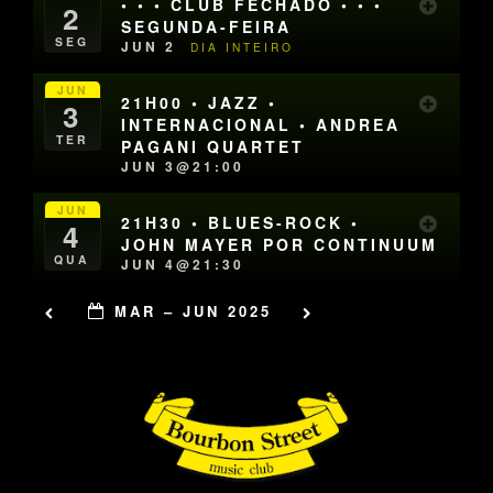
• • • CLUB FECHADO • • •
2
SEGUNDA-FEIRA
SEG
JUN 2
DIA INTEIRO
JUN
21H00 • JAZZ •
3
INTERNACIONAL • ANDREA
TER
PAGANI QUARTET
JUN 3@21:00
JUN
21H30 • BLUES-ROCK •
4
JOHN MAYER POR CONTINUUM
QUA
JUN 4@21:30
MAR – JUN 2025