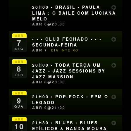
20H00 • BRASIL • PAULA
LIMA : O BAILE COM LUCIANA
MELO
ABR 6@20:00
ABR
• • • CLUB FECHADO • • •
7
SEGUNDA-FEIRA
SEG
ABR 7
DIA INTEIRO
ABR
20H00 • TODA TERÇA UM
8
JAZZ • JAZZ SESSIONS BY
TER
JAZZ MANSION
ABR 8@20:00
ABR
21H00 • POP-ROCK • RPM O
9
LEGADO
QUA
ABR 9@21:00
ABR
21H30 • BLUES • BLUES
10
ETÍLICOS & NANDA MOURA