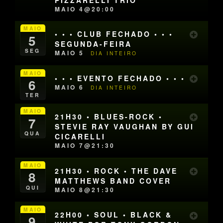
MAIO 4@20:00
MAIO
• • • CLUB FECHADO • • •
5
SEGUNDA-FEIRA
SEG
MAIO 5
DIA INTEIRO
MAIO
• • • EVENTO FECHADO • • •
6
MAIO 6
DIA INTEIRO
TER
MAIO
21H30 • BLUES-ROCK •
7
STEVIE RAY VAUGHAN BY GUI
QUA
CICARELLI
MAIO 7@21:30
MAIO
21H30 • ROCK • THE DAVE
8
MATTHEWS BAND COVER
QUI
MAIO 8@21:30
MAIO
22H00 • SOUL • BLACK &
9