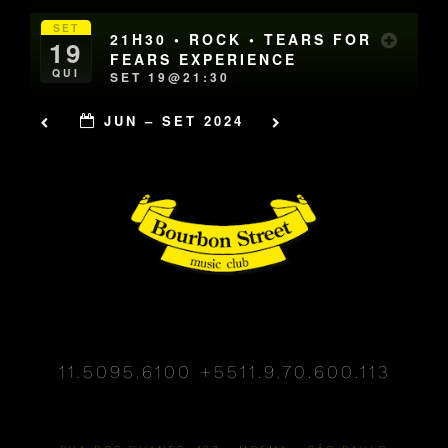
SET
21H30 • ROCK • TEARS FOR
19
FEARS EXPERIENCE
QUI
SET 19@21:30
JUN – SET 2024
11.5095.6100
+5511.9.70.600.113