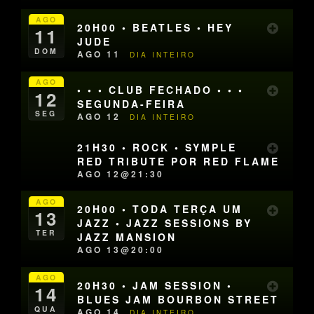
AGO
20H00 • BEATLES • HEY
11
JUDE
DOM
AGO 11
DIA INTEIRO
AGO
• • • CLUB FECHADO • • •
12
SEGUNDA-FEIRA
SEG
AGO 12
DIA INTEIRO
21H30 • ROCK • SYMPLE
RED TRIBUTE POR RED FLAME
AGO 12@21:30
AGO
20H00 • TODA TERÇA UM
13
JAZZ • JAZZ SESSIONS BY
TER
JAZZ MANSION
AGO 13@20:00
AGO
20H30 • JAM SESSION •
14
BLUES JAM BOURBON STREET
QUA
AGO 14
DIA INTEIRO