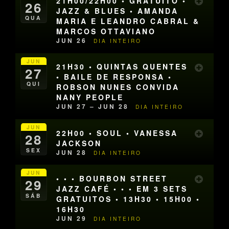
21H00/22H00 • GRATUITO •
26
JAZZ & BLUES • AMANDA
QUA
MARIA E LEANDRO CABRAL &
MARCOS OTTAVIANO
JUN 26
DIA INTEIRO
JUN
21H30 • QUINTAS QUENTES
27
• BAILE DE RESPONSA •
QUI
ROBSON NUNES CONVIDA
NANY PEOPLE
JUN 27 – JUN 28
DIA INTEIRO
JUN
22H00 • SOUL • VANESSA
28
JACKSON
SEX
JUN 28
DIA INTEIRO
JUN
• • • BOURBON STREET
29
JAZZ CAFÉ • • • EM 3 SETS
SÁB
GRATUITOS • 13H30 • 15H00 •
16H30
JUN 29
DIA INTEIRO