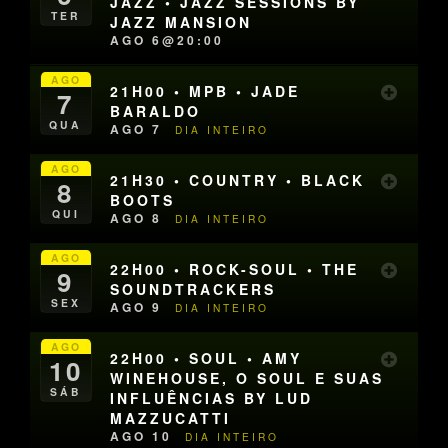
JAZZ • JAZZ SESSIONS BY
TER
JAZZ MANSION
AGO 6@20:00
AGO
21H00 • MPB • JADE
7
BARALDO
QUA
AGO 7
DIA INTEIRO
AGO
21H30 • COUNTRY • BLACK
8
BOOTS
QUI
AGO 8
DIA INTEIRO
AGO
22H00 • ROCK-SOUL • THE
9
SOUNDTRACKERS
SEX
AGO 9
DIA INTEIRO
AGO
22H00 • SOUL • AMY
10
WINEHOUSE, O SOUL E SUAS
SÁB
INFLUÊNCIAS BY LUD
MAZZUCATTI
AGO 10
DIA INTEIRO