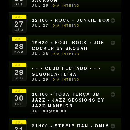
SEX
JUL 26
DIA INTEIRO
JUL
22H00 • ROCK • JUNKIE BOX
27
JUL 27
DIA INTEIRO
SÁB
JUL
19H30 • SOUL-ROCK • JOE
28
COCKER BY SKOBAH
DOM
JUL 28
DIA INTEIRO
JUL
• • • CLUB FECHADO • • •
29
SEGUNDA-FEIRA
SEG
JUL 29
DIA INTEIRO
JUL
20H00 • TODA TERÇA UM
30
JAZZ • JAZZ SESSIONS BY
TER
JAZZ MANSION
JUL 30@20:00
JUL
21H00 • STEELY DAN • ONLY
31