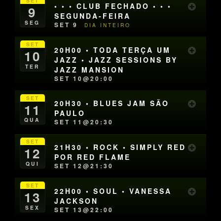
SET
• • • CLUB FECHADO • • •
9
SEGUNDA-FEIRA
SEG
SET 9
DIA INTEIRO
SET
20H00 • TODA TERÇA UM
10
JAZZ • JAZZ SESSIONS BY
TER
JAZZ MANSION
SET 10@20:00
SET
20H30 • BLUES JAM SÃO
11
PAULO
QUA
SET 11@20:30
SET
21H30 • ROCK • SIMPLY RED
12
POR RED FLAME
QUI
SET 12@21:30
SET
22H00 • SOUL • VANESSA
13
JACKSON
SEX
SET 13@22:00