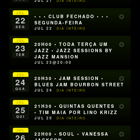
JUL 21
DIA INTEIRO
JUL
• • • CLUB FECHADO • • •
22
SEGUNDA-FEIRA
SEG
JUL 22
DIA INTEIRO
JUL
20H00 • TODA TERÇA UM
23
JAZZ • JAZZ SESSIONS BY
TER
JAZZ MANSION
JUL 23@20:00
JUL
20H30 • JAM SESSION •
24
BLUES JAM BOURBON STREET
QUA
JUL 24
DIA INTEIRO
JUL
21H30 • QUINTAS QUENTES
25
• TIM MAIA POR LINO KRIZZ
QUI
JUL 25
DIA INTEIRO
JUL
22H00 • SOUL • VANESSA
26
JACKSON