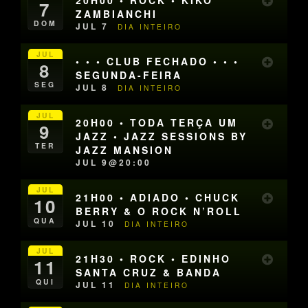
20H00 • ROCK • KIKO
7
ZAMBIANCHI
DOM
JUL 7
DIA INTEIRO
JUL
• • • CLUB FECHADO • • •
8
SEGUNDA-FEIRA
SEG
JUL 8
DIA INTEIRO
JUL
20H00 • TODA TERÇA UM
9
JAZZ • JAZZ SESSIONS BY
TER
JAZZ MANSION
JUL 9@20:00
JUL
21H00 • ADIADO • CHUCK
10
BERRY & O ROCK N’ROLL
QUA
JUL 10
DIA INTEIRO
JUL
21H30 • ROCK • EDINHO
11
SANTA CRUZ & BANDA
QUI
JUL 11
DIA INTEIRO