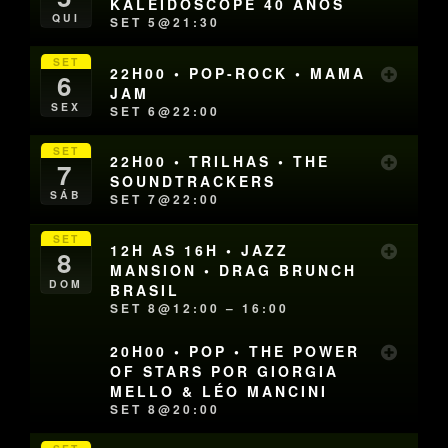
KALEIDOSCOPE 40 ANOS
QUI
SET 5@21:30
SET
22H00 • POP-ROCK • MAMA
6
JAM
SEX
SET 6@22:00
SET
22H00 • TRILHAS • THE
7
SOUNDTRACKERS
SÁB
SET 7@22:00
SET
12H AS 16H • JAZZ
8
MANSION • DRAG BRUNCH
DOM
BRASIL
SET 8@12:00 – 16:00
20H00 • POP • THE POWER
OF STARS POR GIORGIA
MELLO & LÉO MANCINI
SET 8@20:00