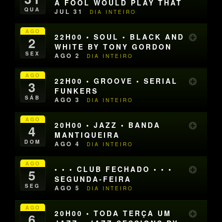
A FOOL WOULD PLAY THAT
QUA
JUL 31
DIA INTEIRO
AGO
22H00 • SOUL • BLACK AND
2
WHITE BY TONY GORDON
SEX
AGO 2
DIA INTEIRO
AGO
22H00 • GROOVE • SERIAL
3
FUNKERS
SÁB
AGO 3
DIA INTEIRO
AGO
20H00 • JAZZ • BANDA
4
MANTIQUEIRA
DOM
AGO 4
DIA INTEIRO
AGO
• • • CLUB FECHADO • • •
5
SEGUNDA-FEIRA
SEG
AGO 5
DIA INTEIRO
AGO
20H00 • TODA TERÇA UM
6