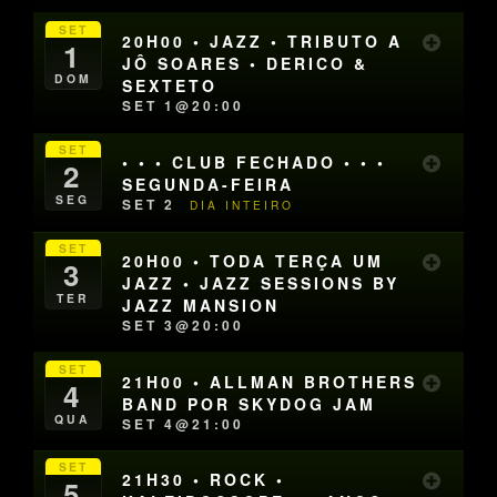
SET
20H00 • JAZZ • TRIBUTO A
1
JÔ SOARES • DERICO &
DOM
SEXTETO
SET 1@20:00
SET
• • • CLUB FECHADO • • •
2
SEGUNDA-FEIRA
SEG
SET 2
DIA INTEIRO
SET
20H00 • TODA TERÇA UM
3
JAZZ • JAZZ SESSIONS BY
TER
JAZZ MANSION
SET 3@20:00
SET
21H00 • ALLMAN BROTHERS
4
BAND POR SKYDOG JAM
QUA
SET 4@21:00
SET
21H30 • ROCK •
5