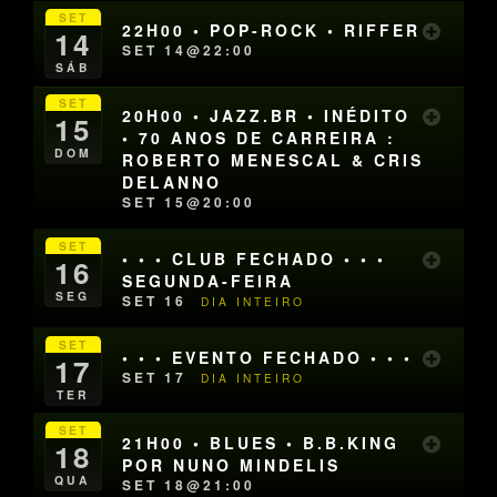
SET
22H00 • POP-ROCK • RIFFER
14
SET 14@22:00
SÁB
SET
20H00 • JAZZ.BR • INÉDITO
15
• 70 ANOS DE CARREIRA :
DOM
ROBERTO MENESCAL & CRIS
DELANNO
SET 15@20:00
SET
• • • CLUB FECHADO • • •
16
SEGUNDA-FEIRA
SEG
SET 16
DIA INTEIRO
SET
• • • EVENTO FECHADO • • •
17
SET 17
DIA INTEIRO
TER
SET
21H00 • BLUES • B.B.KING
18
POR NUNO MINDELIS
QUA
SET 18@21:00