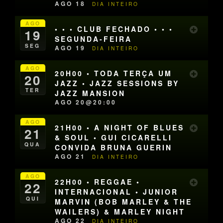
AGO 18
DIA INTEIRO
AGO
• • • CLUB FECHADO • • •
19
SEGUNDA-FEIRA
SEG
AGO 19
DIA INTEIRO
AGO
20H00 • TODA TERÇA UM
20
JAZZ • JAZZ SESSIONS BY
TER
JAZZ MANSION
AGO 20@20:00
AGO
21H00 • A NIGHT OF BLUES
21
& SOUL • GUI CICARELLI
QUA
CONVIDA BRUNA GUERIN
AGO 21
DIA INTEIRO
AGO
22H00 • REGGAE •
22
INTERNACIONAL • JUNIOR
QUI
MARVIN (BOB MARLEY & THE
WAILERS) & MARLEY NIGHT
AGO 22
DIA INTEIRO