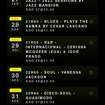
JAZZ • JAZZ SESSIONS BY
TER
JAZZ MANSION
AGO 27@20:00
AGO
21H00 • BLUES • PLAYS THE
28
SAMBA BY CESAR LASCANO
QUA
AGO 28@21:00
AGO
21H30 • R&B •
29
INTERNACIONAL • CERISSA
QUI
MCQUEEN (EUA) & IGOR
PRADO
AGO 29@21:30
AGO
22H00 • SOUL • VANESSA
30
JACKSON
SEX
AGO 30@22:00
AGO
22H00 • DISCO-SOUL •
31
QUASÍMODO
SÁB
AGO 31@22:00