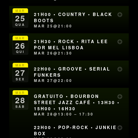
MAR
21H00 • COUNTRY • BLACK
25
BOOTS
QUA
MAR 25@21:00
MAR
21H30 • ROCK • RITA LEE
26
POR MEL LISBOA
QUI
MAR 26@21:30
MAR
22H00 • GROOVE • SERIAL
27
FUNKERS
SEX
MAR 27@22:00
MAR
GRATUITO • BOURBON
28
STREET JAZZ CAFÉ • 13H30 •
SÁB
15H00 • 16H30
MAR 28@13:00 – 17:30
22H00 • POP-ROCK • JUNKIE
BOX