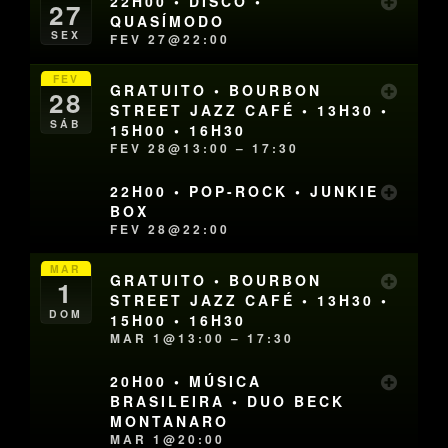
22H00 • DISCO •
27
QUASÍMODO
SEX
FEV 27@22:00
FEV
GRATUITO • BOURBON
28
STREET JAZZ CAFÉ • 13H30 •
SÁB
15H00 • 16H30
FEV 28@13:00 – 17:30
22H00 • POP-ROCK • JUNKIE
BOX
FEV 28@22:00
MAR
GRATUITO • BOURBON
1
STREET JAZZ CAFÉ • 13H30 •
DOM
15H00 • 16H30
MAR 1@13:00 – 17:30
20H00 • MÚSICA
BRASILEIRA • DUO BECK
MONTANARO
MAR 1@20:00