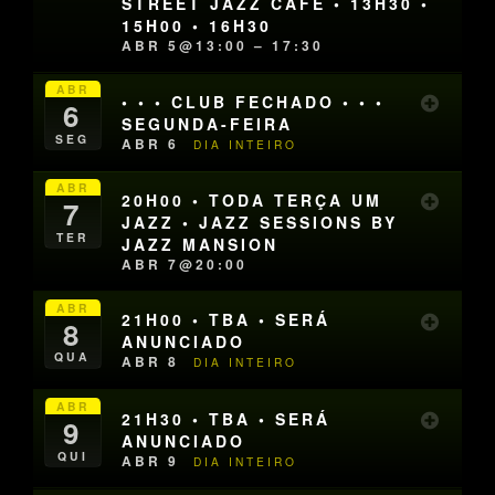
STREET JAZZ CAFÉ • 13H30 •
15H00 • 16H30
ABR 5@13:00 – 17:30
ABR
• • • CLUB FECHADO • • •
6
SEGUNDA-FEIRA
SEG
ABR 6
DIA INTEIRO
ABR
20H00 • TODA TERÇA UM
7
JAZZ • JAZZ SESSIONS BY
TER
JAZZ MANSION
ABR 7@20:00
ABR
21H00 • TBA • SERÁ
8
ANUNCIADO
QUA
ABR 8
DIA INTEIRO
ABR
21H30 • TBA • SERÁ
9
ANUNCIADO
QUI
ABR 9
DIA INTEIRO