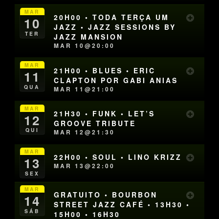
MAR
20H00 • TODA TERÇA UM
10
JAZZ • JAZZ SESSIONS BY
TER
JAZZ MANSION
MAR 10@20:00
MAR
21H00 • BLUES • ERIC
11
CLAPTON POR GABI ANIAS
QUA
MAR 11@21:00
MAR
21H30 • FUNK • LET’S
12
GROOVE TRIBUTE
QUI
MAR 12@21:30
MAR
22H00 • SOUL • LINO KRIZZ
13
MAR 13@22:00
SEX
MAR
GRATUITO • BOURBON
14
STREET JAZZ CAFÉ • 13H30 •
SÁB
15H00 • 16H30