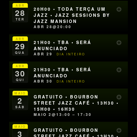
ABR
20H00 • TODA TERÇA UM
28
JAZZ • JAZZ SESSIONS BY
TER
JAZZ MANSION
ABR 28@20:00
ABR
21H00 • TBA • SERÁ
29
ANUNCIADO
QUA
ABR 29
DIA INTEIRO
ABR
21H30 • TBA • SERÁ
30
ANUNCIADO
QUI
ABR 30
DIA INTEIRO
MAIO
GRATUITO • BOURBON
2
STREET JAZZ CAFÉ • 13H30 •
SÁB
15H00 • 16H30
MAIO 2@13:00 – 17:30
MAIO
GRATUITO • BOURBON
3
STREET JAZZ CAFÉ • 13H30 •