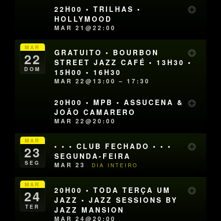
22H00 • TRILHAS •
HOLLYMOOD
MAR 21@22:00
MAR
GRATUITO • BOURBON
22
STREET JAZZ CAFÉ • 13H30 •
DOM
15H00 • 16H30
MAR 22@13:00 – 17:30
20H00 • MPB • ASSUCENA &
JOÃO CAMARERO
MAR 22@20:00
MAR
• • • CLUB FECHADO • • •
23
SEGUNDA-FEIRA
SEG
MAR 23
DIA INTEIRO
MAR
20H00 • TODA TERÇA UM
24
JAZZ • JAZZ SESSIONS BY
TER
JAZZ MANSION
MAR 24@20:00