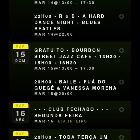
MAR 14@13:00 – 17:30
22H00 • R & B • A HARD
DANCE NIGHT : BLUES
BEATLES
MAR 14@22:00
MAR
GRATUITO • BOURBON
15
STREET JAZZ CAFÉ • 13H30 •
DOM
15H00 • 16H30
MAR 15@13:00 – 17:30
20H00 • BAILE • FUÁ DO
GUEGÊ & VANESSA MORENA
MAR 15@20:00
MAR
• • • CLUB FECHADO • • •
16
SEGUNDA-FEIRA
SEG
MAR 16
DIA INTEIRO
MAR
20H00 • TODA TERÇA UM