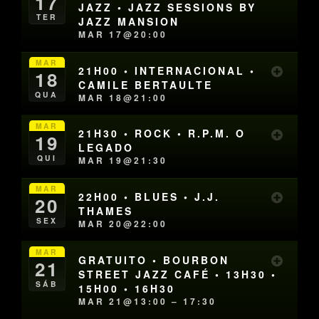
17
JAZZ • JAZZ SESSIONS BY
TER
JAZZ MANSION
MAR 17@20:00
MAR
21H00 • INTERNACIONAL •
18
CAMILE BERTAULTE
QUA
MAR 18@21:00
MAR
21H30 • ROCK • R.P.M. O
19
LEGADO
QUI
MAR 19@21:30
MAR
22H00 • BLUES • J.J.
20
THAMES
SEX
MAR 20@22:00
MAR
GRATUITO • BOURBON
21
STREET JAZZ CAFÉ • 13H30 •
SÁB
15H00 • 16H30
MAR 21@13:00 – 17:30