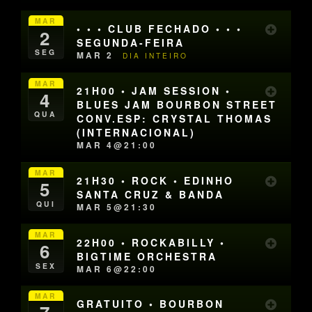
MAR
• • • CLUB FECHADO • • •
2
SEGUNDA-FEIRA
SEG
MAR 2
DIA INTEIRO
MAR
21H00 • JAM SESSION •
4
BLUES JAM BOURBON STREET
QUA
CONV.ESP: CRYSTAL THOMAS
(INTERNACIONAL)
MAR 4@21:00
MAR
21H30 • ROCK • EDINHO
5
SANTA CRUZ & BANDA
QUI
MAR 5@21:30
MAR
22H00 • ROCKABILLY •
6
BIGTIME ORCHESTRA
SEX
MAR 6@22:00
MAR
GRATUITO • BOURBON