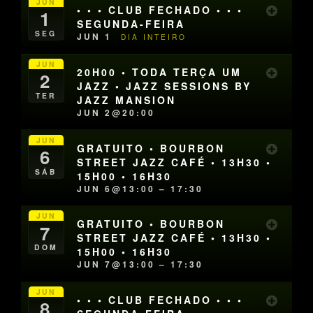
JUN
• • • CLUB FECHADO • • •
1
SEGUNDA-FEIRA
SEG
JUN 1
DIA INTEIRO
JUN
20H00 • TODA TERÇA UM
2
JAZZ • JAZZ SESSIONS BY
TER
JAZZ MANSION
JUN 2@20:00
JUN
GRATUITO • BOURBON
6
STREET JAZZ CAFÉ • 13H30 •
SÁB
15H00 • 16H30
JUN 6@13:00 – 17:30
JUN
GRATUITO • BOURBON
7
STREET JAZZ CAFÉ • 13H30 •
DOM
15H00 • 16H30
JUN 7@13:00 – 17:30
JUN
• • • CLUB FECHADO • • •
8