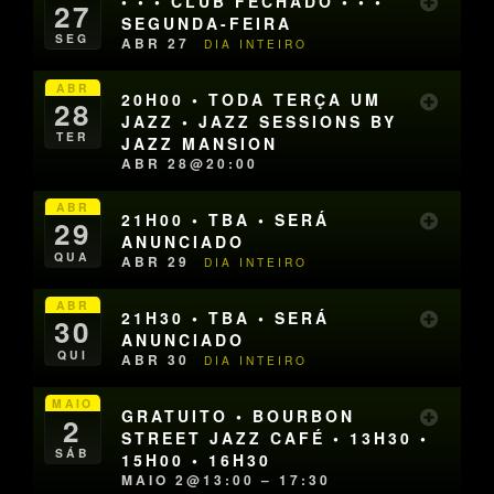
• • • CLUB FECHADO • • •
27
SEGUNDA-FEIRA
SEG
ABR 27
DIA INTEIRO
ABR
20H00 • TODA TERÇA UM
28
JAZZ • JAZZ SESSIONS BY
TER
JAZZ MANSION
ABR 28@20:00
ABR
21H00 • TBA • SERÁ
29
ANUNCIADO
QUA
ABR 29
DIA INTEIRO
ABR
21H30 • TBA • SERÁ
30
ANUNCIADO
QUI
ABR 30
DIA INTEIRO
MAIO
GRATUITO • BOURBON
2
STREET JAZZ CAFÉ • 13H30 •
SÁB
15H00 • 16H30
MAIO 2@13:00 – 17:30