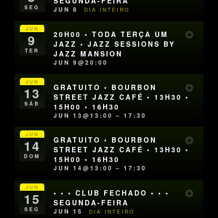
SEGUNDA-FEIRA
SEG
JUN 8
DIA INTEIRO
JUN
20H00 • TODA TERÇA UM
9
JAZZ • JAZZ SESSIONS BY
TER
JAZZ MANSION
JUN 9@20:00
JUN
GRATUITO • BOURBON
13
STREET JAZZ CAFÉ • 13H30 •
SÁB
15H00 • 16H30
JUN 13@13:00 – 17:30
JUN
GRATUITO • BOURBON
14
STREET JAZZ CAFÉ • 13H30 •
DOM
15H00 • 16H30
JUN 14@13:00 – 17:30
JUN
• • • CLUB FECHADO • • •
15
SEGUNDA-FEIRA
SEG
JUN 15
DIA INTEIRO