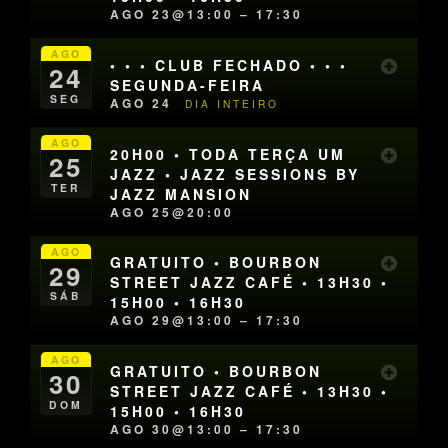
AGO 23@13:00 – 17:30
AGO
• • • CLUB FECHADO • • •
24
SEGUNDA-FEIRA
SEG
AGO 24
DIA INTEIRO
AGO
20H00 • TODA TERÇA UM
25
JAZZ • JAZZ SESSIONS BY
TER
JAZZ MANSION
AGO 25@20:00
AGO
GRATUITO • BOURBON
29
STREET JAZZ CAFÉ • 13H30 •
SÁB
15H00 • 16H30
AGO 29@13:00 – 17:30
AGO
GRATUITO • BOURBON
30
STREET JAZZ CAFÉ • 13H30 •
DOM
15H00 • 16H30
AGO 30@13:00 – 17:30