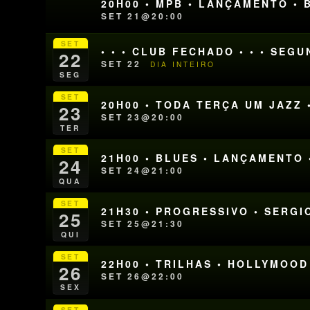
20H00 • MPB • LANÇAMENTO • 
SET 21@20:00
SET
• • • CLUB FECHADO • • • SEG
22
SET 22
DIA INTEIRO
SEG
SET
20H00 • TODA TERÇA UM JAZZ 
23
SET 23@20:00
TER
SET
21H00 • BLUES • LANÇAMENTO •
24
SET 24@21:00
QUA
SET
21H30 • PROGRESSIVO • SERGIO
25
SET 25@21:30
QUI
SET
22H00 • TRILHAS • HOLLYMOOD
26
SET 26@22:00
SEX
SET