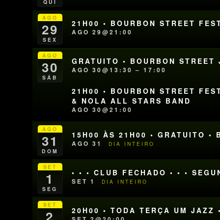
QUI
AGO
21H00 • BOURBON STREET FEST
29
AGO 29@21:00
SEX
AGO
GRATUITO • BOURBON STREET J
30
AGO 30@13:30 – 17:00
SÁB
21H00 • BOURBON STREET FEST
& NOLA ALL STARS BAND
AGO 30@21:00
AGO
15H00 ÀS 21H00 • GRATUITO •
31
AGO 31
DIA INTEIRO
DOM
SET
• • • CLUB FECHADO • • • SEG
1
SET 1
DIA INTEIRO
SEG
SET
20H00 • TODA TERÇA UM JAZZ 
2
SET 2@20:00