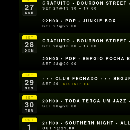
GRATUITO • BOURBON STREET J
27
SET 27@13:30 – 17:00
SÁB
22H00 • POP • JUNKIE BOX
SET 27@22:00
SET
GRATUITO • BOURBON STREET J
28
SET 28@13:30 – 17:00
DOM
20H00 • POP • SERGIO ROCHA
SET 28@20:00
SET
• • • CLUB FECHADO • • • SEG
29
SET 29
DIA INTEIRO
SEG
SET
20H00 • TODA TERÇA UM JAZZ 
30
SET 30@20:00
TER
OUT
21H00 • SOUTHERN NIGHT • A
1
OUT 1@21:00