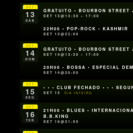
SET
GRATUITO • BOURBON STREET J
13
SET 13@13:30 – 17:00
SÁB
22H00 • POP-ROCK • KASHMIR
SET 13@22:00
SET
GRATUITO • BOURBON STREET J
14
SET 14@13:30 – 17:00
DOM
20H00 • BOSSA • ESPECIAL D
SET 14@20:00
SET
• • • CLUB FECHADO • • • SEG
15
SET 15
DIA INTEIRO
SEG
SET
21H00 • BLUES • INTERNACION
16
B.B.KING
TER
SET 16@21:00