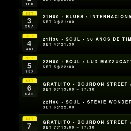
TER
SET
21H00 • BLUES • INTERNACION
3
SET 3@21:00
QUA
SET
21H30 • SOUL • 50 ANOS DE T
4
SET 4@21:30
QUI
SET
22H00 • SOUL • LUD MAZZUCAT
5
SET 5@22:00
SEX
SET
GRATUITO • BOURBON STREET J
6
SET 6@13:00 – 17:30
SÁB
22H00 • SOUL • STEVIE WONDE
SET 6@22:00
SET
GRATUITO • BOURBON STREET J
7
SET 7@13:00 – 17:30