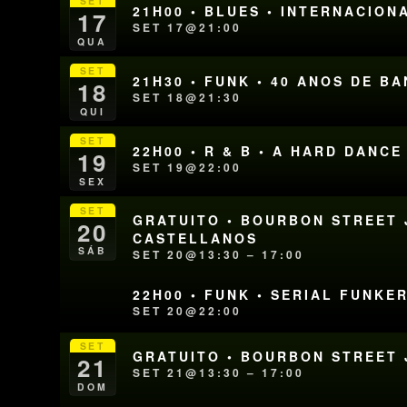
SET
21H00 • BLUES • INTERNACION
17
SET 17@21:00
QUA
SET
21H30 • FUNK • 40 ANOS DE B
18
SET 18@21:30
QUI
SET
22H00 • R & B • A HARD DANC
19
SET 19@22:00
SEX
SET
GRATUITO • BOURBON STREET J
20
CASTELLANOS
SÁB
SET 20@13:30 – 17:00
22H00 • FUNK • SERIAL FUNKE
SET 20@22:00
SET
GRATUITO • BOURBON STREET J
21
SET 21@13:30 – 17:00
DOM