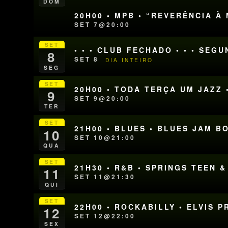
DOM
20H00 • MPB • “REVERÊNCIA 
SET 7@20:00
SET
• • • CLUB FECHADO • • • SEG
8
SET 8
DIA INTEIRO
SEG
SET
20H00 • TODA TERÇA UM JAZZ 
9
SET 9@20:00
TER
SET
21H00 • BLUES • BLUES JAM 
10
SET 10@21:00
QUA
SET
21H30 • R&B • SPRINGS TEEN
11
SET 11@21:30
QUI
SET
22H00 • ROCKABILLY • ELVIS 
12
SET 12@22:00
SEX