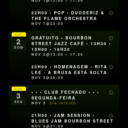
NOV 1@13:00 – 17:30
22H00 • POP • DUODERIZ &
THE FLAME ORCHESTRA
NOV 1@22:00
NOV
GRATUITO • BOURBON
2
STREET JAZZ CAFÉ • 13H30 •
DOM
15H00 • 16H30
NOV 2@13:00 – 17:30
20H00 • HOMENAGEM • RITA
LEE : A BRUXA ESTÁ SOLTA
NOV 2@20:00
NOV
• • • CLUB FECHADO • • •
3
SEGUNDA-FEIRA
SEG
NOV 3
DIA INTEIRO
21H00 • JAM SESSION •
BLUES JAM BOURBON STREET
NOV 3@21:00