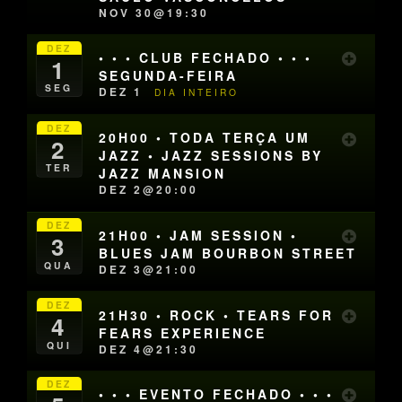
NOV 30@19:30
DEZ
• • • CLUB FECHADO • • •
1
SEGUNDA-FEIRA
SEG
DEZ 1
DIA INTEIRO
DEZ
20H00 • TODA TERÇA UM
2
JAZZ • JAZZ SESSIONS BY
TER
JAZZ MANSION
DEZ 2@20:00
DEZ
21H00 • JAM SESSION •
3
BLUES JAM BOURBON STREET
QUA
DEZ 3@21:00
DEZ
21H30 • ROCK • TEARS FOR
4
FEARS EXPERIENCE
QUI
DEZ 4@21:30
DEZ
• • • EVENTO FECHADO • • •