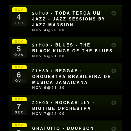
NOV
20H00 • TODA TERÇA UM
4
JAZZ • JAZZ SESSIONS BY
TER
JAZZ MANSION
NOV 4@20:00
NOV
21H00 • BLUES • THE
5
BLACK KINGS OF THE BLUES
QUA
NOV 5@21:30
NOV
21H30 • REGGAE •
6
ORQUESTRA BRASILEIRA DE
QUI
MÚSICA JAMAICANA
NOV 6@21:30
NOV
22H00 • ROCKABILLY •
7
BIGTIME ORCHESTRA
SEX
NOV 7@22:00
NOV
GRATUITO • BOURBON