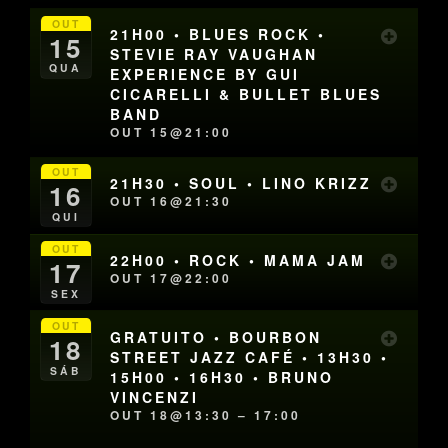
OUT
21H00 • BLUES ROCK •
15
STEVIE RAY VAUGHAN
QUA
EXPERIENCE BY GUI
CICARELLI & BULLET BLUES
BAND
OUT 15@21:00
OUT
21H30 • SOUL • LINO KRIZZ
16
OUT 16@21:30
QUI
OUT
22H00 • ROCK • MAMA JAM
17
OUT 17@22:00
SEX
OUT
GRATUITO • BOURBON
18
STREET JAZZ CAFÉ • 13H30 •
SÁB
15H00 • 16H30 • BRUNO
VINCENZI
OUT 18@13:30 – 17:00