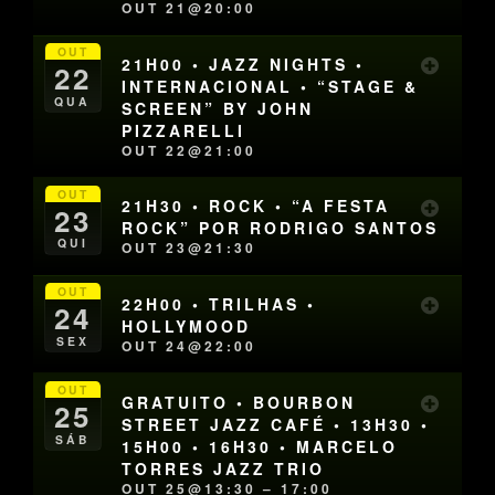
OUT 21@20:00
OUT
21H00 • JAZZ NIGHTS •
22
INTERNACIONAL • “STAGE &
QUA
SCREEN” BY JOHN
PIZZARELLI
OUT 22@21:00
OUT
21H30 • ROCK • “A FESTA
23
ROCK” POR RODRIGO SANTOS
QUI
OUT 23@21:30
OUT
22H00 • TRILHAS •
24
HOLLYMOOD
SEX
OUT 24@22:00
OUT
GRATUITO • BOURBON
25
STREET JAZZ CAFÉ • 13H30 •
SÁB
15H00 • 16H30 • MARCELO
TORRES JAZZ TRIO
OUT 25@13:30 – 17:00