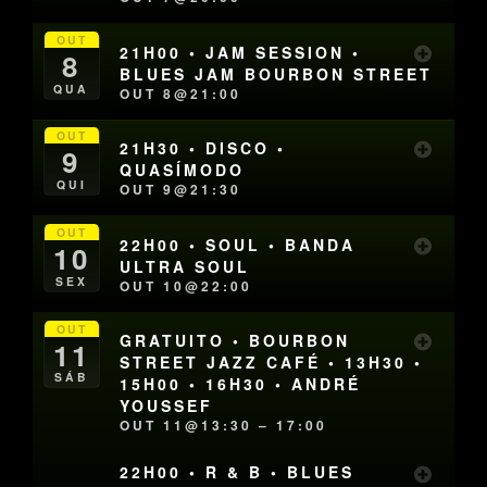
OUT
21H00 • JAM SESSION •
8
BLUES JAM BOURBON STREET
QUA
OUT 8@21:00
OUT
21H30 • DISCO •
9
QUASÍMODO
QUI
OUT 9@21:30
OUT
22H00 • SOUL • BANDA
10
ULTRA SOUL
SEX
OUT 10@22:00
OUT
GRATUITO • BOURBON
11
STREET JAZZ CAFÉ • 13H30 •
SÁB
15H00 • 16H30 • ANDRÉ
YOUSSEF
OUT 11@13:30 – 17:00
22H00 • R & B • BLUES