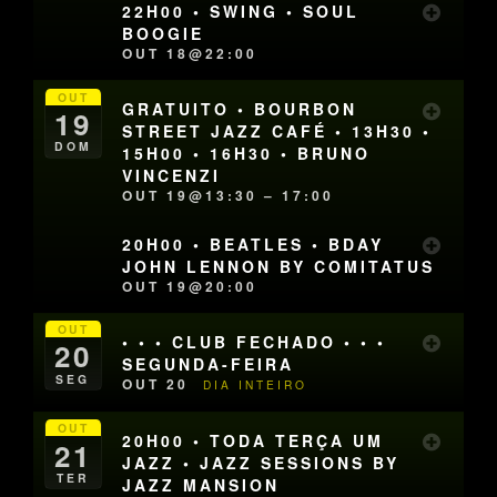
22H00 • SWING • SOUL
BOOGIE
OUT 18@22:00
OUT
GRATUITO • BOURBON
19
STREET JAZZ CAFÉ • 13H30 •
DOM
15H00 • 16H30 • BRUNO
VINCENZI
OUT 19@13:30 – 17:00
20H00 • BEATLES • BDAY
JOHN LENNON BY COMITATUS
OUT 19@20:00
OUT
• • • CLUB FECHADO • • •
20
SEGUNDA-FEIRA
SEG
OUT 20
DIA INTEIRO
OUT
20H00 • TODA TERÇA UM
21
JAZZ • JAZZ SESSIONS BY
TER
JAZZ MANSION