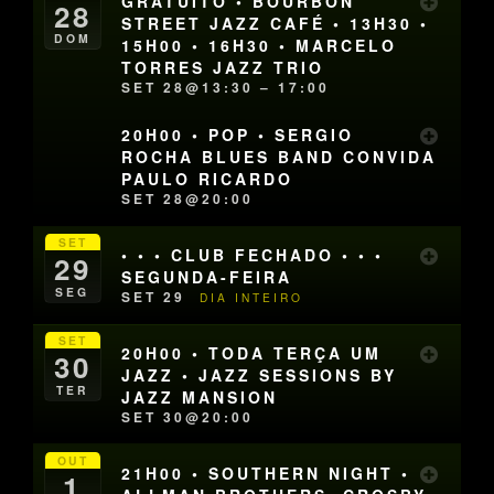
GRATUITO • BOURBON
28
STREET JAZZ CAFÉ • 13H30 •
DOM
15H00 • 16H30 • MARCELO
TORRES JAZZ TRIO
SET 28@13:30 – 17:00
20H00 • POP • SERGIO
ROCHA BLUES BAND CONVIDA
PAULO RICARDO
SET 28@20:00
SET
• • • CLUB FECHADO • • •
29
SEGUNDA-FEIRA
SEG
SET 29
DIA INTEIRO
SET
20H00 • TODA TERÇA UM
30
JAZZ • JAZZ SESSIONS BY
TER
JAZZ MANSION
SET 30@20:00
OUT
21H00 • SOUTHERN NIGHT •
1