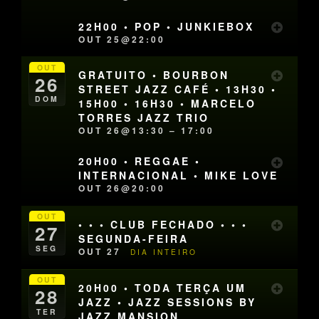
22H00 • POP • JUNKIEBOX
OUT 25@22:00
OUT
GRATUITO • BOURBON
26
STREET JAZZ CAFÉ • 13H30 •
DOM
15H00 • 16H30 • MARCELO
TORRES JAZZ TRIO
OUT 26@13:30 – 17:00
20H00 • REGGAE •
INTERNACIONAL • MIKE LOVE
OUT 26@20:00
OUT
• • • CLUB FECHADO • • •
27
SEGUNDA-FEIRA
SEG
OUT 27
DIA INTEIRO
OUT
20H00 • TODA TERÇA UM
28
JAZZ • JAZZ SESSIONS BY
TER
JAZZ MANSION