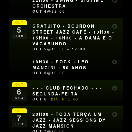
ORCHESTRA
OUT 4@22:00
OUT
GRATUITO • BOURBON
5
STREET JAZZ CAFÉ • 13H30 •
DOM
15H00 • 16H30 • A DAMA E O
VAGABUNDO
OUT 5@13:30 – 17:00
18H30 • ROCK • LEO
MANCINI • 50 ANOS
OUT 5@19:30
OUT
• • • CLUB FECHADO • • •
6
SEGUNDA-FEIRA
SEG
OUT 6
DIA INTEIRO
OUT
20H00 • TODA TERÇA UM
7
JAZZ • JAZZ SESSIONS BY
TER
JAZZ MANSION
OUT 7@20:00