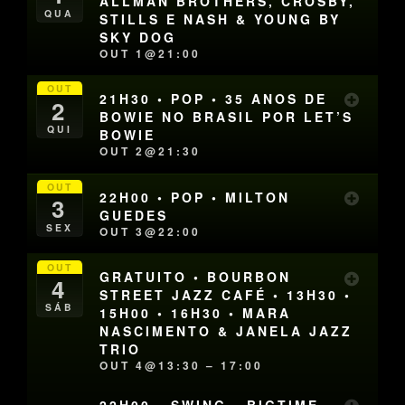
ALLMAN BROTHERS, CROSBY,
QUA
STILLS E NASH & YOUNG BY
SKY DOG
OUT 1@21:00
OUT
21H30 • POP • 35 ANOS DE
2
BOWIE NO BRASIL POR LET’S
QUI
BOWIE
OUT 2@21:30
OUT
22H00 • POP • MILTON
3
GUEDES
SEX
OUT 3@22:00
OUT
GRATUITO • BOURBON
4
STREET JAZZ CAFÉ • 13H30 •
SÁB
15H00 • 16H30 • MARA
NASCIMENTO & JANELA JAZZ
TRIO
OUT 4@13:30 – 17:00
22H00 • SWING • BIGTIME