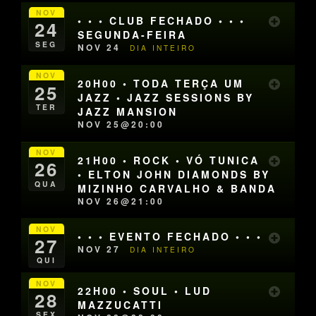
NOV
• • • CLUB FECHADO • • •
24
SEGUNDA-FEIRA
SEG
NOV 24
DIA INTEIRO
NOV
20H00 • TODA TERÇA UM
25
JAZZ • JAZZ SESSIONS BY
TER
JAZZ MANSION
NOV 25@20:00
NOV
21H00 • ROCK • VÓ TUNICA
26
• ELTON JOHN DIAMONDS BY
QUA
MIZINHO CARVALHO & BANDA
NOV 26@21:00
NOV
• • • EVENTO FECHADO • • •
27
NOV 27
DIA INTEIRO
QUI
NOV
22H00 • SOUL • LUD
28
MAZZUCATTI
SEX