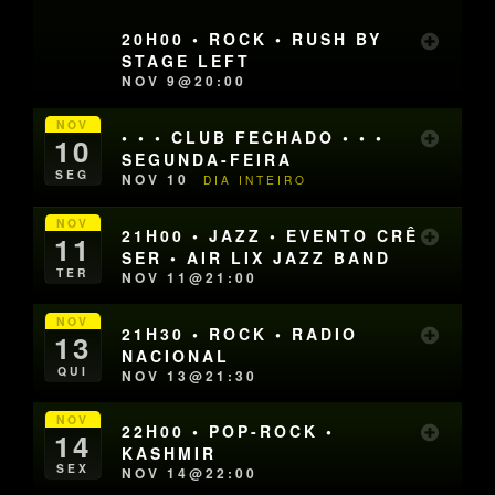
20H00 • ROCK • RUSH BY
STAGE LEFT
NOV 9@20:00
NOV
• • • CLUB FECHADO • • •
10
SEGUNDA-FEIRA
SEG
NOV 10
DIA INTEIRO
NOV
21H00 • JAZZ • EVENTO CRÊ
11
SER • AIR LIX JAZZ BAND
TER
NOV 11@21:00
NOV
21H30 • ROCK • RADIO
13
NACIONAL
QUI
NOV 13@21:30
NOV
22H00 • POP-ROCK •
14
KASHMIR
SEX
NOV 14@22:00