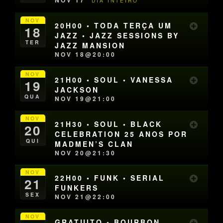
NOV 17
DIA INTEIRO
NOV
20H00 • TODA TERÇA UM
18
JAZZ • JAZZ SESSIONS BY
TER
JAZZ MANSION
NOV 18@20:00
NOV
21H00 • SOUL • VANESSA
19
JACKSON
QUA
NOV 19@21:00
NOV
21H30 • SOUL • BLACK
20
CELEBRATION 25 ANOS POR
QUI
MADMEN’S CLAN
NOV 20@21:30
NOV
22H00 • FUNK • SERIAL
21
FUNKERS
SEX
NOV 21@22:00
NOV
GRATUITO • BOURBON