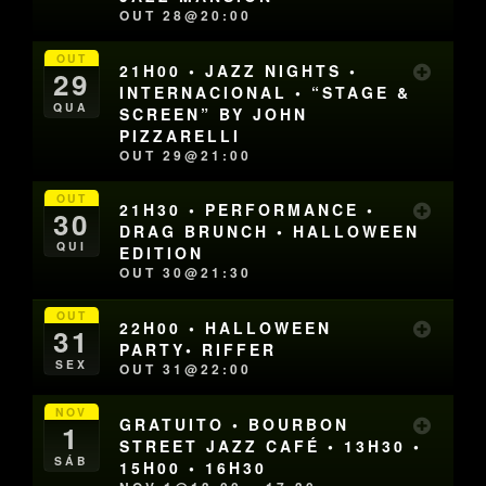
OUT 28@20:00
OUT
21H00 • JAZZ NIGHTS •
29
INTERNACIONAL • “STAGE &
QUA
SCREEN” BY JOHN
PIZZARELLI
OUT 29@21:00
OUT
21H30 • PERFORMANCE •
30
DRAG BRUNCH • HALLOWEEN
QUI
EDITION
OUT 30@21:30
OUT
22H00 • HALLOWEEN
31
PARTY• RIFFER
SEX
OUT 31@22:00
NOV
GRATUITO • BOURBON
1
STREET JAZZ CAFÉ • 13H30 •
SÁB
15H00 • 16H30