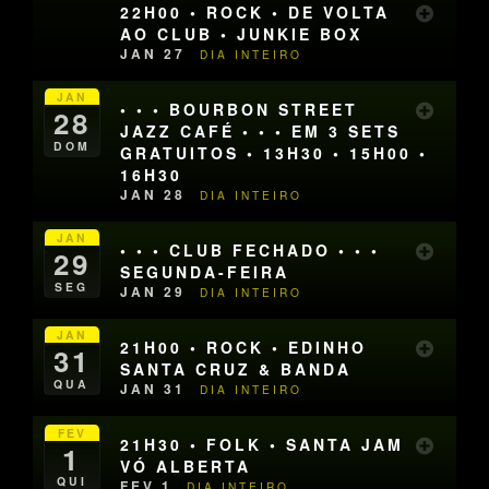
22H00 • ROCK • DE VOLTA
AO CLUB • JUNKIE BOX
JAN 27
DIA INTEIRO
JAN
• • • BOURBON STREET
28
JAZZ CAFÉ • • • EM 3 SETS
DOM
GRATUITOS • 13H30 • 15H00 •
16H30
JAN 28
DIA INTEIRO
JAN
• • • CLUB FECHADO • • •
29
SEGUNDA-FEIRA
SEG
JAN 29
DIA INTEIRO
JAN
21H00 • ROCK • EDINHO
31
SANTA CRUZ & BANDA
QUA
JAN 31
DIA INTEIRO
FEV
21H30 • FOLK • SANTA JAM
1
VÓ ALBERTA
QUI
FEV 1
DIA INTEIRO