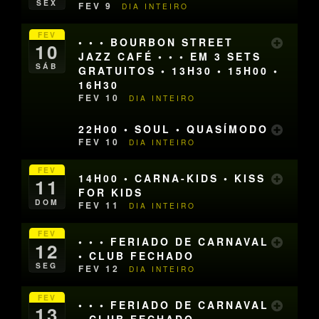
SEX
FEV 9
DIA INTEIRO
FEV
• • • BOURBON STREET
10
JAZZ CAFÉ • • • EM 3 SETS
SÁB
GRATUITOS • 13H30 • 15H00 •
16H30
FEV 10
DIA INTEIRO
22H00 • SOUL • QUASÍMODO
FEV 10
DIA INTEIRO
FEV
14H00 • CARNA-KIDS • KISS
11
FOR KIDS
DOM
FEV 11
DIA INTEIRO
FEV
• • • FERIADO DE CARNAVAL
12
• CLUB FECHADO
SEG
FEV 12
DIA INTEIRO
FEV
• • • FERIADO DE CARNAVAL
13