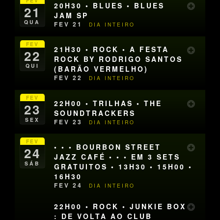
FEV
20H30 • BLUES • BLUES
21
JAM SP
QUA
FEV 21
DIA INTEIRO
FEV
21H30 • ROCK • A FESTA
22
ROCK BY RODRIGO SANTOS
QUI
(BARÃO VERMELHO)
FEV 22
DIA INTEIRO
FEV
22H00 • TRILHAS • THE
23
SOUNDTRACKERS
SEX
FEV 23
DIA INTEIRO
FEV
• • • BOURBON STREET
24
JAZZ CAFÉ • • • EM 3 SETS
SÁB
GRATUITOS • 13H30 • 15H00 •
16H30
FEV 24
DIA INTEIRO
22H00 • ROCK • JUNKIE BOX
: DE VOLTA AO CLUB