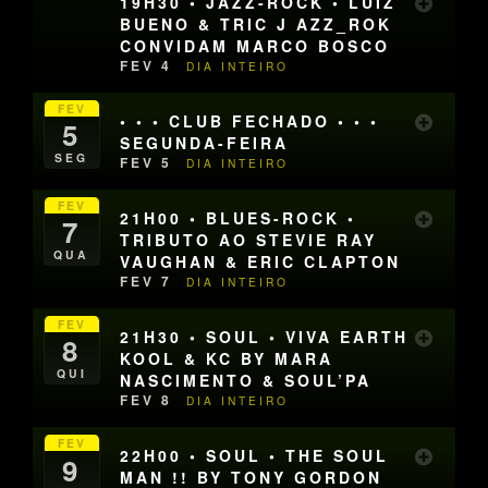
19H30 • JAZZ-ROCK • LUIZ
BUENO & TRIC J AZZ_ROK
CONVIDAM MARCO BOSCO
FEV 4
DIA INTEIRO
FEV
• • • CLUB FECHADO • • •
5
SEGUNDA-FEIRA
SEG
FEV 5
DIA INTEIRO
FEV
21H00 • BLUES-ROCK •
7
TRIBUTO AO STEVIE RAY
QUA
VAUGHAN & ERIC CLAPTON
FEV 7
DIA INTEIRO
FEV
21H30 • SOUL • VIVA EARTH
8
KOOL & KC BY MARA
QUI
NASCIMENTO & SOUL’PA
FEV 8
DIA INTEIRO
FEV
22H00 • SOUL • THE SOUL
9
MAN !! BY TONY GORDON