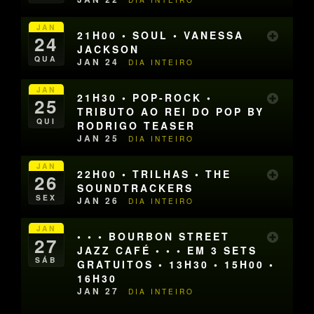
JAN
21H00 • SOUL • VANESSA
24
JACKSON
QUA
JAN 24
DIA INTEIRO
JAN
21H30 • POP-ROCK •
25
TRIBUTO AO REI DO POP BY
QUI
RODRIGO TEASER
JAN 25
DIA INTEIRO
JAN
22H00 • TRILHAS • THE
26
SOUNDTRACKERS
SEX
JAN 26
DIA INTEIRO
JAN
• • • BOURBON STREET
27
JAZZ CAFÉ • • • EM 3 SETS
SÁB
GRATUITOS • 13H30 • 15H00 •
16H30
JAN 27
DIA INTEIRO