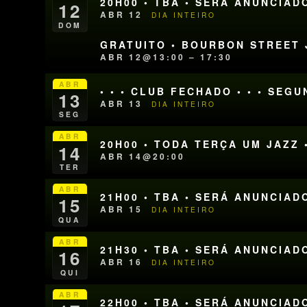
20H00 • TBA • SERÁ ANUNCIAD
12
ABR 12
DIA INTEIRO
DOM
GRATUITO • BOURBON STREET J
ABR 12@13:00 – 17:30
ABR
• • • CLUB FECHADO • • • SEG
13
ABR 13
DIA INTEIRO
SEG
ABR
20H00 • TODA TERÇA UM JAZZ 
14
ABR 14@20:00
TER
ABR
21H00 • TBA • SERÁ ANUNCIAD
15
ABR 15
DIA INTEIRO
QUA
ABR
21H30 • TBA • SERÁ ANUNCIAD
16
ABR 16
DIA INTEIRO
QUI
ABR
22H00 • TBA • SERÁ ANUNCIAD