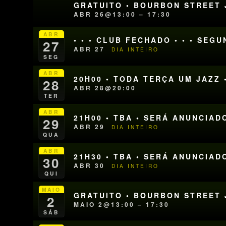
GRATUITO • BOURBON STREET J
ABR 26@13:00 – 17:30
ABR
• • • CLUB FECHADO • • • SEG
27
ABR 27
DIA INTEIRO
SEG
ABR
20H00 • TODA TERÇA UM JAZZ 
28
ABR 28@20:00
TER
ABR
21H00 • TBA • SERÁ ANUNCIAD
29
ABR 29
DIA INTEIRO
QUA
ABR
21H30 • TBA • SERÁ ANUNCIAD
30
ABR 30
DIA INTEIRO
QUI
MAIO
GRATUITO • BOURBON STREET J
2
MAIO 2@13:00 – 17:30
SÁB