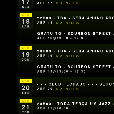
17
ABR 17
DIA INTEIRO
SEX
ABR
22H00 • TBA • SERÁ ANUNCIAD
18
ABR 18
DIA INTEIRO
SÁB
GRATUITO • BOURBON STREET J
ABR 18@13:00 – 17:30
ABR
20H00 • TBA • SERÁ ANUNCIAD
19
ABR 19
DIA INTEIRO
DOM
GRATUITO • BOURBON STREET J
ABR 19@13:00 – 17:30
ABR
• • • CLUB FECHADO • • • SEG
20
ABR 20
DIA INTEIRO
SEG
ABR
20H00 • TODA TERÇA UM JAZZ 
21
ABR 21@20:00
TER