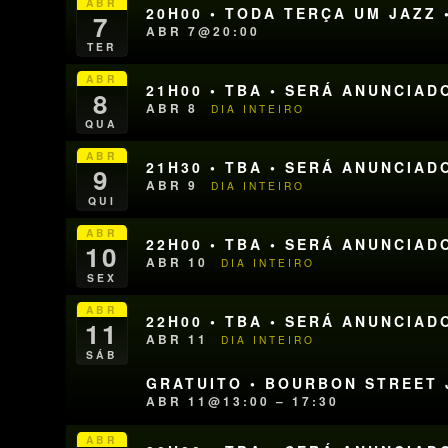
ABR
20H00 • TODA TERÇA UM JAZZ 
7
ABR 7@20:00
TER
ABR
21H00 • TBA • SERÁ ANUNCIAD
8
ABR 8
DIA INTEIRO
QUA
ABR
21H30 • TBA • SERÁ ANUNCIAD
9
ABR 9
DIA INTEIRO
QUI
ABR
22H00 • TBA • SERÁ ANUNCIAD
10
ABR 10
DIA INTEIRO
SEX
ABR
22H00 • TBA • SERÁ ANUNCIAD
11
ABR 11
DIA INTEIRO
SÁB
GRATUITO • BOURBON STREET J
ABR 11@13:00 – 17:30
ABR