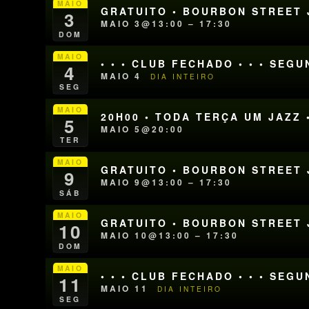
MAIO
GRATUITO • BOURBON STREET J
3
MAIO 3@13:00 – 17:30
DOM
MAIO
• • • CLUB FECHADO • • • SEG
4
MAIO 4
DIA INTEIRO
SEG
MAIO
20H00 • TODA TERÇA UM JAZZ 
5
MAIO 5@20:00
TER
MAIO
GRATUITO • BOURBON STREET J
9
MAIO 9@13:00 – 17:30
SÁB
MAIO
GRATUITO • BOURBON STREET J
10
MAIO 10@13:00 – 17:30
DOM
MAIO
• • • CLUB FECHADO • • • SEG
11
MAIO 11
DIA INTEIRO
SEG