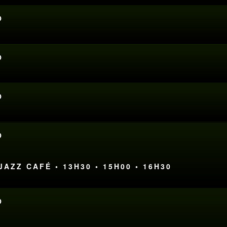
O
O
O
O
AZZ CAFÉ • 13H30 • 15H00 • 16H30
O