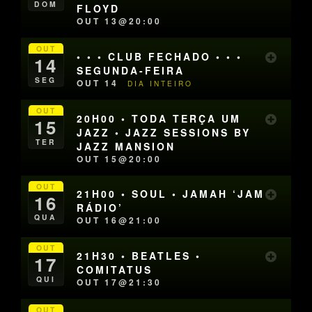
DOM
FLOYD
OUT 13@20:00
OUT
• • • CLUB FECHADO • • •
14
SEGUNDA-FEIRA
SEG
OUT 14
DIA INTEIRO
OUT
20H00 • TODA TERÇA UM
15
JAZZ • JAZZ SESSIONS BY
TER
JAZZ MANSION
OUT 15@20:00
OUT
21H00 • SOUL • JAMAH ‘JAM
16
RÁDIO’
QUA
OUT 16@21:00
OUT
21H30 • BEATLES •
17
COMITATUS
QUI
OUT 17@21:30
OUT