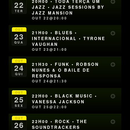
20H00 • TODA TERÇA UM
22
JAZZ • JAZZ SESSIONS BY
TER
JAZZ MANSION
OUT 22@20:00
OUT
21H00 • BLUES •
23
INTERNACIONAL • TYRONE
QUA
VAUGHAN
OUT 23@21:00
OUT
21H30 • FUNK • ROBSON
24
NUNES & O BAILE DE
QUI
RESPONSA
OUT 24@21:30
OUT
22H00 • BLACK MUSIC •
25
VANESSA JACKSON
SEX
OUT 25@22:00
OUT
22H00 • ROCK • THE
26
SOUNDTRACKERS