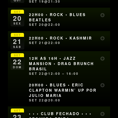
QUI
SET 19@21:30
SET
22H00 • ROCK • BLUES
20
BEATLES
SEX
SET 20@22:00
SET
22H00 • ROCK • KASHMIR
21
SET 21@22:00
SÁB
SET
12H AS 16H • JAZZ
22
MANSION • DRAG BRUNCH
DOM
BRASIL
SET 22@12:00 – 16:00
20H00 • BLUES • ERIC
CLAPTON WARMIN’ UP POR
JULIO MARIA
SET 22@20:00
SET
• • • CLUB FECHADO • • •
23