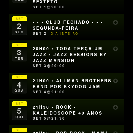
SEXTETO
SET 1@20:00
SET
• • • CLUB FECHADO • • •
2
SEGUNDA-FEIRA
SEG
SET 2
DIA INTEIRO
SET
20H00 • TODA TERÇA UM
3
JAZZ • JAZZ SESSIONS BY
TER
JAZZ MANSION
SET 3@20:00
SET
21H00 • ALLMAN BROTHERS
4
BAND POR SKYDOG JAM
QUA
SET 4@21:00
SET
21H30 • ROCK •
5
KALEIDOSCOPE 40 ANOS
QUI
SET 5@21:30
SET