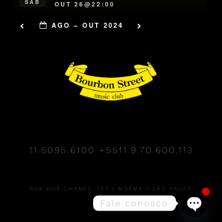
SÁB
OUT 26@22:00
AGO – OUT 2024
11.5095.6100
+5511.9.70.600.113
RUA DOS CHANÉS, 127 • MOEMA • SÃO PAULO
1
Fale conosco
Open