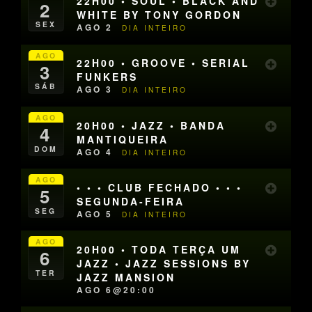
22H00 • SOUL • BLACK AND
2
WHITE BY TONY GORDON
SEX
AGO 2
DIA INTEIRO
AGO
22H00 • GROOVE • SERIAL
3
FUNKERS
SÁB
AGO 3
DIA INTEIRO
AGO
20H00 • JAZZ • BANDA
4
MANTIQUEIRA
DOM
AGO 4
DIA INTEIRO
AGO
• • • CLUB FECHADO • • •
5
SEGUNDA-FEIRA
SEG
AGO 5
DIA INTEIRO
AGO
20H00 • TODA TERÇA UM
6
JAZZ • JAZZ SESSIONS BY
TER
JAZZ MANSION
AGO 6@20:00