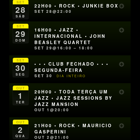
SET
22H00 • ROCK • JUNKIE BOX
28
SET 28@22:00
SÁB
SET
16H00 • JAZZ •
29
INTERNACIONAL • JOHN
DOM
BEASLEY QUARTET
SET 29@16:00 – 18:00
SET
• • • CLUB FECHADO • • •
30
SEGUNDA-FEIRA
SEG
SET 30
DIA INTEIRO
OUT
20H00 • TODA TERÇA UM
1
JAZZ • JAZZ SESSIONS BY
TER
JAZZ MANSION
OUT 1@20:00
OUT
21H00 • ROCK • MAURICIO
2
GASPERINI
QUA
OUT 2@21:00