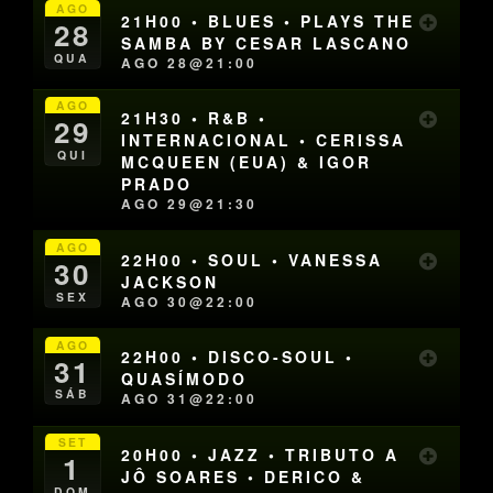
AGO
21H00 • BLUES • PLAYS THE
28
SAMBA BY CESAR LASCANO
QUA
AGO 28@21:00
AGO
21H30 • R&B •
29
INTERNACIONAL • CERISSA
QUI
MCQUEEN (EUA) & IGOR
PRADO
AGO 29@21:30
AGO
22H00 • SOUL • VANESSA
30
JACKSON
SEX
AGO 30@22:00
AGO
22H00 • DISCO-SOUL •
31
QUASÍMODO
SÁB
AGO 31@22:00
SET
20H00 • JAZZ • TRIBUTO A
1
JÔ SOARES • DERICO &
DOM