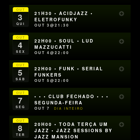
OUT
21H30 • ACIDJAZZ •
3
ELETROFUNKY
QUI
OUT 3@21:30
OUT
22H00 • SOUL • LUD
4
MAZZUCATTI
SEX
OUT 4@22:00
OUT
22H00 • FUNK • SERIAL
5
FUNKERS
SÁB
OUT 5@22:00
OUT
• • • CLUB FECHADO • • •
7
SEGUNDA-FEIRA
SEG
OUT 7
DIA INTEIRO
OUT
20H00 • TODA TERÇA UM
8
JAZZ • JAZZ SESSIONS BY
TER
JAZZ MANSION