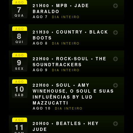
AGO
21H00 • MPB • JADE
7
BARALDO
QUA
AGO 7
DIA INTEIRO
AGO
21H30 • COUNTRY • BLACK
8
BOOTS
QUI
AGO 8
DIA INTEIRO
AGO
22H00 • ROCK-SOUL • THE
9
SOUNDTRACKERS
SEX
AGO 9
DIA INTEIRO
AGO
22H00 • SOUL • AMY
10
WINEHOUSE, O SOUL E SUAS
SÁB
INFLUÊNCIAS BY LUD
MAZZUCATTI
AGO 10
DIA INTEIRO
AGO
20H00 • BEATLES • HEY
11
JUDE