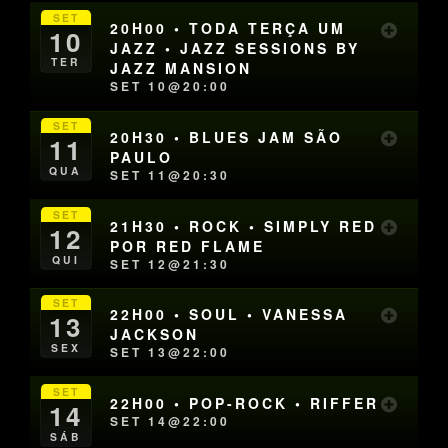
SET
20H00 • TODA TERÇA UM
10
JAZZ • JAZZ SESSIONS BY
TER
JAZZ MANSION
SET 10@20:00
SET
20H30 • BLUES JAM SÃO
11
PAULO
QUA
SET 11@20:30
SET
21H30 • ROCK • SIMPLY RED
12
POR RED FLAME
QUI
SET 12@21:30
SET
22H00 • SOUL • VANESSA
13
JACKSON
SEX
SET 13@22:00
SET
22H00 • POP-ROCK • RIFFER
14
SET 14@22:00
SÁB