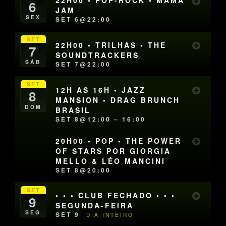
22H00 • POP-ROCK • MAMA
6
JAM
SEX
SET 6@22:00
SET
22H00 • TRILHAS • THE
7
SOUNDTRACKERS
SÁB
SET 7@22:00
SET
12H AS 16H • JAZZ
8
MANSION • DRAG BRUNCH
DOM
BRASIL
SET 8@12:00 – 16:00
20H00 • POP • THE POWER
OF STARS POR GIORGIA
MELLO & LÉO MANCINI
SET 8@20:00
SET
• • • CLUB FECHADO • • •
9
SEGUNDA-FEIRA
SEG
SET 9
DIA INTEIRO