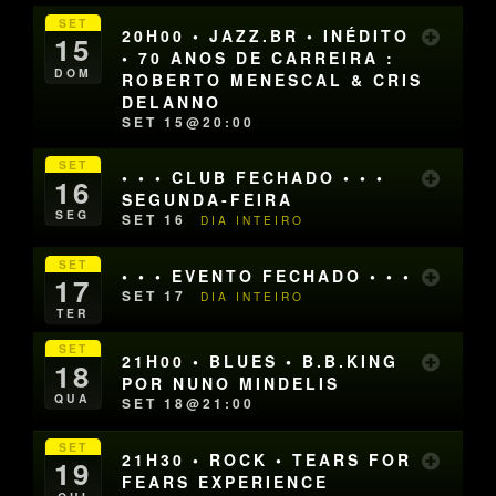
SET
20H00 • JAZZ.BR • INÉDITO
15
• 70 ANOS DE CARREIRA :
DOM
ROBERTO MENESCAL & CRIS
DELANNO
SET 15@20:00
SET
• • • CLUB FECHADO • • •
16
SEGUNDA-FEIRA
SEG
SET 16
DIA INTEIRO
SET
• • • EVENTO FECHADO • • •
17
SET 17
DIA INTEIRO
TER
SET
21H00 • BLUES • B.B.KING
18
POR NUNO MINDELIS
QUA
SET 18@21:00
SET
21H30 • ROCK • TEARS FOR
19
FEARS EXPERIENCE