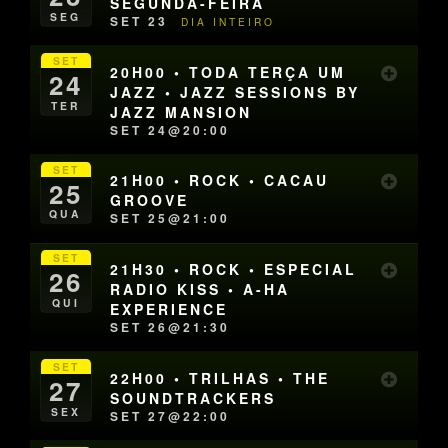
SEGUNDA-FEIRA
SEG
SET 23
DIA INTEIRO
SET
20H00 • TODA TERÇA UM
24
JAZZ • JAZZ SESSIONS BY
TER
JAZZ MANSION
SET 24@20:00
SET
21H00 • ROCK • CACAU
25
GROOVE
QUA
SET 25@21:00
SET
21H30 • ROCK • ESPECIAL
26
RADIO KISS • A-HA
QUI
EXPERIENCE
SET 26@21:30
SET
22H00 • TRILHAS • THE
27
SOUNDTRACKERS
SEX
SET 27@22:00