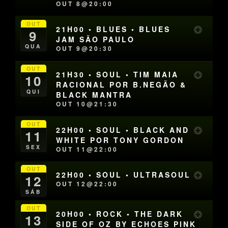
OUT 8@20:00
OUT
21H00 • BLUES • BLUES
9
JAM SÃO PAULO
QUA
OUT 9@20:30
OUT
21H30 • SOUL • TIM MAIA
10
RACIONAL POR B.NEGÃO &
QUI
BLACK MANTRA
OUT 10@21:30
OUT
22H00 • SOUL • BLACK AND
11
WHITE POR TONY GORDON
SEX
OUT 11@22:00
OUT
22H00 • SOUL • ULTRASOUL
12
OUT 12@22:00
SÁB
OUT
20H00 • ROCK • THE DARK
13
SIDE OF OZ BY ECHOES PINK