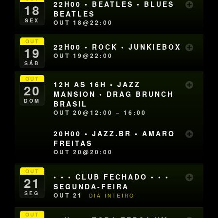
22H00 • BEATLES • BLUES
18
BEATLES
SEX
OUT 18@22:00
OUT
22H00 • ROCK • JUNKIEBOX
19
OUT 19@22:00
SÁB
OUT
12H AS 16H • JAZZ
20
MANSION • DRAG BRUNCH
DOM
BRASIL
OUT 20@12:00 – 16:00
20H00 • JAZZ.BR • AMARO
FREITAS
OUT 20@20:00
OUT
• • • CLUB FECHADO • • •
21
SEGUNDA-FEIRA
SEG
OUT 21
DIA INTEIRO
OUT