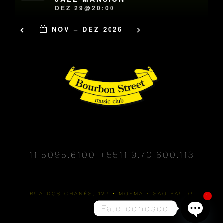
DEZ 29@20:00
NOV – DEZ 2026
11.5095.6100
+5511.9.70.600.113
RUA DOS CHANÉS, 127 • MOEMA • SÃO PAULO
1
Fale conosco