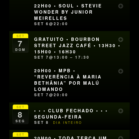
22H00 • SOUL • STEVIE
WONDER BY JUNIOR
MEIRELLES
SET 6@22:00
SET
GRATUITO • BOURBON
7
STREET JAZZ CAFÉ • 13H30 •
DOM
15H00 • 16H30
SET 7@13:00 – 17:30
20H00 • MPB •
“REVERÊNCIA À MARIA
BETHÂNIA” POR MALÚ
LOMANDO
SET 7@20:00
SET
• • • CLUB FECHADO • • •
8
SEGUNDA-FEIRA
SEG
SET 8
DIA INTEIRO
SET
20H00 • TODA TERÇA UM