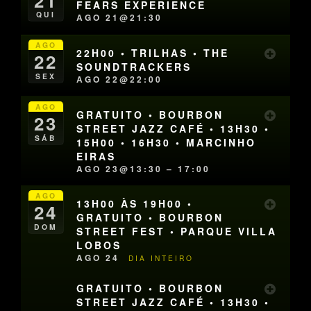
21
FEARS EXPERIENCE
QUI
AGO 21@21:30
AGO
22H00 • TRILHAS • THE
22
SOUNDTRACKERS
SEX
AGO 22@22:00
AGO
GRATUITO • BOURBON
23
STREET JAZZ CAFÉ • 13H30 •
SÁB
15H00 • 16H30 • MARCINHO
EIRAS
AGO 23@13:30 – 17:00
AGO
13H00 ÀS 19H00 •
24
GRATUITO • BOURBON
DOM
STREET FEST • PARQUE VILLA
LOBOS
AGO 24
DIA INTEIRO
GRATUITO • BOURBON
STREET JAZZ CAFÉ • 13H30 •