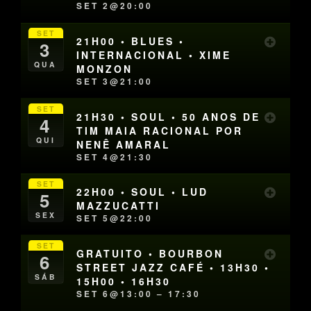
SET 2@20:00
SET
21H00 • BLUES •
3
INTERNACIONAL • XIME
QUA
MONZON
SET 3@21:00
SET
21H30 • SOUL • 50 ANOS DE
4
TIM MAIA RACIONAL POR
QUI
NENÊ AMARAL
SET 4@21:30
SET
22H00 • SOUL • LUD
5
MAZZUCATTI
SEX
SET 5@22:00
SET
GRATUITO • BOURBON
6
STREET JAZZ CAFÉ • 13H30 •
SÁB
15H00 • 16H30
SET 6@13:00 – 17:30