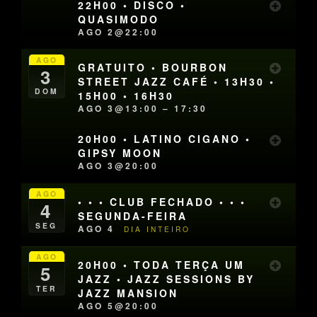
22H00 • DISCO •
QUASIMODO
AGO 2@22:00
AGO
GRATUITO • BOURBON
3
STREET JAZZ CAFÉ • 13H30 •
DOM
15H00 • 16H30
AGO 3@13:00 – 17:30
20H00 • LATINO CIGANO •
GIPSY MOON
AGO 3@20:00
AGO
• • • CLUB FECHADO • • •
4
SEGUNDA-FEIRA
SEG
AGO 4
DIA INTEIRO
AGO
20H00 • TODA TERÇA UM
5
JAZZ • JAZZ SESSIONS BY
TER
JAZZ MANSION
AGO 5@20:00