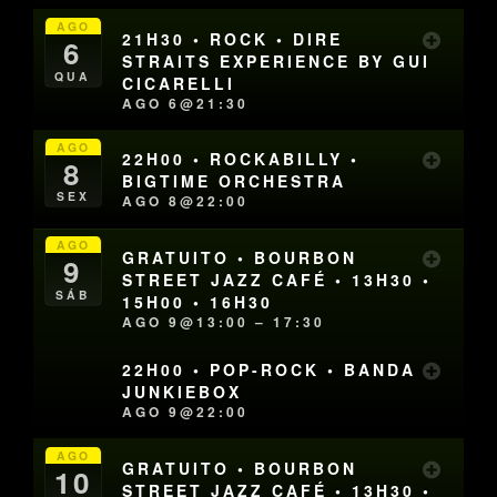
AGO
21H30 • ROCK • DIRE
6
STRAITS EXPERIENCE BY GUI
QUA
CICARELLI
AGO 6@21:30
AGO
22H00 • ROCKABILLY •
8
BIGTIME ORCHESTRA
SEX
AGO 8@22:00
AGO
GRATUITO • BOURBON
9
STREET JAZZ CAFÉ • 13H30 •
SÁB
15H00 • 16H30
AGO 9@13:00 – 17:30
22H00 • POP-ROCK • BANDA
JUNKIEBOX
AGO 9@22:00
AGO
GRATUITO • BOURBON
10
STREET JAZZ CAFÉ • 13H30 •