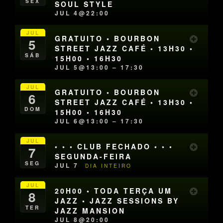
SEX
SOUL STYLE
JUL 4@22:00
JUL
GRATUITO • BOURBON
5
STREET JAZZ CAFÉ • 13H30 •
SÁB
15H00 • 16H30
JUL 5@13:00 – 17:30
JUL
GRATUITO • BOURBON
6
STREET JAZZ CAFÉ • 13H30 •
DOM
15H00 • 16H30
JUL 6@13:00 – 17:30
JUL
• • • CLUB FECHADO • • •
7
SEGUNDA-FEIRA
SEG
JUL 7
DIA INTEIRO
JUL
20H00 • TODA TERÇA UM
8
JAZZ • JAZZ SESSIONS BY
TER
JAZZ MANSION
JUL 8@20:00