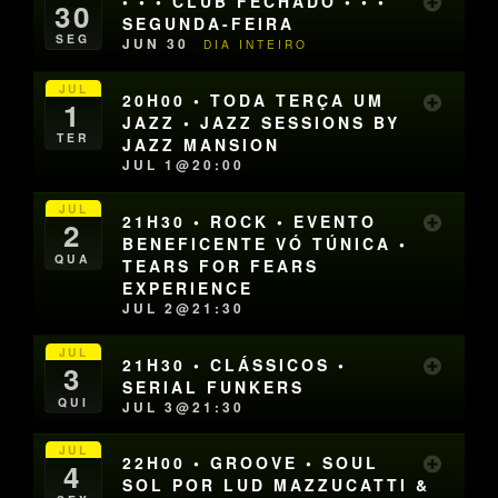
• • • CLUB FECHADO • • •
30
SEGUNDA-FEIRA
SEG
JUN 30
DIA INTEIRO
JUL
20H00 • TODA TERÇA UM
1
JAZZ • JAZZ SESSIONS BY
TER
JAZZ MANSION
JUL 1@20:00
JUL
21H30 • ROCK • EVENTO
2
BENEFICENTE VÓ TÚNICA •
QUA
TEARS FOR FEARS
EXPERIENCE
JUL 2@21:30
JUL
21H30 • CLÁSSICOS •
3
SERIAL FUNKERS
QUI
JUL 3@21:30
JUL
22H00 • GROOVE • SOUL
4
SOL POR LUD MAZZUCATTI &