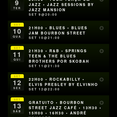
9
JAZZ • JAZZ SESSIONS BY
TER
JAZZ MANSION
SET 9@20:00
SET
21H00 • BLUES • BLUES
10
JAM BOURBON STREET
QUA
SET 10@21:00
SET
21H30 • R&B • SPRINGS
11
TEEN & THE BLUES
QUI
BROTHERS POR SKOBAH
SET 11@21:30
SET
22H00 • ROCKABILLY •
12
ELVIS PRESLEY BY ELVINHO
SEX
SET 12@22:00
SET
GRATUITO • BOURBON
13
STREET JAZZ CAFÉ • 13H30 •
SÁB
15H00 • 16H30 • ANDRÉ