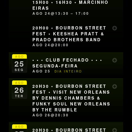
15H00 • 16H30 • MARCINHO
EIRAS
AGO 24@13:30 – 17:00
20H00 • BOURBON STREET
FEST • KEESHEA PRATT &
PRADO BROTHERS BAND
AGO 24@20:00
AGO
• • • CLUB FECHADO • • •
25
SEGUNDA-FEIRA
SEG
AGO 25
DIA INTEIRO
AGO
20H30 • BOURBON STREET
26
FEST • VISIT NEW ORLEANS
TER
BY DENNIS CHAMBERS &
FUNKY SOUL NEW ORLEANS
BY THE RUMBLE
AGO 26@20:30
AGO
20H30 • BOURBON STREET