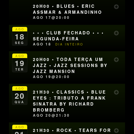
20H00 • BLUES • ERIC
ASSMAR & ARMANDINHO
AGO 17@20:00
AGO
• • • CLUB FECHADO • • •
18
SEGUNDA-FEIRA
SEG
AGO 18
DIA INTEIRO
AGO
20H00 • TODA TERÇA UM
19
JAZZ • JAZZ SESSIONS BY
TER
JAZZ MANSION
AGO 19@20:00
AGO
21H30 • CLASSICS • BLUE
20
EYES : TRIBUTO A FRANK
QUA
SINATRA BY RICHARD
BROMBERG
AGO 20@21:30
AGO
21H30 • ROCK • TEARS FOR