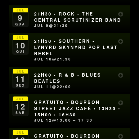
JUL
21H30 • ROCK • THE
9
CENTRAL SCRUTINIZER BAND
QUA
JUL 9@21:30
JUL
21H30 • SOUTHERN •
10
LYNYRD SKYNYRD POR LAST
QUI
REBEL
JUL 10@21:30
JUL
22H00 • R & B • BLUES
11
BEATLES
SEX
JUL 11@22:00
JUL
GRATUITO • BOURBON
12
STREET JAZZ CAFÉ • 13H30 •
SÁB
15H00 • 16H30
JUL 12@13:00 – 17:30
JUL
GRATUITO • BOURBON