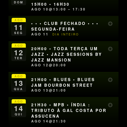
DOM
15H00 • 16H30
AGO 10@13:00 – 17:30
AGO
• • • CLUB FECHADO • • •
11
SEGUNDA-FEIRA
SEG
AGO 11
DIA INTEIRO
AGO
20H00 • TODA TERÇA UM
12
JAZZ • JAZZ SESSIONS BY
TER
JAZZ MANSION
AGO 12@20:00
AGO
21H00 • BLUES • BLUES
13
JAM BOURBON STREET
QUA
AGO 13@21:00
AGO
21H30 • MPB • ÍNDIA :
14
TRIBUTO À GAL COSTA POR
QUI
ASSUCENA
AGO 14@21:30