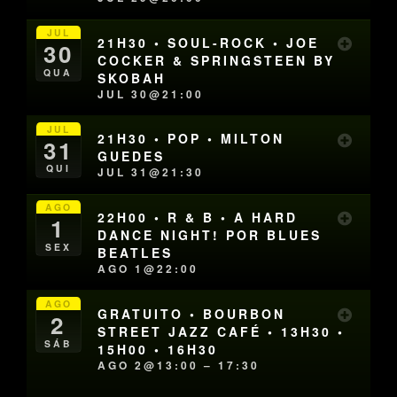
JUL
21H30 • SOUL-ROCK • JOE
30
COCKER & SPRINGSTEEN BY
QUA
SKOBAH
JUL 30@21:00
JUL
21H30 • POP • MILTON
31
GUEDES
QUI
JUL 31@21:30
AGO
22H00 • R & B • A HARD
1
DANCE NIGHT! POR BLUES
SEX
BEATLES
AGO 1@22:00
AGO
GRATUITO • BOURBON
2
STREET JAZZ CAFÉ • 13H30 •
SÁB
15H00 • 16H30
AGO 2@13:00 – 17:30