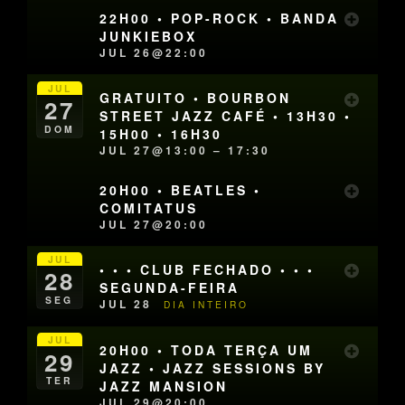
22H00 • POP-ROCK • BANDA
JUNKIEBOX
JUL 26@22:00
JUL
GRATUITO • BOURBON
27
STREET JAZZ CAFÉ • 13H30 •
DOM
15H00 • 16H30
JUL 27@13:00 – 17:30
20H00 • BEATLES •
COMITATUS
JUL 27@20:00
JUL
• • • CLUB FECHADO • • •
28
SEGUNDA-FEIRA
SEG
JUL 28
DIA INTEIRO
JUL
20H00 • TODA TERÇA UM
29
JAZZ • JAZZ SESSIONS BY
TER
JAZZ MANSION
JUL 29@20:00