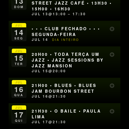
13
STREET JAZZ CAFÉ • 13H30 •
DOM
15H00 • 16H30
JUL 13@13:00 – 17:30
JUL
• • • CLUB FECHADO • • •
14
SEGUNDA-FEIRA
SEG
JUL 14
DIA INTEIRO
JUL
20H00 • TODA TERÇA UM
15
JAZZ • JAZZ SESSIONS BY
TER
JAZZ MANSION
JUL 15@20:00
JUL
21H00 • BLUES • BLUES
16
JAM BOURBON STREET
QUA
JUL 16@21:30
JUL
21H30 • O BAILE • PAULA
17
LIMA
QUI
JUL 17@21:30