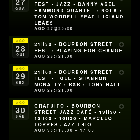
27
FEST • JAZZ • DANNY ABEL
QUA
HAMMOND QUARTET • NOLA •
TOM WORRELL FEAT LUCIANO
LEÃES
AGO 27@20:30
AGO
21H30 • BOURBON STREET
28
FEST • PLAYING FOR CHANGE
QUI
AGO 28@21:30
AGO
21H00 • BOURBON STREET
29
FEST • FOLL • SHANNON
SEX
MCNALLY • R&B • TONY HALL
AGO 29@21:00
AGO
GRATUITO • BOURBON
30
STREET JAZZ CAFÉ • 13H30 •
SÁB
15H00 • 16H30 • MARCELO
TORRES JAZZ TRIO
AGO 30@13:30 – 17:00