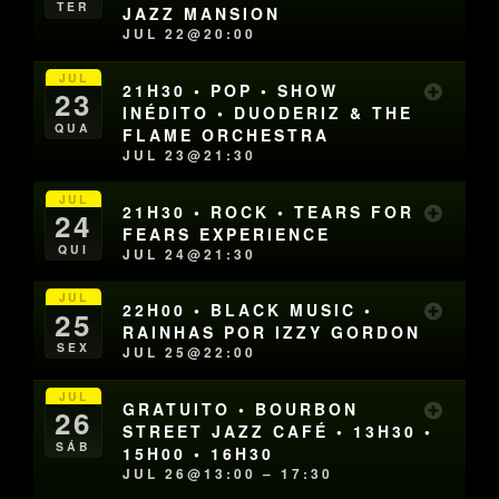
TER
JAZZ MANSION
JUL 22@20:00
JUL
21H30 • POP • SHOW
23
INÉDITO • DUODERIZ & THE
QUA
FLAME ORCHESTRA
JUL 23@21:30
JUL
21H30 • ROCK • TEARS FOR
24
FEARS EXPERIENCE
QUI
JUL 24@21:30
JUL
22H00 • BLACK MUSIC •
25
RAINHAS POR IZZY GORDON
SEX
JUL 25@22:00
JUL
GRATUITO • BOURBON
26
STREET JAZZ CAFÉ • 13H30 •
SÁB
15H00 • 16H30
JUL 26@13:00 – 17:30