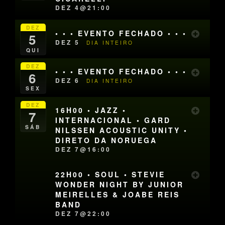
DEZ 4@21:00
DEZ
• • • EVENTO FECHADO • • •
5
DEZ 5
DIA INTEIRO
QUI
DEZ
• • • EVENTO FECHADO • • •
6
DEZ 6
DIA INTEIRO
SEX
DEZ
16H00 • JAZZ •
7
INTERNACIONAL • GARD
SÁB
NILSSEN ACOUSTIC UNITY •
DIRETO DA NORUEGA
DEZ 7@16:00
22H00 • SOUL • STEVIE
WONDER NIGHT BY JUNIOR
MEIRELLES & JOABE REIS
BAND
DEZ 7@22:00