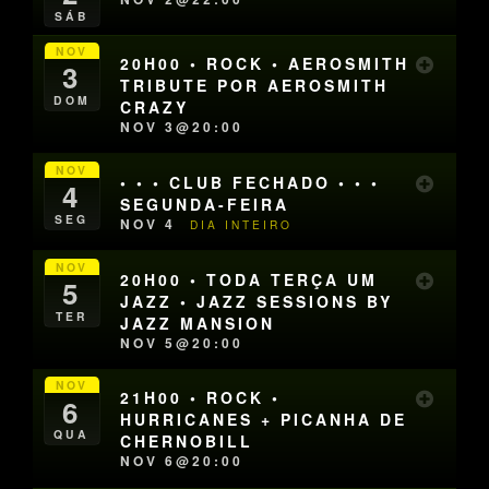
SÁB
NOV
20H00 • ROCK • AEROSMITH
3
TRIBUTE POR AEROSMITH
DOM
CRAZY
NOV 3@20:00
NOV
• • • CLUB FECHADO • • •
4
SEGUNDA-FEIRA
SEG
NOV 4
DIA INTEIRO
NOV
20H00 • TODA TERÇA UM
5
JAZZ • JAZZ SESSIONS BY
TER
JAZZ MANSION
NOV 5@20:00
NOV
21H00 • ROCK •
6
HURRICANES + PICANHA DE
QUA
CHERNOBILL
NOV 6@20:00