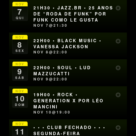
NOV
21H30 • JAZZ.BR • 25 ANOS
7
DE “RODA DE FUNK” POR
QUI
FUNK COMO LE GUSTA
NOV 7@21:30
NOV
22H00 • BLACK MUSIC •
8
VANESSA JACKSON
SEX
NOV 8@22:00
NOV
22H00 • SOUL • LUD
9
MAZZUCATTI
SÁB
NOV 9@22:00
NOV
19H00 • ROCK •
10
GENERATION X POR LÉO
DOM
MANCINI
NOV 10@19:00
NOV
• • • CLUB FECHADO • • •
11
SEGUNDA-FEIRA