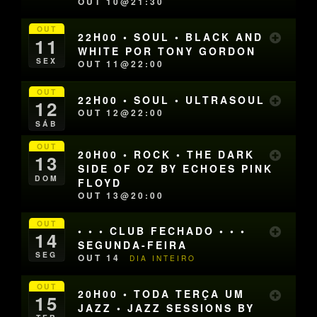
OUT 10@21:30
OUT
22H00 • SOUL • BLACK AND
11
WHITE POR TONY GORDON
SEX
OUT 11@22:00
OUT
22H00 • SOUL • ULTRASOUL
12
OUT 12@22:00
SÁB
OUT
20H00 • ROCK • THE DARK
13
SIDE OF OZ BY ECHOES PINK
DOM
FLOYD
OUT 13@20:00
OUT
• • • CLUB FECHADO • • •
14
SEGUNDA-FEIRA
SEG
OUT 14
DIA INTEIRO
OUT
20H00 • TODA TERÇA UM
15
JAZZ • JAZZ SESSIONS BY