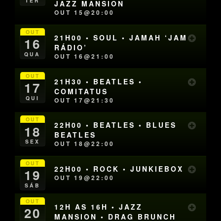
TER
JAZZ MANSION
OUT 15@20:00
OUT
21H00 • SOUL • JAMAH ‘JAM
16
RÁDIO’
QUA
OUT 16@21:00
OUT
21H30 • BEATLES •
17
COMITATUS
QUI
OUT 17@21:30
OUT
22H00 • BEATLES • BLUES
18
BEATLES
SEX
OUT 18@22:00
OUT
22H00 • ROCK • JUNKIEBOX
19
OUT 19@22:00
SÁB
OUT
12H AS 16H • JAZZ
20
MANSION • DRAG BRUNCH