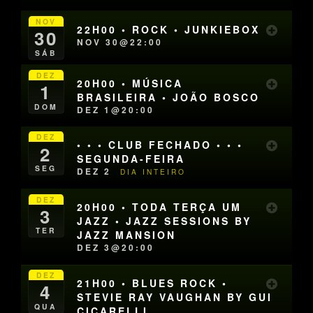
NOV
22H00 • ROCK • JUNKIEBOX
30
NOV 30@22:00
SÁB
DEZ
20H00 • MÚSICA
1
BRASILEIRA • JOÃO BOSCO
DOM
DEZ 1@20:00
DEZ
• • • CLUB FECHADO • • •
2
SEGUNDA-FEIRA
SEG
DEZ 2
DIA INTEIRO
DEZ
20H00 • TODA TERÇA UM
3
JAZZ • JAZZ SESSIONS BY
TER
JAZZ MANSION
DEZ 3@20:00
DEZ
21H00 • BLUES ROCK •
4
STEVIE RAY VAUGHAN BY GUI
QUA
CICARELLI