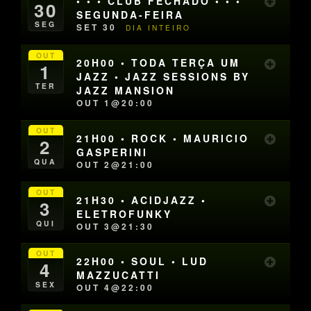
• • • CLUB FECHADO • • •
30
SEGUNDA-FEIRA
SEG
SET 30
DIA INTEIRO
OUT
20H00 • TODA TERÇA UM
1
JAZZ • JAZZ SESSIONS BY
TER
JAZZ MANSION
OUT 1@20:00
OUT
21H00 • ROCK • MAURICIO
2
GASPERINI
QUA
OUT 2@21:00
OUT
21H30 • ACIDJAZZ •
3
ELETROFUNKY
QUI
OUT 3@21:30
OUT
22H00 • SOUL • LUD
4
MAZZUCATTI
SEX
OUT 4@22:00