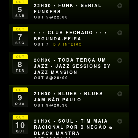
OUT
22H00 • FUNK • SERIAL
5
FUNKERS
SÁB
OUT 5@22:00
OUT
• • • CLUB FECHADO • • •
7
SEGUNDA-FEIRA
SEG
OUT 7
DIA INTEIRO
OUT
20H00 • TODA TERÇA UM
8
JAZZ • JAZZ SESSIONS BY
TER
JAZZ MANSION
OUT 8@20:00
OUT
21H00 • BLUES • BLUES
9
JAM SÃO PAULO
QUA
OUT 9@20:30
OUT
21H30 • SOUL • TIM MAIA
10
RACIONAL POR B.NEGÃO &
QUI
BLACK MANTRA