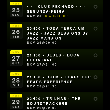
NOV
• • • CLUB FECHADO • • •
25
SEGUNDA-FEIRA
SEG
NOV 25
DIA INTEIRO
NOV
20H00 • TODA TERÇA UM
26
JAZZ • JAZZ SESSIONS BY
TER
JAZZ MANSION
NOV 26@20:00
NOV
21H00 • BLUES • DUCA
27
BELINTANI
QUA
NOV 27@21:00
NOV
21H30 • ROCK • TEARS FOR
28
FEARS EXPERIENCE
QUI
NOV 28@21:30
NOV
22H00 • TRILHAS • THE
29
SOUNDTRACKERS
SEX
NOV 29@22:00