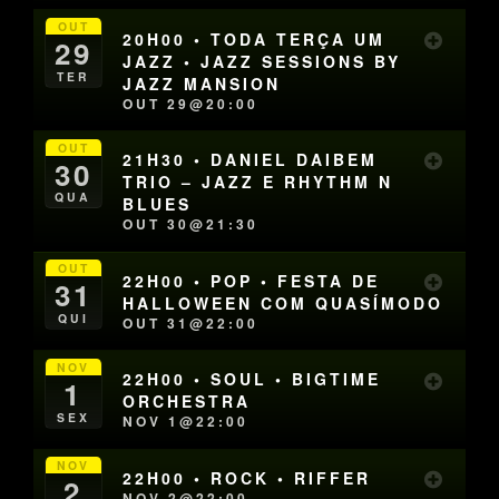
OUT
20H00 • TODA TERÇA UM
29
JAZZ • JAZZ SESSIONS BY
TER
JAZZ MANSION
OUT 29@20:00
OUT
21H30 • DANIEL DAIBEM
30
TRIO – JAZZ E RHYTHM N
QUA
BLUES
OUT 30@21:30
OUT
22H00 • POP • FESTA DE
31
HALLOWEEN COM QUASÍMODO
QUI
OUT 31@22:00
NOV
22H00 • SOUL • BIGTIME
1
ORCHESTRA
SEX
NOV 1@22:00
NOV
22H00 • ROCK • RIFFER
2
NOV 2@22:00