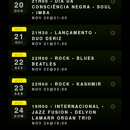
21H00 • DIA DA
20
CONSCIÊNCIA NEGRA • SOUL
QUA
• IMBA
NOV 20@21:00
NOV
21H30 • LANÇAMENTO •
21
DUO DERIZ
QUI
NOV 21@21:30
NOV
22H00 • ROCK • BLUES
22
BEATLES
SEX
NOV 22@22:00
NOV
22H00 • ROCK • KASHMIR
23
NOV 23@22:00
SÁB
NOV
19H00 • INTERNACIONAL •
24
JAZZ FUSION • DELVON
DOM
LAMARR ORGAN TRIO
NOV 24@19:00