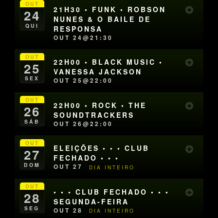
OUT
21H30 • FUNK • ROBSON
24
NUNES & O BAILE DE
QUI
RESPONSA
OUT 24@21:30
OUT
22H00 • BLACK MUSIC •
25
VANESSA JACKSON
SEX
OUT 25@22:00
OUT
22H00 • ROCK • THE
26
SOUNDTRACKERS
SÁB
OUT 26@22:00
OUT
ELEIÇÕES • • • CLUB
27
FECHADO • • •
DOM
OUT 27
DIA INTEIRO
OUT
• • • CLUB FECHADO • • •
28
SEGUNDA-FEIRA
SEG
OUT 28
DIA INTEIRO