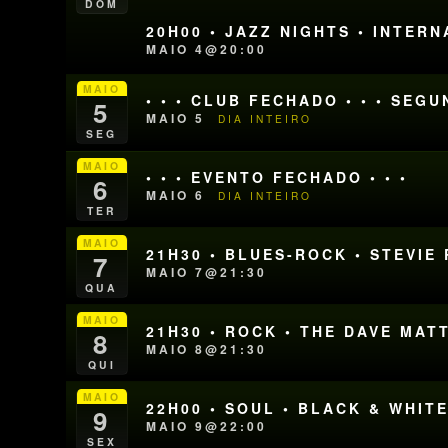
DOM
20H00 • JAZZ NIGHTS • INTER
MAIO 4@20:00
MAIO
• • • CLUB FECHADO • • • SEG
5
MAIO 5
DIA INTEIRO
SEG
MAIO
• • • EVENTO FECHADO • • •
6
MAIO 6
DIA INTEIRO
TER
MAIO
21H30 • BLUES-ROCK • STEVIE
7
MAIO 7@21:30
QUA
MAIO
21H30 • ROCK • THE DAVE MA
8
MAIO 8@21:30
QUI
MAIO
22H00 • SOUL • BLACK & WHI
9
MAIO 9@22:00
SEX