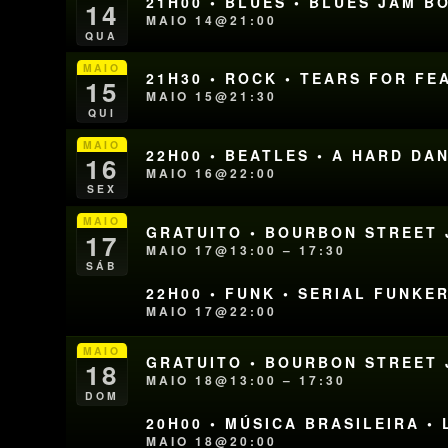
21H00 • BLUES • BLUES JAM 
14
MAIO 14@21:00
QUA
MAIO
21H30 • ROCK • TEARS FOR FE
15
MAIO 15@21:30
QUI
MAIO
22H00 • BEATLES • A HARD DA
16
MAIO 16@22:00
SEX
MAIO
GRATUITO • BOURBON STREET J
17
MAIO 17@13:00 – 17:30
SÁB
22H00 • FUNK • SERIAL FUNKE
MAIO 17@22:00
MAIO
GRATUITO • BOURBON STREET J
18
MAIO 18@13:00 – 17:30
DOM
20H00 • MÚSICA BRASILEIRA •
MAIO 18@20:00