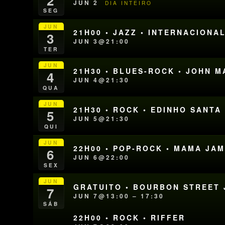
2
JUN 2
DIA INTEIRO
SEG
JUN
21H00 • JAZZ • INTERNACIONA
3
JUN 3@21:00
TER
JUN
21H30 • BLUES-ROCK • JOHN 
4
JUN 4@21:30
QUA
JUN
21H30 • ROCK • EDINHO SANTA
5
JUN 5@21:30
QUI
JUN
22H00 • POP-ROCK • MAMA JA
6
JUN 6@22:00
SEX
JUN
GRATUITO • BOURBON STREET J
7
JUN 7@13:00 – 17:30
SÁB
22H00 • ROCK • RIFFER