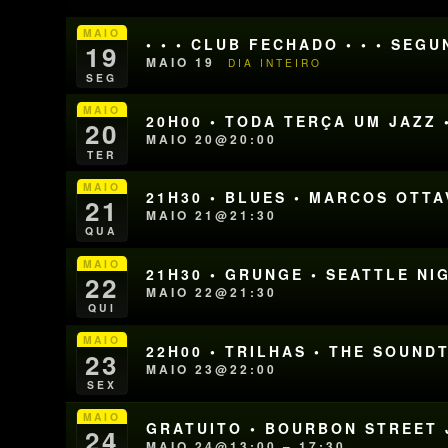
MAIO
• • • CLUB FECHADO • • • SEG
19
MAIO 19
DIA INTEIRO
SEG
MAIO
20H00 • TODA TERÇA UM JAZZ 
20
MAIO 20@20:00
TER
MAIO
21H30 • BLUES • MARCOS OTT
21
MAIO 21@21:30
QUA
MAIO
21H30 • GRUNGE • SEATTLE NI
22
MAIO 22@21:30
QUI
MAIO
22H00 • TRILHAS • THE SOUN
23
MAIO 23@22:00
SEX
MAIO
GRATUITO • BOURBON STREET J
24
MAIO 24@13:00 – 17:30