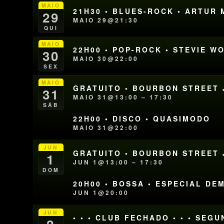
MAIO
21H30 • BLUES-ROCK • ARTUR
29
MAIO 29@21:30
QUI
MAIO
22H00 • POP-ROCK • STEVIE W
30
MAIO 30@22:00
SEX
MAIO
GRATUITO • BOURBON STREET J
31
MAIO 31@13:00 – 17:30
SÁB
22H00 • DISCO • QUASIMODO
MAIO 31@22:00
JUN
GRATUITO • BOURBON STREET J
1
JUN 1@13:00 – 17:30
DOM
20H00 • BOSSA • ESPECIAL D
JUN 1@20:00
JUN
• • • CLUB FECHADO • • • SEG