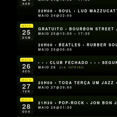
SÁB
22H00 • SOUL • LUD MAZZUCAT
MAIO 24@22:00
MAIO
GRATUITO • BOURBON STREET J
25
MAIO 25@13:00 – 17:30
DOM
20H00 • BEATLES • RUBBER SO
MAIO 25@20:00
MAIO
• • • CLUB FECHADO • • • SEG
26
MAIO 26
DIA INTEIRO
SEG
MAIO
20H00 • TODA TERÇA UM JAZZ 
27
MAIO 27@20:00
TER
MAIO
21H30 • POP-ROCK • JON BON 
28
MAIO 28@21:30
QUA