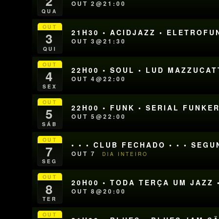
2
OUT 2@21:00
QUA
OUT
21H30 • ACIDJAZZ • ELETROFU
3
OUT 3@21:30
QUI
OUT
22H00 • SOUL • LUD MAZZUCAT
4
OUT 4@22:00
SEX
OUT
22H00 • FUNK • SERIAL FUNKE
5
OUT 5@22:00
SÁB
OUT
• • • CLUB FECHADO • • • SEG
7
OUT 7
DIA INTEIRO
SEG
OUT
20H00 • TODA TERÇA UM JAZZ 
8
OUT 8@20:00
TER
OUT