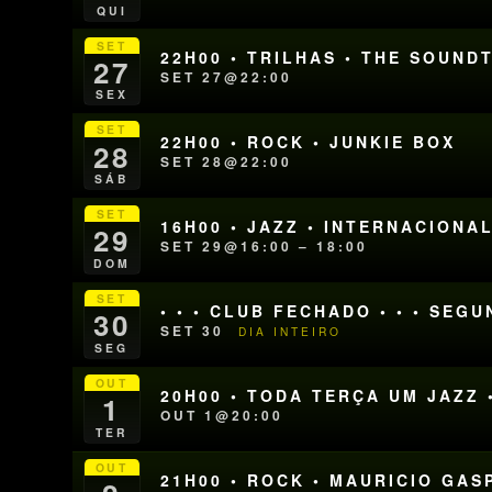
QUI
SET
22H00 • TRILHAS • THE SOUN
27
SET 27@22:00
SEX
SET
22H00 • ROCK • JUNKIE BOX
28
SET 28@22:00
SÁB
SET
16H00 • JAZZ • INTERNACIONA
29
SET 29@16:00 – 18:00
DOM
SET
• • • CLUB FECHADO • • • SEG
30
SET 30
DIA INTEIRO
SEG
OUT
20H00 • TODA TERÇA UM JAZZ 
1
OUT 1@20:00
TER
OUT
21H00 • ROCK • MAURICIO GAS