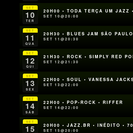
SET
20H00 • TODA TERÇA UM JAZZ 
10
SET 10@20:00
TER
SET
20H30 • BLUES JAM SÃO PAUL
11
SET 11@20:30
QUA
SET
21H30 • ROCK • SIMPLY RED P
12
SET 12@21:30
QUI
SET
22H00 • SOUL • VANESSA JACK
13
SET 13@22:00
SEX
SET
22H00 • POP-ROCK • RIFFER
14
SET 14@22:00
SÁB
SET
20H00 • JAZZ.BR • INÉDITO •
15
SET 15@20:00