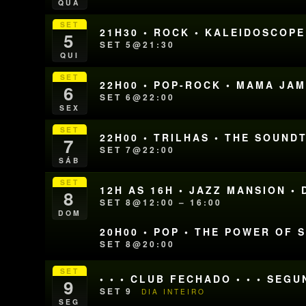
QUA
SET
21H30 • ROCK • KALEIDOSCOPE
5
SET 5@21:30
QUI
SET
22H00 • POP-ROCK • MAMA JA
6
SET 6@22:00
SEX
SET
22H00 • TRILHAS • THE SOUN
7
SET 7@22:00
SÁB
SET
12H AS 16H • JAZZ MANSION •
8
SET 8@12:00 – 16:00
DOM
20H00 • POP • THE POWER OF 
SET 8@20:00
SET
• • • CLUB FECHADO • • • SEG
9
SET 9
DIA INTEIRO
SEG