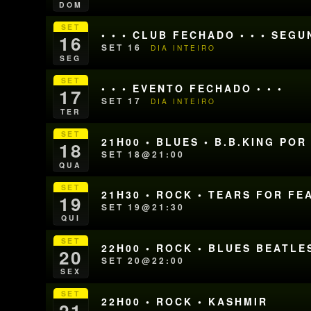
DOM
SET
• • • CLUB FECHADO • • • SEG
16
SET 16
DIA INTEIRO
SEG
SET
• • • EVENTO FECHADO • • •
17
SET 17
DIA INTEIRO
TER
SET
21H00 • BLUES • B.B.KING PO
18
SET 18@21:00
QUA
SET
21H30 • ROCK • TEARS FOR FE
19
SET 19@21:30
QUI
SET
22H00 • ROCK • BLUES BEATLE
20
SET 20@22:00
SEX
SET
22H00 • ROCK • KASHMIR
21