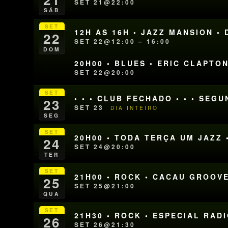
SET 21@22:00
SÁB
SET
12H AS 16H • JAZZ MANSION •
22
SET 22@12:00 – 16:00
DOM
20H00 • BLUES • ERIC CLAPTO
SET 22@20:00
SET
• • • CLUB FECHADO • • • SEG
23
SET 23
DIA INTEIRO
SEG
SET
20H00 • TODA TERÇA UM JAZZ 
24
SET 24@20:00
TER
SET
21H00 • ROCK • CACAU GROOV
25
SET 25@21:00
QUA
SET
21H30 • ROCK • ESPECIAL RADI
26
SET 26@21:30