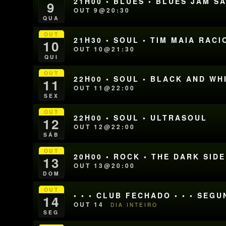
21H00 • BLUES • BLUES JAM S
9
OUT 9@20:30
QUA
OUT
21H30 • SOUL • TIM MAIA RA
10
OUT 10@21:30
QUI
OUT
22H00 • SOUL • BLACK AND W
11
OUT 11@22:00
SEX
OUT
22H00 • SOUL • ULTRASOUL
12
OUT 12@22:00
SÁB
OUT
20H00 • ROCK • THE DARK SID
13
OUT 13@20:00
DOM
OUT
• • • CLUB FECHADO • • • SEG
14
OUT 14
DIA INTEIRO
SEG