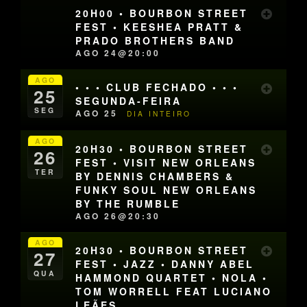
20H00 • BOURBON STREET
FEST • KEESHEA PRATT &
PRADO BROTHERS BAND
AGO 24@20:00
AGO
• • • CLUB FECHADO • • •
25
SEGUNDA-FEIRA
SEG
AGO 25
DIA INTEIRO
AGO
20H30 • BOURBON STREET
26
FEST • VISIT NEW ORLEANS
TER
BY DENNIS CHAMBERS &
FUNKY SOUL NEW ORLEANS
BY THE RUMBLE
AGO 26@20:30
AGO
20H30 • BOURBON STREET
27
FEST • JAZZ • DANNY ABEL
QUA
HAMMOND QUARTET • NOLA •
TOM WORRELL FEAT LUCIANO
LEÃES