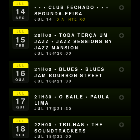
JUL
• • • CLUB FECHADO • • •
14
SEGUNDA-FEIRA
SEG
JUL 14
DIA INTEIRO
JUL
20H00 • TODA TERÇA UM
15
JAZZ • JAZZ SESSIONS BY
TER
JAZZ MANSION
JUL 15@20:00
JUL
21H00 • BLUES • BLUES
16
JAM BOURBON STREET
QUA
JUL 16@21:30
JUL
21H30 • O BAILE • PAULA
17
LIMA
QUI
JUL 17@21:30
JUL
22H00 • TRILHAS • THE
18
SOUNDTRACKERS
SEX
JUL 18@22:00