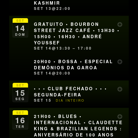
KASHMIR
SET 13@22:00
SET
GRATUITO • BOURBON
14
STREET JAZZ CAFÉ • 13H30 •
DOM
15H00 • 16H30 • ANDRÉ
YOUSSEF
SET 14@13:30 – 17:00
20H00 • BOSSA • ESPECIAL
DEMÔNIOS DA GAROA
SET 14@20:00
SET
• • • CLUB FECHADO • • •
15
SEGUNDA-FEIRA
SEG
SET 15
DIA INTEIRO
SET
21H00 • BLUES •
16
INTERNACIONAL • CLAUDETTE
TER
KING & BRAZILIAN LEGENDS :
ANIVERSÁRIO DE 100 ANOS