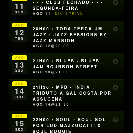
• • • CLUB FECHADO • • •
11
SEGUNDA-FEIRA
SEG
AGO 11
DIA INTEIRO
AGO
20H00 • TODA TERÇA UM
12
JAZZ • JAZZ SESSIONS BY
TER
JAZZ MANSION
AGO 12@20:00
AGO
21H00 • BLUES • BLUES
13
JAM BOURBON STREET
QUA
AGO 13@21:00
AGO
21H30 • MPB • ÍNDIA :
14
TRIBUTO À GAL COSTA POR
QUI
ASSUCENA
AGO 14@21:30
AGO
22H00 • SOUL • SOUL SOL
15
POR LUD MAZZUCATTI &
SEX
SOUL BOOGIE