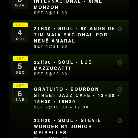
INTERNACIONAL • XIME
QUA
MONZON
SET 3@21:00
SET
21H30 • SOUL • 50 ANOS DE
4
TIM MAIA RACIONAL POR
QUI
NENÊ AMARAL
SET 4@21:30
SET
22H00 • SOUL • LUD
5
MAZZUCATTI
SEX
SET 5@22:00
SET
GRATUITO • BOURBON
6
STREET JAZZ CAFÉ • 13H30 •
SÁB
15H00 • 16H30
SET 6@13:00 – 17:30
22H00 • SOUL • STEVIE
WONDER BY JUNIOR
MEIRELLES