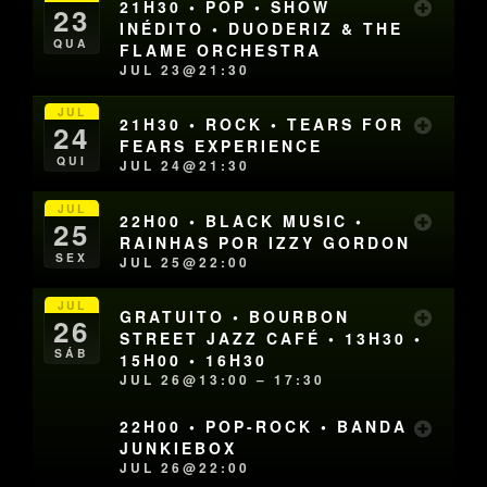
21H30 • POP • SHOW
23
INÉDITO • DUODERIZ & THE
QUA
FLAME ORCHESTRA
JUL 23@21:30
JUL
21H30 • ROCK • TEARS FOR
24
FEARS EXPERIENCE
QUI
JUL 24@21:30
JUL
22H00 • BLACK MUSIC •
25
RAINHAS POR IZZY GORDON
SEX
JUL 25@22:00
JUL
GRATUITO • BOURBON
26
STREET JAZZ CAFÉ • 13H30 •
SÁB
15H00 • 16H30
JUL 26@13:00 – 17:30
22H00 • POP-ROCK • BANDA
JUNKIEBOX
JUL 26@22:00