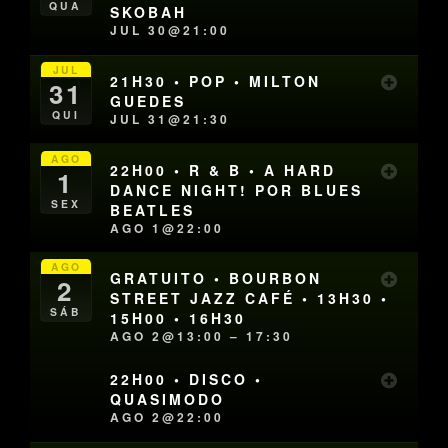
QUA
SKOBAH
JUL 30@21:00
JUL
21H30 • POP • MILTON
31
GUEDES
QUI
JUL 31@21:30
AGO
22H00 • R & B • A HARD
1
DANCE NIGHT! POR BLUES
SEX
BEATLES
AGO 1@22:00
AGO
GRATUITO • BOURBON
2
STREET JAZZ CAFÉ • 13H30 •
SÁB
15H00 • 16H30
AGO 2@13:00 – 17:30
22H00 • DISCO •
QUASIMODO
AGO 2@22:00