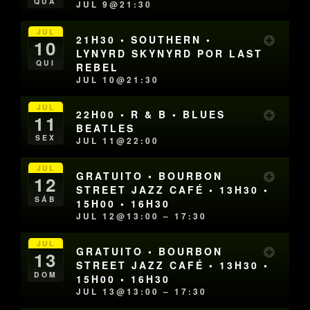
QUA
JUL 9@21:30
JUL
21H30 • SOUTHERN •
10
LYNYRD SKYNYRD POR LAST
QUI
REBEL
JUL 10@21:30
JUL
22H00 • R & B • BLUES
11
BEATLES
SEX
JUL 11@22:00
JUL
GRATUITO • BOURBON
12
STREET JAZZ CAFÉ • 13H30 •
SÁB
15H00 • 16H30
JUL 12@13:00 – 17:30
JUL
GRATUITO • BOURBON
13
STREET JAZZ CAFÉ • 13H30 •
DOM
15H00 • 16H30
JUL 13@13:00 – 17:30