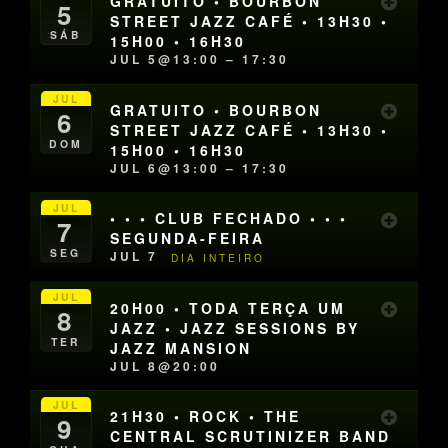
GRATUITO • BOURBON
5
STREET JAZZ CAFÉ • 13H30 •
SÁB
15H00 • 16H30
JUL 5@13:00 – 17:30
JUL
GRATUITO • BOURBON
6
STREET JAZZ CAFÉ • 13H30 •
DOM
15H00 • 16H30
JUL 6@13:00 – 17:30
JUL
• • • CLUB FECHADO • • •
7
SEGUNDA-FEIRA
SEG
JUL 7
DIA INTEIRO
JUL
20H00 • TODA TERÇA UM
8
JAZZ • JAZZ SESSIONS BY
TER
JAZZ MANSION
JUL 8@20:00
JUL
21H30 • ROCK • THE
9
CENTRAL SCRUTINIZER BAND