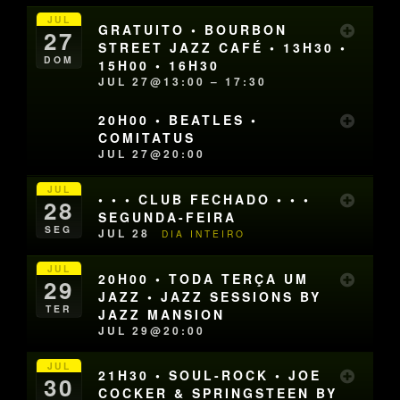
JUL
GRATUITO • BOURBON
27
STREET JAZZ CAFÉ • 13H30 •
DOM
15H00 • 16H30
JUL 27@13:00 – 17:30
20H00 • BEATLES •
COMITATUS
JUL 27@20:00
JUL
• • • CLUB FECHADO • • •
28
SEGUNDA-FEIRA
SEG
JUL 28
DIA INTEIRO
JUL
20H00 • TODA TERÇA UM
29
JAZZ • JAZZ SESSIONS BY
TER
JAZZ MANSION
JUL 29@20:00
JUL
21H30 • SOUL-ROCK • JOE
30
COCKER & SPRINGSTEEN BY