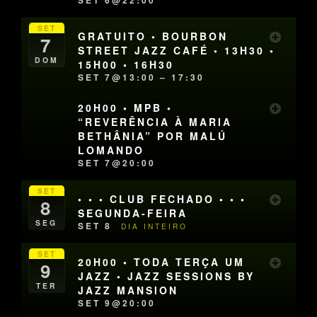
SET 6@22:00
SET
GRATUITO • BOURBON
7
STREET JAZZ CAFÉ • 13H30 •
DOM
15H00 • 16H30
SET 7@13:00 – 17:30
20H00 • MPB •
“REVERÊNCIA À MARIA
BETHÂNIA” POR MALÚ
LOMANDO
SET 7@20:00
SET
• • • CLUB FECHADO • • •
8
SEGUNDA-FEIRA
SEG
SET 8
DIA INTEIRO
SET
20H00 • TODA TERÇA UM
9
JAZZ • JAZZ SESSIONS BY
TER
JAZZ MANSION
SET 9@20:00