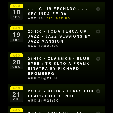
AGO
• • • CLUB FECHADO • • •
18
SEGUNDA-FEIRA
SEG
AGO 18
DIA INTEIRO
AGO
20H00 • TODA TERÇA UM
19
JAZZ • JAZZ SESSIONS BY
TER
JAZZ MANSION
AGO 19@20:00
AGO
21H30 • CLASSICS • BLUE
20
EYES : TRIBUTO A FRANK
QUA
SINATRA BY RICHARD
BROMBERG
AGO 20@21:30
AGO
21H30 • ROCK • TEARS FOR
21
FEARS EXPERIENCE
QUI
AGO 21@21:30
AGO