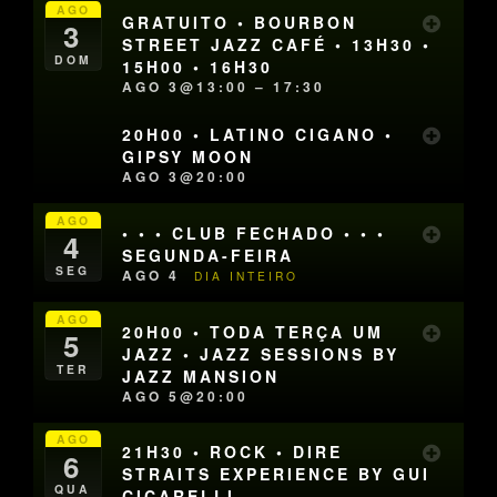
AGO
GRATUITO • BOURBON
3
STREET JAZZ CAFÉ • 13H30 •
DOM
15H00 • 16H30
AGO 3@13:00 – 17:30
20H00 • LATINO CIGANO •
GIPSY MOON
AGO 3@20:00
AGO
• • • CLUB FECHADO • • •
4
SEGUNDA-FEIRA
SEG
AGO 4
DIA INTEIRO
AGO
20H00 • TODA TERÇA UM
5
JAZZ • JAZZ SESSIONS BY
TER
JAZZ MANSION
AGO 5@20:00
AGO
21H30 • ROCK • DIRE
6
STRAITS EXPERIENCE BY GUI
QUA
CICARELLI