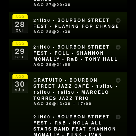
AGO 27@20:30
AGO
21H30 • BOURBON STREET
28
FEST • PLAYING FOR CHANGE
QUI
AGO 28@21:30
AGO
21H00 • BOURBON STREET
29
FEST • FOLL • SHANNON
SEX
MCNALLY • R&B • TONY HALL
AGO 29@21:00
AGO
GRATUITO • BOURBON
30
STREET JAZZ CAFÉ • 13H30 •
SÁB
15H00 • 16H30 • MARCELO
TORRES JAZZ TRIO
AGO 30@13:30 – 17:00
21H00 • BOURBON STREET
FEST • R&B • NOLA ALL
STARS BAND FEAT SHANNON
MCNALLY • FUNK • IVAN