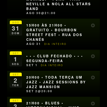
NEVILLE & NOLA ALL STARS
BAND
AGO 30@21:00
AGO
15H00 ÀS 21H00 •
31
GRATUITO • BOURBON
DOM
STREET FEST • RUA DOS
CHANÉS
AGO 31
DIA INTEIRO
SET
• • • CLUB FECHADO • • •
1
SEGUNDA-FEIRA
SEG
SET 1
DIA INTEIRO
SET
20H00 • TODA TERÇA UM
2
JAZZ • JAZZ SESSIONS BY
TER
JAZZ MANSION
SET 2@20:00
SET
21H00 • BLUES •
3