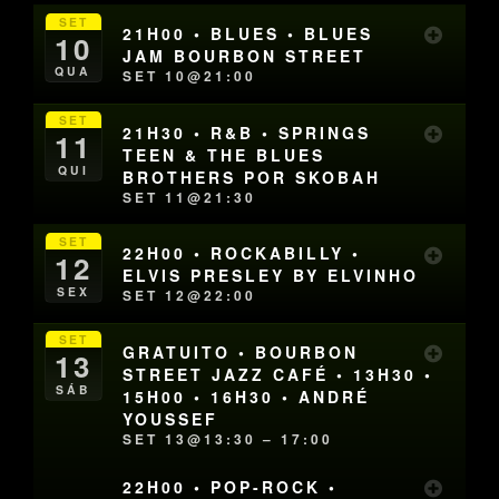
SET
21H00 • BLUES • BLUES
10
JAM BOURBON STREET
QUA
SET 10@21:00
SET
21H30 • R&B • SPRINGS
11
TEEN & THE BLUES
QUI
BROTHERS POR SKOBAH
SET 11@21:30
SET
22H00 • ROCKABILLY •
12
ELVIS PRESLEY BY ELVINHO
SEX
SET 12@22:00
SET
GRATUITO • BOURBON
13
STREET JAZZ CAFÉ • 13H30 •
SÁB
15H00 • 16H30 • ANDRÉ
YOUSSEF
SET 13@13:30 – 17:00
22H00 • POP-ROCK •