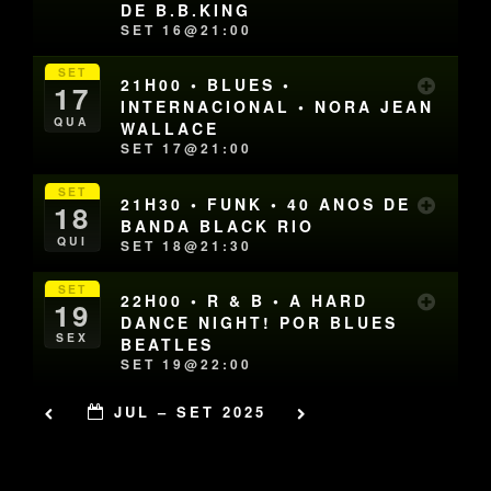
DE B.B.KING
SET 16@21:00
SET
21H00 • BLUES •
17
INTERNACIONAL • NORA JEAN
QUA
WALLACE
SET 17@21:00
SET
21H30 • FUNK • 40 ANOS DE
18
BANDA BLACK RIO
QUI
SET 18@21:30
SET
22H00 • R & B • A HARD
19
DANCE NIGHT! POR BLUES
SEX
BEATLES
SET 19@22:00
JUL – SET 2025