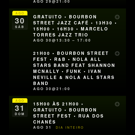
AGO 29@21:00
AGO
GRATUITO • BOURBON
30
STREET JAZZ CAFÉ • 13H30 •
SÁB
15H00 • 16H30 • MARCELO
TORRES JAZZ TRIO
AGO 30@13:30 – 17:00
21H00 • BOURBON STREET
FEST • R&B • NOLA ALL
STARS BAND FEAT SHANNON
MCNALLY • FUNK • IVAN
NEVILLE & NOLA ALL STARS
BAND
AGO 30@21:00
AGO
15H00 ÀS 21H00 •
31
GRATUITO • BOURBON
DOM
STREET FEST • RUA DOS
CHANÉS
AGO 31
DIA INTEIRO