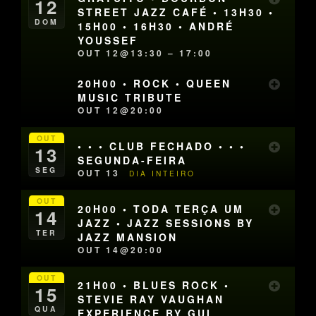
12
STREET JAZZ CAFÉ • 13H30 •
DOM
15H00 • 16H30 • ANDRÉ
YOUSSEF
OUT 12@13:30 – 17:00
20H00 • ROCK • QUEEN
MUSIC TRIBUTE
OUT 12@20:00
OUT
• • • CLUB FECHADO • • •
13
SEGUNDA-FEIRA
SEG
OUT 13
DIA INTEIRO
OUT
20H00 • TODA TERÇA UM
14
JAZZ • JAZZ SESSIONS BY
TER
JAZZ MANSION
OUT 14@20:00
OUT
21H00 • BLUES ROCK •
15
STEVIE RAY VAUGHAN
QUA
EXPERIENCE BY GUI