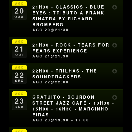
AGO
21H30 • CLASSICS • BLUE
20
EYES : TRIBUTO A FRANK
QUA
SINATRA BY RICHARD
BROMBERG
AGO 20@21:30
AGO
21H30 • ROCK • TEARS FOR
21
FEARS EXPERIENCE
QUI
AGO 21@21:30
AGO
22H00 • TRILHAS • THE
22
SOUNDTRACKERS
SEX
AGO 22@22:00
AGO
GRATUITO • BOURBON
23
STREET JAZZ CAFÉ • 13H30 •
SÁB
15H00 • 16H30 • MARCINHO
EIRAS
AGO 23@13:30 – 17:00
AGO