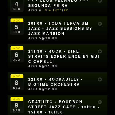
• • • CLUB FECHADO • • •
4
SEGUNDA-FEIRA
SEG
AGO 4
DIA INTEIRO
AGO
20H00 • TODA TERÇA UM
5
JAZZ • JAZZ SESSIONS BY
TER
JAZZ MANSION
AGO 5@20:00
AGO
21H30 • ROCK • DIRE
6
STRAITS EXPERIENCE BY GUI
QUA
CICARELLI
AGO 6@21:30
AGO
22H00 • ROCKABILLY •
8
BIGTIME ORCHESTRA
SEX
AGO 8@22:00
AGO
GRATUITO • BOURBON
9
STREET JAZZ CAFÉ • 13H30 •
SÁB
15H00 • 16H30