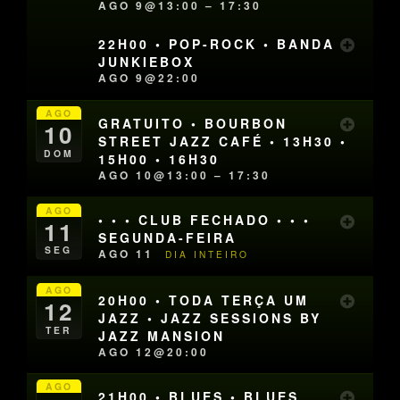
AGO 9@13:00 – 17:30
22H00 • POP-ROCK • BANDA
JUNKIEBOX
AGO 9@22:00
AGO
GRATUITO • BOURBON
10
STREET JAZZ CAFÉ • 13H30 •
DOM
15H00 • 16H30
AGO 10@13:00 – 17:30
AGO
• • • CLUB FECHADO • • •
11
SEGUNDA-FEIRA
SEG
AGO 11
DIA INTEIRO
AGO
20H00 • TODA TERÇA UM
12
JAZZ • JAZZ SESSIONS BY
TER
JAZZ MANSION
AGO 12@20:00
AGO
21H00 • BLUES • BLUES