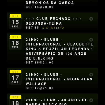
DEMÔNIOS DA GAROA
SET 14@20:00
SET
• • • CLUB FECHADO • • •
15
SEGUNDA-FEIRA
SEG
SET 15
DIA INTEIRO
SET
21H00 • BLUES •
16
INTERNACIONAL • CLAUDETTE
TER
KING & BRAZILIAN LEGENDS :
ANIVERSÁRIO DE 100 ANOS
DE B.B.KING
SET 16@21:00
SET
21H00 • BLUES •
17
INTERNACIONAL • NORA JEAN
QUA
WALLACE
SET 17@21:00
SET
21H30 • FUNK • 40 ANOS DE
18
BANDA BLACK RIO