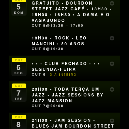
GRATUITO • BOURBON
5
STREET JAZZ CAFÉ • 13H30 •
DOM
15H00 • 16H30 • A DAMA E O
VAGABUNDO
OUT 5@13:30 – 17:00
18H30 • ROCK • LEO
MANCINI • 50 ANOS
OUT 5@19:30
OUT
• • • CLUB FECHADO • • •
6
SEGUNDA-FEIRA
SEG
OUT 6
DIA INTEIRO
OUT
20H00 • TODA TERÇA UM
7
JAZZ • JAZZ SESSIONS BY
TER
JAZZ MANSION
OUT 7@20:00
OUT
21H00 • JAM SESSION •
8
BLUES JAM BOURBON STREET