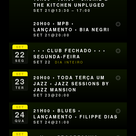
THE KITCHEN UNPLUGED
SET 21@13:30 – 17:00
20H00 • MPB •
LANÇAMENTO • BIA NEGRI
SET 21@20:00
SET
• • • CLUB FECHADO • • •
22
SEGUNDA-FEIRA
SEG
SET 22
DIA INTEIRO
SET
20H00 • TODA TERÇA UM
23
JAZZ • JAZZ SESSIONS BY
TER
JAZZ MANSION
SET 23@20:00
SET
21H00 • BLUES •
24
LANÇAMENTO • FILIPPE DIAS
QUA
SET 24@21:00
SET