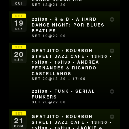
QUI
SET 18@21:30
SET
22H00 • R & B • A HARD
19
DANCE NIGHT! POR BLUES
SEX
BEATLES
SET 19@22:00
SET
GRATUITO • BOURBON
20
STREET JAZZ CAFÉ • 13H30 •
SÁB
15H00 • 16H30 • ANDREA
FERNANDES & RICARDO
CASTELLANOS
SET 20@13:30 – 17:00
22H00 • FUNK • SERIAL
FUNKERS
SET 20@22:00
SET
GRATUITO • BOURBON
21
STREET JAZZ CAFÉ • 13H30 •
DOM
15H00 • 16H30 • JACKIE &