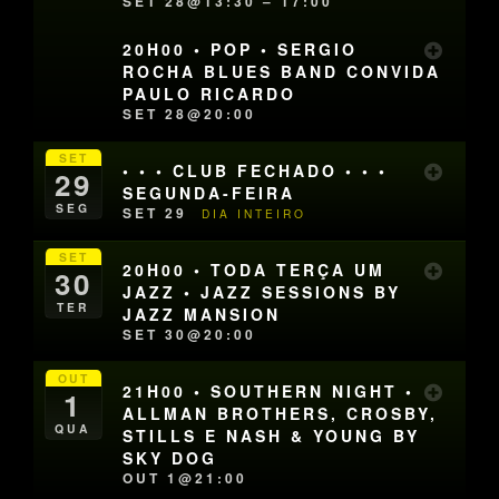
SET 28@13:30 – 17:00
20H00 • POP • SERGIO
ROCHA BLUES BAND CONVIDA
PAULO RICARDO
SET 28@20:00
SET
• • • CLUB FECHADO • • •
29
SEGUNDA-FEIRA
SEG
SET 29
DIA INTEIRO
SET
20H00 • TODA TERÇA UM
30
JAZZ • JAZZ SESSIONS BY
TER
JAZZ MANSION
SET 30@20:00
OUT
21H00 • SOUTHERN NIGHT •
1
ALLMAN BROTHERS, CROSBY,
QUA
STILLS E NASH & YOUNG BY
SKY DOG
OUT 1@21:00