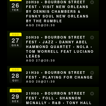
20H30 • BOURBON STREET
26
FEST • VISIT NEW ORLEANS
TER
BY DENNIS CHAMBERS &
FUNKY SOUL NEW ORLEANS
BY THE RUMBLE
AGO 26@20:30
AGO
20H30 • BOURBON STREET
27
FEST • JAZZ • DANNY ABEL
QUA
HAMMOND QUARTET • NOLA •
TOM WORRELL FEAT LUCIANO
LEÃES
AGO 27@20:30
AGO
21H30 • BOURBON STREET
28
FEST • PLAYING FOR CHANGE
QUI
AGO 28@21:30
AGO
21H00 • BOURBON STREET
29
FEST • FOLL • SHANNON
SEX
MCNALLY • R&B • TONY HALL