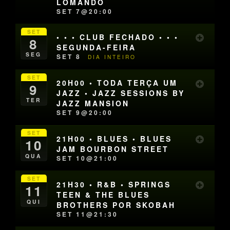
LOMANDO
SET 7@20:00
SET
• • • CLUB FECHADO • • •
8
SEGUNDA-FEIRA
SEG
SET 8
DIA INTEIRO
SET
20H00 • TODA TERÇA UM
9
JAZZ • JAZZ SESSIONS BY
TER
JAZZ MANSION
SET 9@20:00
SET
21H00 • BLUES • BLUES
10
JAM BOURBON STREET
QUA
SET 10@21:00
SET
21H30 • R&B • SPRINGS
11
TEEN & THE BLUES
QUI
BROTHERS POR SKOBAH
SET 11@21:30