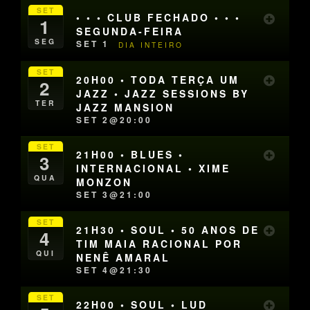
SET
• • • CLUB FECHADO • • •
1
SEGUNDA-FEIRA
SEG
SET 1
DIA INTEIRO
SET
20H00 • TODA TERÇA UM
2
JAZZ • JAZZ SESSIONS BY
TER
JAZZ MANSION
SET 2@20:00
SET
21H00 • BLUES •
3
INTERNACIONAL • XIME
QUA
MONZON
SET 3@21:00
SET
21H30 • SOUL • 50 ANOS DE
4
TIM MAIA RACIONAL POR
QUI
NENÊ AMARAL
SET 4@21:30
SET
22H00 • SOUL • LUD