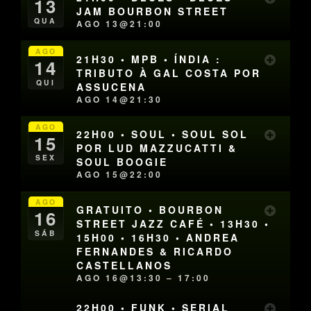
13
JAM BOURBON STREET
QUA
AGO 13@21:00
AGO
21H30 • MPB • ÍNDIA :
14
TRIBUTO À GAL COSTA POR
QUI
ASSUCENA
AGO 14@21:30
AGO
22H00 • SOUL • SOUL SOL
15
POR LUD MAZZUCATTI &
SEX
SOUL BOOGIE
AGO 15@22:00
AGO
GRATUITO • BOURBON
16
STREET JAZZ CAFÉ • 13H30 •
SÁB
15H00 • 16H30 • ANDREA
FERNANDES & RICARDO
CASTELLANOS
AGO 16@13:30 – 17:00
22H00 • FUNK • SERIAL