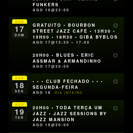
FUNKERS
AGO 16@22:00
AGO
GRATUITO • BOURBON
17
STREET JAZZ CAFÉ • 13H30 •
DOM
15H00 • 16H30 • GIBA BYBLOS
AGO 17@13:30 – 17:00
20H00 • BLUES • ERIC
ASSMAR & ARMANDINHO
AGO 17@20:00
AGO
• • • CLUB FECHADO • • •
18
SEGUNDA-FEIRA
SEG
AGO 18
DIA INTEIRO
AGO
20H00 • TODA TERÇA UM
19
JAZZ • JAZZ SESSIONS BY
TER
JAZZ MANSION
AGO 19@20:00