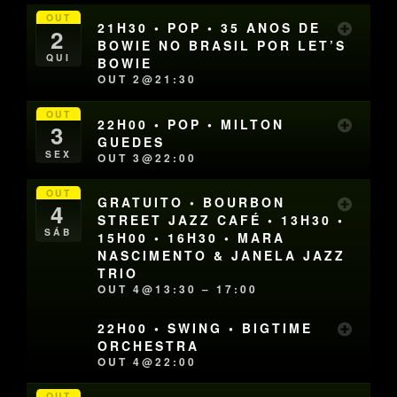
OUT
21H30 • POP • 35 ANOS DE
2
BOWIE NO BRASIL POR LET’S
QUI
BOWIE
OUT 2@21:30
OUT
22H00 • POP • MILTON
3
GUEDES
SEX
OUT 3@22:00
OUT
GRATUITO • BOURBON
4
STREET JAZZ CAFÉ • 13H30 •
SÁB
15H00 • 16H30 • MARA
NASCIMENTO & JANELA JAZZ
TRIO
OUT 4@13:30 – 17:00
22H00 • SWING • BIGTIME
ORCHESTRA
OUT 4@22:00
OUT