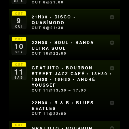
QUA
OUT 8@21:00
OUT
21H30 • DISCO •
9
QUASÍMODO
QUI
OUT 9@21:30
OUT
22H00 • SOUL • BANDA
10
ULTRA SOUL
SEX
OUT 10@22:00
OUT
GRATUITO • BOURBON
11
STREET JAZZ CAFÉ • 13H30 •
SÁB
15H00 • 16H30 • ANDRÉ
YOUSSEF
OUT 11@13:30 – 17:00
22H00 • R & B • BLUES
BEATLES
OUT 11@22:00
OUT
GRATUITO • BOURBON