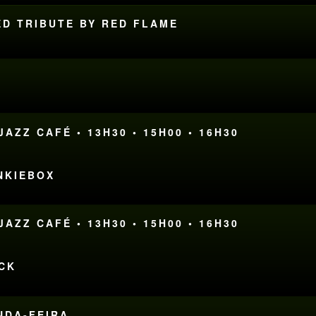
ED TRIBUTE BY RED FLAME
AZZ CAFÉ • 13H30 • 15H00 • 16H30
NKIEBOX
AZZ CAFÉ • 13H30 • 15H00 • 16H30
OCK
UNDA-FEIRA