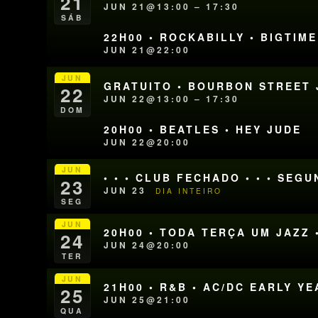
21
JUN 21@13:00 – 17:30
SÁB
22H00 • ROCKABILLY • BIGTIM
JUN 21@22:00
JUN
GRATUITO • BOURBON STREET J
22
JUN 22@13:00 – 17:30
DOM
20H00 • BEATLES • HEY JUDE
JUN 22@20:00
JUN
• • • CLUB FECHADO • • • SEG
23
JUN 23
DIA INTEIRO
SEG
JUN
20H00 • TODA TERÇA UM JAZZ 
24
JUN 24@20:00
TER
JUN
21H00 • R&B • AC/DC EARLY Y
25
JUN 25@21:00
QUA