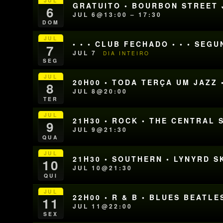
JUL
GRATUITO • BOURBON STREET J
6
JUL 6@13:00 – 17:30
DOM
JUL
• • • CLUB FECHADO • • • SEG
7
JUL 7
DIA INTEIRO
SEG
JUL
20H00 • TODA TERÇA UM JAZZ 
8
JUL 8@20:00
TER
JUL
21H30 • ROCK • THE CENTRAL 
9
JUL 9@21:30
QUA
JUL
21H30 • SOUTHERN • LYNYRD 
10
JUL 10@21:30
QUI
JUL
22H00 • R & B • BLUES BEATLE
11
JUL 11@22:00
SEX