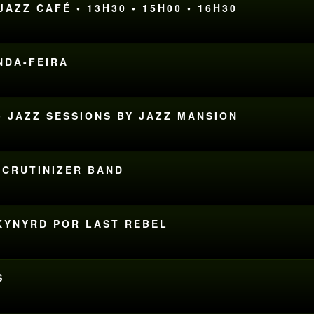
AZZ CAFÉ • 13H30 • 15H00 • 16H30
UNDA-FEIRA
• JAZZ SESSIONS BY JAZZ MANSION
SCRUTINIZER BAND
SKYNYRD POR LAST REBEL
S