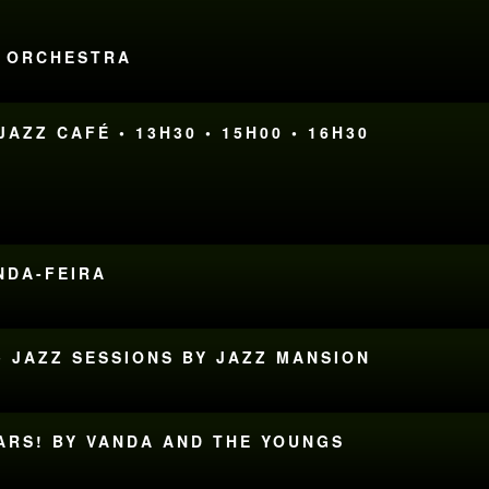
E ORCHESTRA
AZZ CAFÉ • 13H30 • 15H00 • 16H30
UNDA-FEIRA
• JAZZ SESSIONS BY JAZZ MANSION
EARS! BY VANDA AND THE YOUNGS