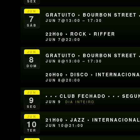
SEX
JUN
GRATUITO • BOURBON STREET J
7
JUN 7@13:00 – 17:30
SÁB
22H00 • ROCK • RIFFER
JUN 7@22:00
JUN
GRATUITO • BOURBON STREET J
8
JUN 8@13:00 – 17:30
DOM
20H00 • DISCO • INTERNACION
JUN 8@20:00
JUN
• • • CLUB FECHADO • • • SEG
9
JUN 9
DIA INTEIRO
SEG
JUN
21H00 • JAZZ • INTERNACIONAL
10
JUN 10@21:00
TER