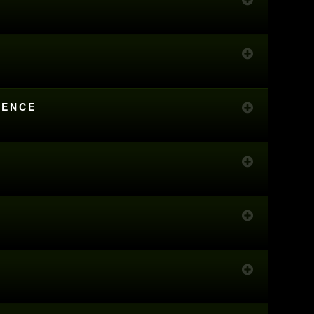
IENCE