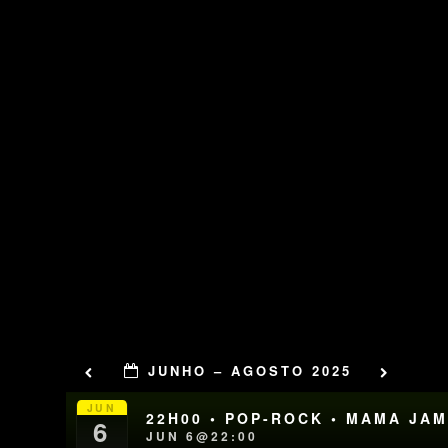
JUNHO – AGOSTO 2025
JUN
22H00 • POP-ROCK • MAMA JA
6
JUN 6@22:00