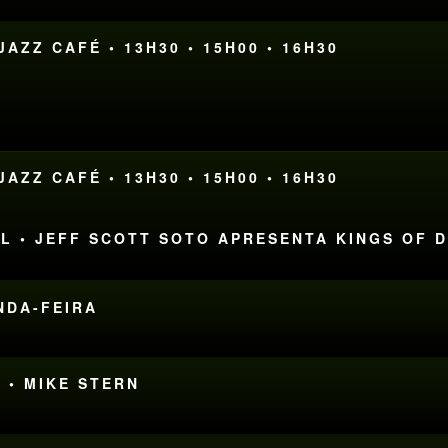
AZZ CAFÉ • 13H30 • 15H00 • 16H30
AZZ CAFÉ • 13H30 • 15H00 • 16H30
AL • JEFF SCOTT SOTO APRESENTA KINGS OF 
UNDA-FEIRA
 • MIKE STERN