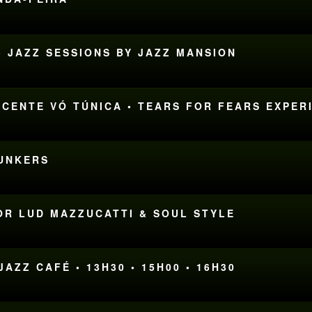
• JAZZ SESSIONS BY JAZZ MANSION
ICENTE VÓ TÚNICA • TEARS FOR FEARS EXPER
FUNKERS
POR LUD MAZZUCATTI & SOUL STYLE
AZZ CAFÉ • 13H30 • 15H00 • 16H30