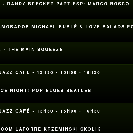
AL • RANDY BRECKER PART.ESP: MARCO BOSCO
 NAMORADOS MICHAEL BUBLÉ & LOVE BALADS 
L • THE MAIN SQUEEZE
AZZ CAFÉ • 13H30 • 15H00 • 16H30
NCE NIGHT! POR BLUES BEATLES
AZZ CAFÉ • 13H30 • 15H00 • 16H30
O COM LATORRE KRZEMINSKI SKOLIK