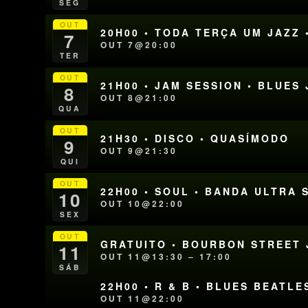
SEG
OUT
20H00 • TODA TERÇA UM JAZZ 
7
OUT 7@20:00
TER
OUT
21H00 • JAM SESSION • BLUE
8
OUT 8@21:00
QUA
OUT
21H30 • DISCO • QUASÍMODO
9
OUT 9@21:30
QUI
OUT
22H00 • SOUL • BANDA ULTRA 
10
OUT 10@22:00
SEX
OUT
GRATUITO • BOURBON STREET J
11
OUT 11@13:30 – 17:00
SÁB
22H00 • R & B • BLUES BEATLE
OUT 11@22:00