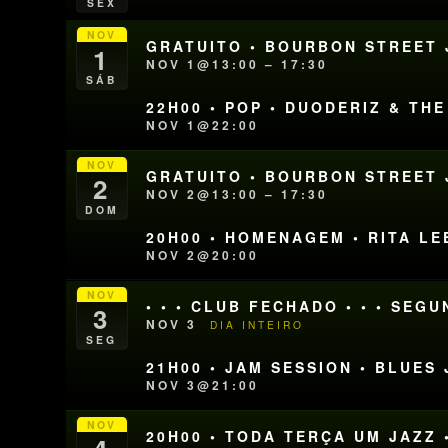
SEX
NOV
GRATUITO • BOURBON STREET J
1
NOV 1@13:00 – 17:30
SÁB
22H00 • POP • DUODERIZ & T
NOV 1@22:00
NOV
GRATUITO • BOURBON STREET J
2
NOV 2@13:00 – 17:30
DOM
20H00 • HOMENAGEM • RITA LE
NOV 2@20:00
NOV
• • • CLUB FECHADO • • • SEG
3
NOV 3
DIA INTEIRO
SEG
21H00 • JAM SESSION • BLUE
NOV 3@21:00
NOV
20H00 • TODA TERÇA UM JAZZ 