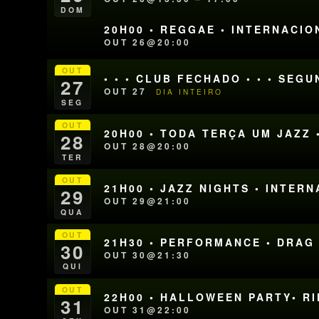
DOM
20H00 • REGGAE • INTERNACIO
OUT 26@20:00
OUT
• • • CLUB FECHADO • • • SEG
27
OUT 27
DIA INTEIRO
SEG
OUT
20H00 • TODA TERÇA UM JAZZ 
28
OUT 28@20:00
TER
OUT
21H00 • JAZZ NIGHTS • INTER
29
OUT 29@21:00
QUA
OUT
21H30 • PERFORMANCE • DRAG
30
OUT 30@21:30
QUI
OUT
22H00 • HALLOWEEN PARTY• R
31
OUT 31@22:00