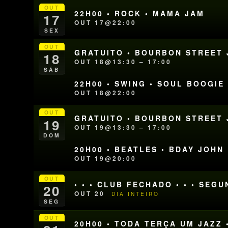
OUT
22H00 • ROCK • MAMA JAM
17
OUT 17@22:00
SEX
OUT
GRATUITO • BOURBON STREET J
18
OUT 18@13:30 – 17:00
SÁB
22H00 • SWING • SOUL BOOGIE
OUT 18@22:00
OUT
GRATUITO • BOURBON STREET J
19
OUT 19@13:30 – 17:00
DOM
20H00 • BEATLES • BDAY JOHN
OUT 19@20:00
OUT
• • • CLUB FECHADO • • • SEG
20
OUT 20
DIA INTEIRO
SEG
OUT
20H00 • TODA TERÇA UM JAZZ 