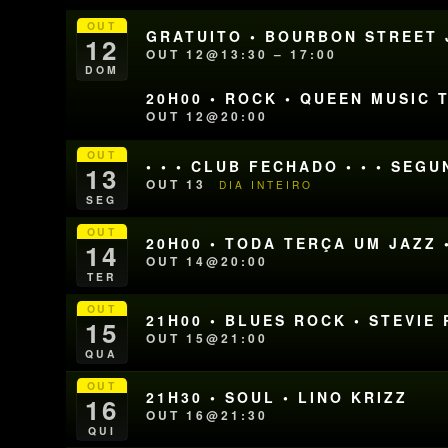
OUT
GRATUITO • BOURBON STREET J
12
OUT 12@13:30 – 17:00
DOM
20H00 • ROCK • QUEEN MUSIC 
OUT 12@20:00
OUT
• • • CLUB FECHADO • • • SEG
13
OUT 13
DIA INTEIRO
SEG
OUT
20H00 • TODA TERÇA UM JAZZ 
14
OUT 14@20:00
TER
OUT
21H00 • BLUES ROCK • STEVIE
15
OUT 15@21:00
QUA
OUT
21H30 • SOUL • LINO KRIZZ
16
OUT 16@21:30
QUI