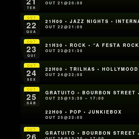
21
OUT 21@20:00
TER
OUT
21H00 • JAZZ NIGHTS • INTER
22
OUT 22@21:00
QUA
OUT
21H30 • ROCK • “A FESTA RO
23
OUT 23@21:30
QUI
OUT
22H00 • TRILHAS • HOLLYMOOD
24
OUT 24@22:00
SEX
OUT
GRATUITO • BOURBON STREET J
25
OUT 25@13:30 – 17:00
SÁB
22H00 • POP • JUNKIEBOX
OUT 25@22:00
OUT
GRATUITO • BOURBON STREET J
26
OUT 26@13:30 – 17:00