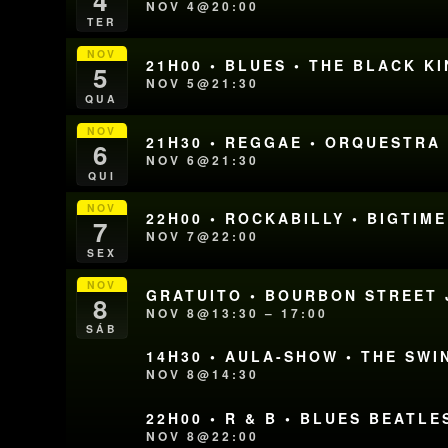
4
NOV 4@20:00
TER
NOV
21H00 • BLUES • THE BLACK K
5
NOV 5@21:30
QUA
NOV
21H30 • REGGAE • ORQUESTRA
6
NOV 6@21:30
QUI
NOV
22H00 • ROCKABILLY • BIGTIM
7
NOV 7@22:00
SEX
NOV
GRATUITO • BOURBON STREET J
8
NOV 8@13:30 – 17:00
SÁB
14H30 • AULA-SHOW • THE SWI
NOV 8@14:30
22H00 • R & B • BLUES BEATLE
NOV 8@22:00