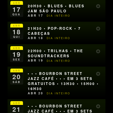
ABR
20H30 • BLUES • BLUES
17
JAM SÃO PAULO
QUA
ABR 17
DIA INTEIRO
ABR
21H30 • POP-ROCK • 7
18
CABEÇAS
QUI
ABR 18
DIA INTEIRO
ABR
22H00 • TRILHAS • THE
19
SOUNDTRACKERS
SEX
ABR 19
DIA INTEIRO
ABR
• • • BOURBON STREET
20
JAZZ CAFÉ • • • EM 3 SETS
SÁB
GRATUITOS • 13H30 • 15H00 •
16H30
ABR 20
DIA INTEIRO
ABR
• • • BOURBON STREET
21
JAZZ CAFÉ • • • EM 3 SETS