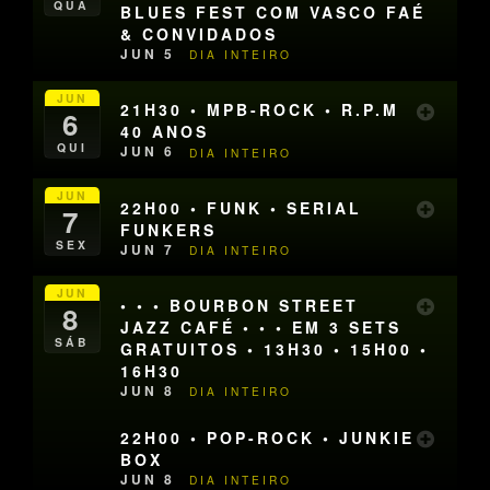
QUA
BLUES FEST COM VASCO FAÉ
& CONVIDADOS
JUN 5
DIA INTEIRO
JUN
21H30 • MPB-ROCK • R.P.M
6
40 ANOS
QUI
JUN 6
DIA INTEIRO
JUN
22H00 • FUNK • SERIAL
7
FUNKERS
SEX
JUN 7
DIA INTEIRO
JUN
• • • BOURBON STREET
8
JAZZ CAFÉ • • • EM 3 SETS
SÁB
GRATUITOS • 13H30 • 15H00 •
16H30
JUN 8
DIA INTEIRO
22H00 • POP-ROCK • JUNKIE
BOX
JUN 8
DIA INTEIRO