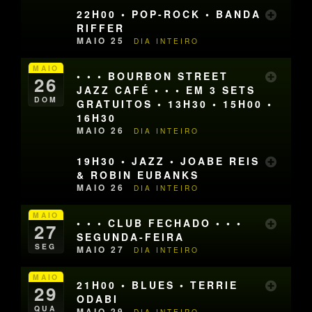
22H00 • POP-ROCK • BANDA
RIFFER
MAIO 25
DIA INTEIRO
MAIO
• • • BOURBON STREET
26
JAZZ CAFÉ • • • EM 3 SETS
DOM
GRATUITOS • 13H30 • 15H00 •
16H30
MAIO 26
DIA INTEIRO
19H30 • JAZZ • JOABE REIS
& ROBIN EUBANKS
MAIO 26
DIA INTEIRO
MAIO
• • • CLUB FECHADO • • •
27
SEGUNDA-FEIRA
SEG
MAIO 27
DIA INTEIRO
MAIO
21H00 • BLUES • TERRIE
29
ODABI
QUA
MAIO 29
DIA INTEIRO