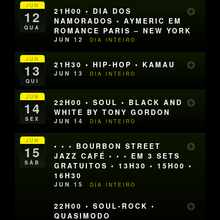
JUN
21H00 • DIA DOS
12
NAMORADOS • AYMERIC EM
QUA
ROMANCE PARIS – NEW YORK
JUN 12
DIA INTEIRO
JUN
21H30 • HIP-HOP • KAMAU
13
JUN 13
DIA INTEIRO
QUI
JUN
22H00 • SOUL • BLACK AND
14
WHITE BY TONY GORDON
SEX
JUN 14
DIA INTEIRO
JUN
• • • BOURBON STREET
15
JAZZ CAFÉ • • • EM 3 SETS
SÁB
GRATUITOS • 13H30 • 15H00 •
16H30
JUN 15
DIA INTEIRO
22H00 • SOUL-ROCK •
QUASIMODO