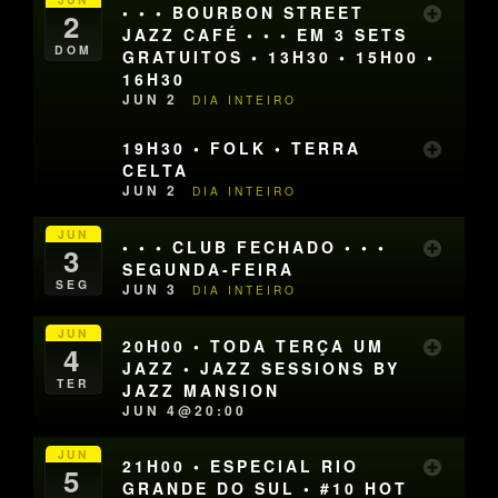
• • • BOURBON STREET
2
JAZZ CAFÉ • • • EM 3 SETS
DOM
GRATUITOS • 13H30 • 15H00 •
16H30
JUN 2
DIA INTEIRO
19H30 • FOLK • TERRA
CELTA
JUN 2
DIA INTEIRO
JUN
• • • CLUB FECHADO • • •
3
SEGUNDA-FEIRA
SEG
JUN 3
DIA INTEIRO
JUN
20H00 • TODA TERÇA UM
4
JAZZ • JAZZ SESSIONS BY
TER
JAZZ MANSION
JUN 4@20:00
JUN
21H00 • ESPECIAL RIO
5
GRANDE DO SUL • #10 HOT