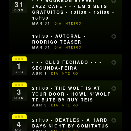
• • • BOURBON STREET
31
JAZZ CAFÉ • • • EM 3 SETS
DOM
GRATUITOS • 13H30 • 15H00 •
16H30
MAR 31
DIA INTEIRO
19H30 • AUTORAL •
RODRIGO TEASER
MAR 31
DIA INTEIRO
ABR
• • • CLUB FECHADO • • •
1
SEGUNDA-FEIRA
SEG
ABR 1
DIA INTEIRO
ABR
21H00 • THE WOLF IS AT
3
YOUR DOOR • HOWLIN’WOLF
QUA
TRIBUTE BY RUY REIS
ABR 3
DIA INTEIRO
ABR
21H30 • BEATLES • A HARD
4
DAYS NIGHT BY COMITATUS
QUI