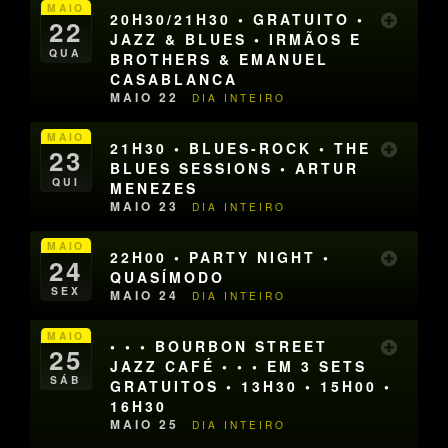
MAIO
20H30/21H30 • GRATUITO •
22
JAZZ & BLUES • IRMÃOS E
QUA
BROTHERS & EMANUEL
CASABLANCA
MAIO 22
DIA INTEIRO
MAIO
21H30 • BLUES-ROCK • THE
23
BLUES SESSIONS • ARTUR
QUI
MENEZES
MAIO 23
DIA INTEIRO
MAIO
22H00 • PARTY NIGHT •
24
QUASÍMODO
SEX
MAIO 24
DIA INTEIRO
MAIO
• • • BOURBON STREET
25
JAZZ CAFÉ • • • EM 3 SETS
SÁB
GRATUITOS • 13H30 • 15H00 •
16H30
MAIO 25
DIA INTEIRO