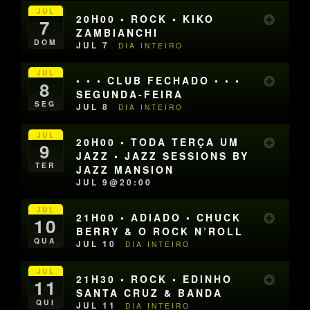
JUL
20H00 • ROCK • KIKO
7
ZAMBIANCHI
DOM
JUL 7
DIA INTEIRO
JUL
• • • CLUB FECHADO • • •
8
SEGUNDA-FEIRA
SEG
JUL 8
DIA INTEIRO
JUL
20H00 • TODA TERÇA UM
9
JAZZ • JAZZ SESSIONS BY
TER
JAZZ MANSION
JUL 9@20:00
JUL
21H00 • ADIADO • CHUCK
10
BERRY & O ROCK N’ROLL
QUA
JUL 10
DIA INTEIRO
JUL
21H30 • ROCK • EDINHO
11
SANTA CRUZ & BANDA
QUI
JUL 11
DIA INTEIRO