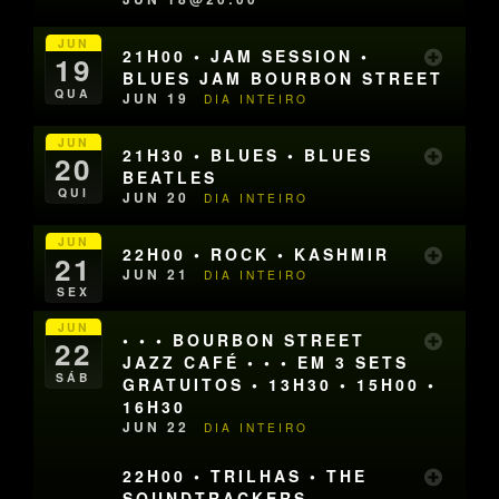
JUN
21H00 • JAM SESSION •
19
BLUES JAM BOURBON STREET
QUA
JUN 19
DIA INTEIRO
JUN
21H30 • BLUES • BLUES
20
BEATLES
QUI
JUN 20
DIA INTEIRO
JUN
22H00 • ROCK • KASHMIR
21
JUN 21
DIA INTEIRO
SEX
JUN
• • • BOURBON STREET
22
JAZZ CAFÉ • • • EM 3 SETS
SÁB
GRATUITOS • 13H30 • 15H00 •
16H30
JUN 22
DIA INTEIRO
22H00 • TRILHAS • THE
SOUNDTRACKERS