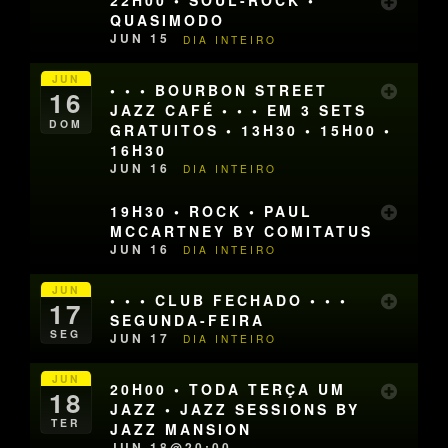
22H00 • SOUL-ROCK •
QUASIMODO
JUN 15
DIA INTEIRO
JUN
• • • BOURBON STREET
16
JAZZ CAFÉ • • • EM 3 SETS
DOM
GRATUITOS • 13H30 • 15H00 •
16H30
JUN 16
DIA INTEIRO
19H30 • ROCK • PAUL
MCCARTNEY BY COMITATUS
JUN 16
DIA INTEIRO
JUN
• • • CLUB FECHADO • • •
17
SEGUNDA-FEIRA
SEG
JUN 17
DIA INTEIRO
JUN
20H00 • TODA TERÇA UM
18
JAZZ • JAZZ SESSIONS BY
TER
JAZZ MANSION
JUN 18@20:00