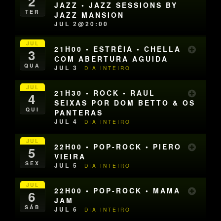
2
JAZZ • JAZZ SESSIONS BY
TER
JAZZ MANSION
JUL 2@20:00
JUL
21H00 • ESTRÉIA • CHELLA
3
COM ABERTURA AGUIDA
QUA
JUL 3
DIA INTEIRO
JUL
21H30 • ROCK • RAUL
4
SEIXAS POR DOM BETTO & OS
QUI
PANTERAS
JUL 4
DIA INTEIRO
JUL
22H00 • POP-ROCK • PIERO
5
VIEIRA
SEX
JUL 5
DIA INTEIRO
JUL
22H00 • POP-ROCK • MAMA
6
JAM
SÁB
JUL 6
DIA INTEIRO