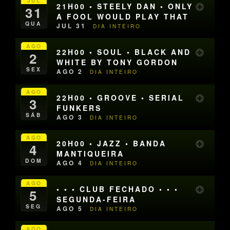
JUL
21H00 • STEELY DAN • ONLY
31
A FOOL WOULD PLAY THAT
QUA
JUL 31
DIA INTEIRO
AGO
22H00 • SOUL • BLACK AND
2
WHITE BY TONY GORDON
SEX
AGO 2
DIA INTEIRO
AGO
22H00 • GROOVE • SERIAL
3
FUNKERS
SÁB
AGO 3
DIA INTEIRO
AGO
20H00 • JAZZ • BANDA
4
MANTIQUEIRA
DOM
AGO 4
DIA INTEIRO
AGO
• • • CLUB FECHADO • • •
5
SEGUNDA-FEIRA
SEG
AGO 5
DIA INTEIRO
AGO