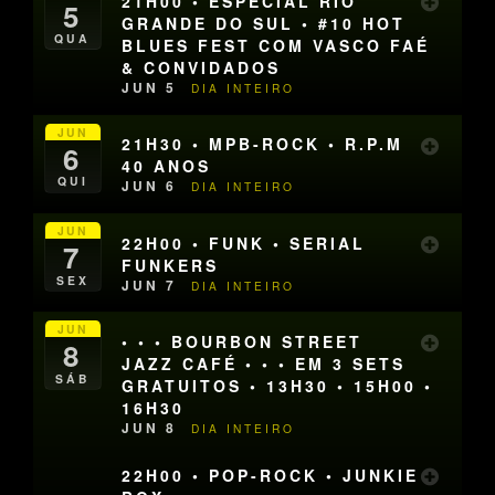
21H00 • ESPECIAL RIO
5
GRANDE DO SUL • #10 HOT
QUA
BLUES FEST COM VASCO FAÉ
& CONVIDADOS
JUN 5
DIA INTEIRO
JUN
21H30 • MPB-ROCK • R.P.M
6
40 ANOS
QUI
JUN 6
DIA INTEIRO
JUN
22H00 • FUNK • SERIAL
7
FUNKERS
SEX
JUN 7
DIA INTEIRO
JUN
• • • BOURBON STREET
8
JAZZ CAFÉ • • • EM 3 SETS
SÁB
GRATUITOS • 13H30 • 15H00 •
16H30
JUN 8
DIA INTEIRO
22H00 • POP-ROCK • JUNKIE