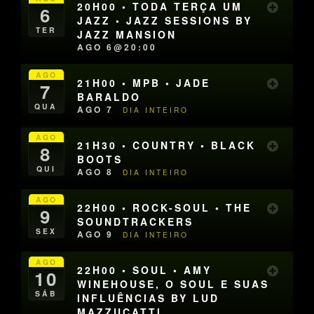
20H00 • TODA TERÇA UM
6
JAZZ • JAZZ SESSIONS BY
TER
JAZZ MANSION
AGO 6@20:00
AGO
21H00 • MPB • JADE
7
BARALDO
QUA
AGO 7
DIA INTEIRO
AGO
21H30 • COUNTRY • BLACK
8
BOOTS
QUI
AGO 8
DIA INTEIRO
AGO
22H00 • ROCK-SOUL • THE
9
SOUNDTRACKERS
SEX
AGO 9
DIA INTEIRO
AGO
22H00 • SOUL • AMY
10
WINEHOUSE, O SOUL E SUAS
SÁB
INFLUÊNCIAS BY LUD
MAZZUCATTI