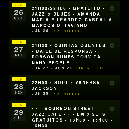
JUN
21H00/22H00 • GRATUITO •
26
JAZZ & BLUES • AMANDA
QUA
MARIA E LEANDRO CABRAL &
MARCOS OTTAVIANO
JUN 26
DIA INTEIRO
JUN
21H30 • QUINTAS QUENTES
27
• BAILE DE RESPONSA •
QUI
ROBSON NUNES CONVIDA
NANY PEOPLE
JUN 27 – JUN 28
DIA INTEIRO
JUN
22H00 • SOUL • VANESSA
28
JACKSON
SEX
JUN 28
DIA INTEIRO
JUN
• • • BOURBON STREET
29
JAZZ CAFÉ • • • EM 3 SETS
SÁB
GRATUITOS • 13H30 • 15H00 •
16H30