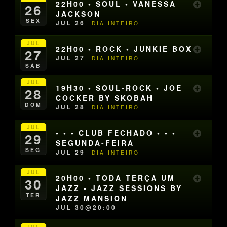
22H00 • SOUL • VANESSA
26
JACKSON
SEX
JUL 26
DIA INTEIRO
JUL
22H00 • ROCK • JUNKIE BOX
27
JUL 27
DIA INTEIRO
SÁB
JUL
19H30 • SOUL-ROCK • JOE
28
COCKER BY SKOBAH
DOM
JUL 28
DIA INTEIRO
JUL
• • • CLUB FECHADO • • •
29
SEGUNDA-FEIRA
SEG
JUL 29
DIA INTEIRO
JUL
20H00 • TODA TERÇA UM
30
JAZZ • JAZZ SESSIONS BY
TER
JAZZ MANSION
JUL 30@20:00