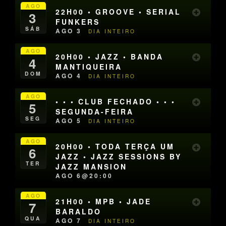
AGO
22H00 • GROOVE • SERIAL
3
FUNKERS
SÁB
AGO 3
DIA INTEIRO
AGO
20H00 • JAZZ • BANDA
4
MANTIQUEIRA
DOM
AGO 4
DIA INTEIRO
AGO
• • • CLUB FECHADO • • •
5
SEGUNDA-FEIRA
SEG
AGO 5
DIA INTEIRO
AGO
20H00 • TODA TERÇA UM
6
JAZZ • JAZZ SESSIONS BY
TER
JAZZ MANSION
AGO 6@20:00
AGO
21H00 • MPB • JADE
7
BARALDO
QUA
AGO 7
DIA INTEIRO