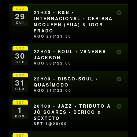
AGO
21H30 • R&B •
29
INTERNACIONAL • CERISSA
QUI
MCQUEEN (EUA) & IGOR
PRADO
AGO 29@21:30
AGO
22H00 • SOUL • VANESSA
30
JACKSON
SEX
AGO 30@22:00
AGO
22H00 • DISCO-SOUL •
31
QUASÍMODO
SÁB
AGO 31@22:00
SET
20H00 • JAZZ • TRIBUTO A
1
JÔ SOARES • DERICO &
DOM
SEXTETO
SET 1@20:00
SET