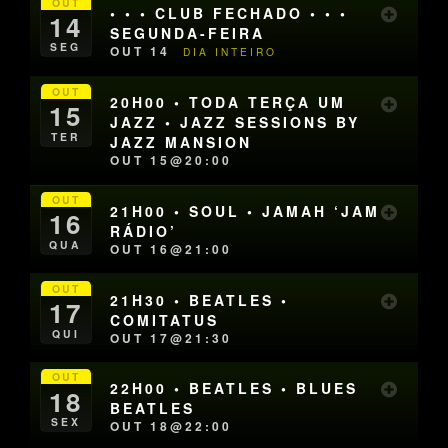
OUT
• • • CLUB FECHADO • • •
14
SEGUNDA-FEIRA
SEG
OUT 14
DIA INTEIRO
OUT
20H00 • TODA TERÇA UM
15
JAZZ • JAZZ SESSIONS BY
TER
JAZZ MANSION
OUT 15@20:00
OUT
21H00 • SOUL • JAMAH ‘JAM
16
RÁDIO’
QUA
OUT 16@21:00
OUT
21H30 • BEATLES •
17
COMITATUS
QUI
OUT 17@21:30
OUT
22H00 • BEATLES • BLUES
18
BEATLES
SEX
OUT 18@22:00