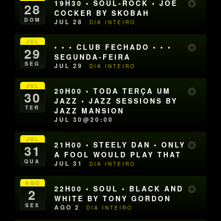
19H30 • SOUL-ROCK • JOE
28
COCKER BY SKOBAH
DOM
JUL 28
DIA INTEIRO
JUL
• • • CLUB FECHADO • • •
29
SEGUNDA-FEIRA
SEG
JUL 29
DIA INTEIRO
JUL
20H00 • TODA TERÇA UM
30
JAZZ • JAZZ SESSIONS BY
TER
JAZZ MANSION
JUL 30@20:00
JUL
21H00 • STEELY DAN • ONLY
31
A FOOL WOULD PLAY THAT
QUA
JUL 31
DIA INTEIRO
AGO
22H00 • SOUL • BLACK AND
2
WHITE BY TONY GORDON
SEX
AGO 2
DIA INTEIRO