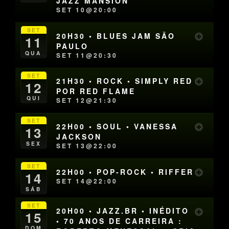
JAZZ MANSION
SET 10@20:00
SET
20H30 • BLUES JAM SÃO
11
PAULO
QUA
SET 11@20:30
SET
21H30 • ROCK • SIMPLY RED
12
POR RED FLAME
QUI
SET 12@21:30
SET
22H00 • SOUL • VANESSA
13
JACKSON
SEX
SET 13@22:00
SET
22H00 • POP-ROCK • RIFFER
14
SET 14@22:00
SÁB
SET
20H00 • JAZZ.BR • INÉDITO
15
• 70 ANOS DE CARREIRA :
DOM