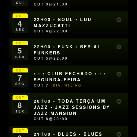
QUI
OUT 3@21:30
OUT
22H00 • SOUL • LUD
4
MAZZUCATTI
SEX
OUT 4@22:00
OUT
22H00 • FUNK • SERIAL
5
FUNKERS
SÁB
OUT 5@22:00
OUT
• • • CLUB FECHADO • • •
7
SEGUNDA-FEIRA
SEG
OUT 7
DIA INTEIRO
OUT
20H00 • TODA TERÇA UM
8
JAZZ • JAZZ SESSIONS BY
TER
JAZZ MANSION
OUT 8@20:00
OUT
21H00 • BLUES • BLUES