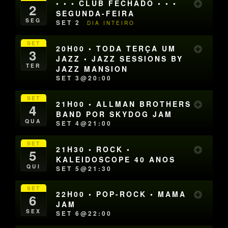
• • • CLUB FECHADO • • •
2
SEGUNDA-FEIRA
SEG
SET 2
DIA INTEIRO
SET
20H00 • TODA TERÇA UM
3
JAZZ • JAZZ SESSIONS BY
TER
JAZZ MANSION
SET 3@20:00
SET
21H00 • ALLMAN BROTHERS
4
BAND POR SKYDOG JAM
QUA
SET 4@21:00
SET
21H30 • ROCK •
5
KALEIDOSCOPE 40 ANOS
QUI
SET 5@21:30
SET
22H00 • POP-ROCK • MAMA
6
JAM
SEX
SET 6@22:00