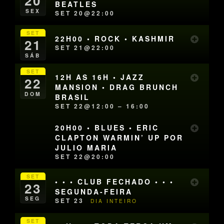
20
BEATLES
SEX
SET 20@22:00
SET
22H00 • ROCK • KASHMIR
21
SET 21@22:00
SÁB
SET
12H AS 16H • JAZZ
22
MANSION • DRAG BRUNCH
DOM
BRASIL
SET 22@12:00 – 16:00
20H00 • BLUES • ERIC
CLAPTON WARMIN’ UP POR
JULIO MARIA
SET 22@20:00
SET
• • • CLUB FECHADO • • •
23
SEGUNDA-FEIRA
SEG
SET 23
DIA INTEIRO
SET