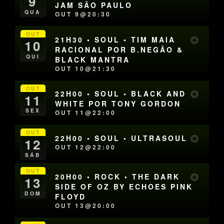
9
JAM SÃO PAULO
QUA
OUT 9@20:30
OUT
21H30 • SOUL • TIM MAIA
10
RACIONAL POR B.NEGÃO &
QUI
BLACK MANTRA
OUT 10@21:30
OUT
22H00 • SOUL • BLACK AND
11
WHITE POR TONY GORDON
SEX
OUT 11@22:00
OUT
22H00 • SOUL • ULTRASOUL
12
OUT 12@22:00
SÁB
OUT
20H00 • ROCK • THE DARK
13
SIDE OF OZ BY ECHOES PINK
DOM
FLOYD
OUT 13@20:00