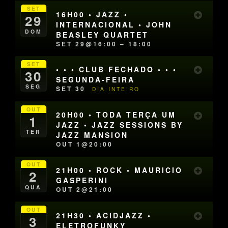
SET
16H00 • JAZZ •
29
INTERNACIONAL • JOHN
DOM
BEASLEY QUARTET
SET 29@16:00 – 18:00
SET
• • • CLUB FECHADO • • •
30
SEGUNDA-FEIRA
SEG
SET 30
DIA INTEIRO
OUT
20H00 • TODA TERÇA UM
1
JAZZ • JAZZ SESSIONS BY
TER
JAZZ MANSION
OUT 1@20:00
OUT
21H00 • ROCK • MAURICIO
2
GASPERINI
QUA
OUT 2@21:00
OUT
21H30 • ACIDJAZZ •
3
ELETROFUNKY