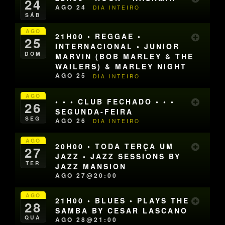
24
AGO 24
DIA INTEIRO
SÁB
AGO
21H00 • REGGAE •
25
INTERNACIONAL • JUNIOR
DOM
MARVIN (BOB MARLEY & THE
WAILERS) & MARLEY NIGHT
AGO 25
DIA INTEIRO
AGO
• • • CLUB FECHADO • • •
26
SEGUNDA-FEIRA
SEG
AGO 26
DIA INTEIRO
AGO
20H00 • TODA TERÇA UM
27
JAZZ • JAZZ SESSIONS BY
TER
JAZZ MANSION
AGO 27@20:00
AGO
21H00 • BLUES • PLAYS THE
28
SAMBA BY CESAR LASCANO
QUA
AGO 28@21:00