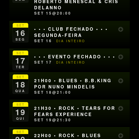
ROBERTO MENESCAL & CRIS
DELANNO
SET 15@20:00
SET
• • • CLUB FECHADO • • •
16
SEGUNDA-FEIRA
SEG
SET 16
DIA INTEIRO
SET
• • • EVENTO FECHADO • • •
17
SET 17
DIA INTEIRO
TER
SET
21H00 • BLUES • B.B.KING
18
POR NUNO MINDELIS
QUA
SET 18@21:00
SET
21H30 • ROCK • TEARS FOR
19
FEARS EXPERIENCE
QUI
SET 19@21:30
SET
22H00 • ROCK • BLUES