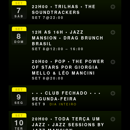
SET
22H00 • TRILHAS • THE
7
SOUNDTRACKERS
SÁB
SET 7@22:00
SET
12H AS 16H • JAZZ
8
MANSION • DRAG BRUNCH
DOM
BRASIL
SET 8@12:00 – 16:00
20H00 • POP • THE POWER
OF STARS POR GIORGIA
MELLO & LÉO MANCINI
SET 8@20:00
SET
• • • CLUB FECHADO • • •
9
SEGUNDA-FEIRA
SEG
SET 9
DIA INTEIRO
SET
20H00 • TODA TERÇA UM
10
JAZZ • JAZZ SESSIONS BY
TER