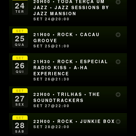
20H00 • TODA TERÇA UM
24
JAZZ • JAZZ SESSIONS BY
TER
JAZZ MANSION
SET 24@20:00
SET
21H00 • ROCK • CACAU
25
GROOVE
QUA
SET 25@21:00
SET
21H30 • ROCK • ESPECIAL
26
RADIO KISS • A-HA
QUI
EXPERIENCE
SET 26@21:30
SET
22H00 • TRILHAS • THE
27
SOUNDTRACKERS
SEX
SET 27@22:00
SET
22H00 • ROCK • JUNKIE BOX
28
SET 28@22:00
SÁB