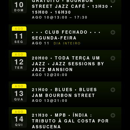
GRATUITO • BOURBON
10
STREET JAZZ CAFÉ • 13H30 •
DOM
15H00 • 16H30
AGO 10@13:00 – 17:30
AGO
• • • CLUB FECHADO • • •
11
SEGUNDA-FEIRA
SEG
AGO 11
DIA INTEIRO
AGO
20H00 • TODA TERÇA UM
12
JAZZ • JAZZ SESSIONS BY
TER
JAZZ MANSION
AGO 12@20:00
AGO
21H00 • BLUES • BLUES
13
JAM BOURBON STREET
QUA
AGO 13@21:00
AGO
21H30 • MPB • ÍNDIA :
14
TRIBUTO À GAL COSTA POR
QUI
ASSUCENA