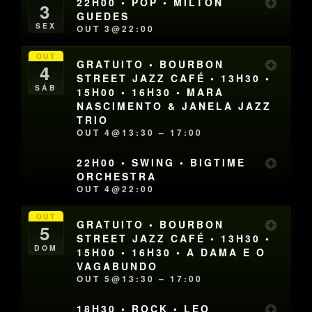
22H00 • POP • MILTON
3
GUEDES
SEX
OUT 3@22:00
OUT
GRATUITO • BOURBON
4
STREET JAZZ CAFÉ • 13H30 •
SÁB
15H00 • 16H30 • MARA
NASCIMENTO & JANELA JAZZ
TRIO
OUT 4@13:30 – 17:00
22H00 • SWING • BIGTIME
ORCHESTRA
OUT 4@22:00
OUT
GRATUITO • BOURBON
5
STREET JAZZ CAFÉ • 13H30 •
DOM
15H00 • 16H30 • A DAMA E O
VAGABUNDO
OUT 5@13:30 – 17:00
18H30 • ROCK • LEO