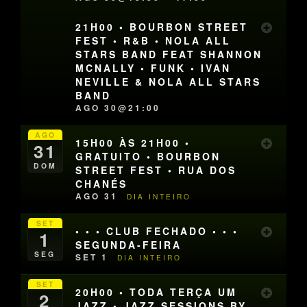
21H00 • BOURBON STREET
FEST • R&B • NOLA ALL
STARS BAND FEAT SHANNON
MCNALLY • FUNK • IVAN
NEVILLE & NOLA ALL STARS
BAND
AGO 30@21:00
AGO
15H00 ÀS 21H00 •
31
GRATUITO • BOURBON
DOM
STREET FEST • RUA DOS
CHANÉS
AGO 31
DIA INTEIRO
SET
• • • CLUB FECHADO • • •
1
SEGUNDA-FEIRA
SEG
SET 1
DIA INTEIRO
SET
20H00 • TODA TERÇA UM
2
JAZZ • JAZZ SESSIONS BY