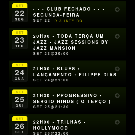
SET
• • • CLUB FECHADO • • •
22
SEGUNDA-FEIRA
SEG
SET 22
DIA INTEIRO
SET
20H00 • TODA TERÇA UM
23
JAZZ • JAZZ SESSIONS BY
TER
JAZZ MANSION
SET 23@20:00
SET
21H00 • BLUES •
24
LANÇAMENTO • FILIPPE DIAS
QUA
SET 24@21:00
SET
21H30 • PROGRESSIVO •
25
SERGIO HINDS ( O TERÇO )
QUI
SET 25@21:30
SET
22H00 • TRILHAS •
26
HOLLYMOOD
SEX
SET 26@22:00