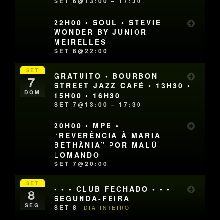
SET 6@13:00 – 17:30
22H00 • SOUL • STEVIE
WONDER BY JUNIOR
MEIRELLES
SET 6@22:00
SET
GRATUITO • BOURBON
7
STREET JAZZ CAFÉ • 13H30 •
DOM
15H00 • 16H30
SET 7@13:00 – 17:30
20H00 • MPB •
“REVERÊNCIA À MARIA
BETHÂNIA” POR MALÚ
LOMANDO
SET 7@20:00
SET
• • • CLUB FECHADO • • •
8
SEGUNDA-FEIRA
SEG
SET 8
DIA INTEIRO