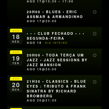
AGO 17@13:30 – 17:00
20H00 • BLUES • ERIC
ASSMAR & ARMANDINHO
AGO 17@20:00
AGO
• • • CLUB FECHADO • • •
18
SEGUNDA-FEIRA
SEG
AGO 18
DIA INTEIRO
AGO
20H00 • TODA TERÇA UM
19
JAZZ • JAZZ SESSIONS BY
TER
JAZZ MANSION
AGO 19@20:00
AGO
21H30 • CLASSICS • BLUE
20
EYES : TRIBUTO A FRANK
QUA
SINATRA BY RICHARD
BROMBERG
AGO 20@21:30