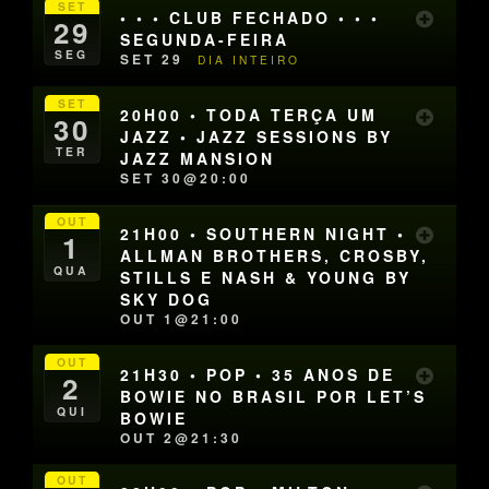
SET
• • • CLUB FECHADO • • •
29
SEGUNDA-FEIRA
SEG
SET 29
DIA INTEIRO
SET
20H00 • TODA TERÇA UM
30
JAZZ • JAZZ SESSIONS BY
TER
JAZZ MANSION
SET 30@20:00
OUT
21H00 • SOUTHERN NIGHT •
1
ALLMAN BROTHERS, CROSBY,
QUA
STILLS E NASH & YOUNG BY
SKY DOG
OUT 1@21:00
OUT
21H30 • POP • 35 ANOS DE
2
BOWIE NO BRASIL POR LET’S
QUI
BOWIE
OUT 2@21:30
OUT