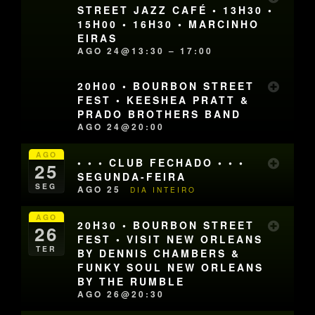
STREET JAZZ CAFÉ • 13H30 •
15H00 • 16H30 • MARCINHO
EIRAS
AGO 24@13:30 – 17:00
20H00 • BOURBON STREET
FEST • KEESHEA PRATT &
PRADO BROTHERS BAND
AGO 24@20:00
AGO
• • • CLUB FECHADO • • •
25
SEGUNDA-FEIRA
SEG
AGO 25
DIA INTEIRO
AGO
20H30 • BOURBON STREET
26
FEST • VISIT NEW ORLEANS
TER
BY DENNIS CHAMBERS &
FUNKY SOUL NEW ORLEANS
BY THE RUMBLE
AGO 26@20:30