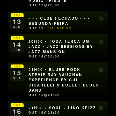
MUSIC TRIBUTE
OUT 12@20:00
OUT
• • • CLUB FECHADO • • •
13
SEGUNDA-FEIRA
SEG
OUT 13
DIA INTEIRO
OUT
20H00 • TODA TERÇA UM
14
JAZZ • JAZZ SESSIONS BY
TER
JAZZ MANSION
OUT 14@20:00
OUT
21H00 • BLUES ROCK •
15
STEVIE RAY VAUGHAN
QUA
EXPERIENCE BY GUI
CICARELLI & BULLET BLUES
BAND
OUT 15@21:00
OUT
21H30 • SOUL • LINO KRIZZ
16
OUT 16@21:30