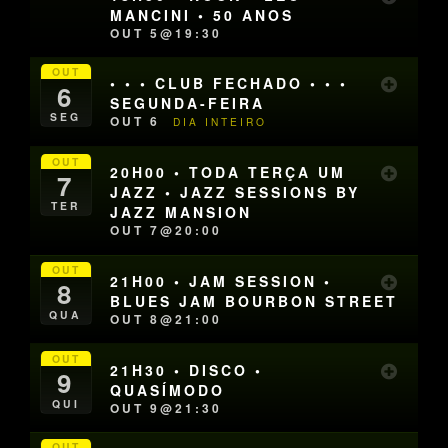
MANCINI • 50 ANOS
OUT 5@19:30
OUT
• • • CLUB FECHADO • • •
6
SEGUNDA-FEIRA
SEG
OUT 6
DIA INTEIRO
OUT
20H00 • TODA TERÇA UM
7
JAZZ • JAZZ SESSIONS BY
TER
JAZZ MANSION
OUT 7@20:00
OUT
21H00 • JAM SESSION •
8
BLUES JAM BOURBON STREET
QUA
OUT 8@21:00
OUT
21H30 • DISCO •
9
QUASÍMODO
QUI
OUT 9@21:30
OUT