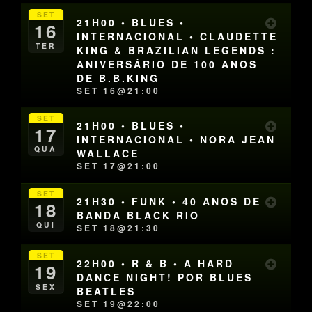
SET
21H00 • BLUES •
16
INTERNACIONAL • CLAUDETTE
TER
KING & BRAZILIAN LEGENDS :
ANIVERSÁRIO DE 100 ANOS
DE B.B.KING
SET 16@21:00
SET
21H00 • BLUES •
17
INTERNACIONAL • NORA JEAN
QUA
WALLACE
SET 17@21:00
SET
21H30 • FUNK • 40 ANOS DE
18
BANDA BLACK RIO
QUI
SET 18@21:30
SET
22H00 • R & B • A HARD
19
DANCE NIGHT! POR BLUES
SEX
BEATLES
SET 19@22:00