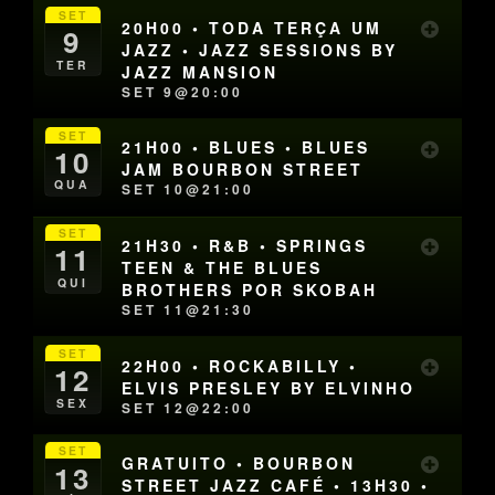
SET
20H00 • TODA TERÇA UM
9
JAZZ • JAZZ SESSIONS BY
TER
JAZZ MANSION
SET 9@20:00
SET
21H00 • BLUES • BLUES
10
JAM BOURBON STREET
QUA
SET 10@21:00
SET
21H30 • R&B • SPRINGS
11
TEEN & THE BLUES
QUI
BROTHERS POR SKOBAH
SET 11@21:30
SET
22H00 • ROCKABILLY •
12
ELVIS PRESLEY BY ELVINHO
SEX
SET 12@22:00
SET
GRATUITO • BOURBON
13
STREET JAZZ CAFÉ • 13H30 •