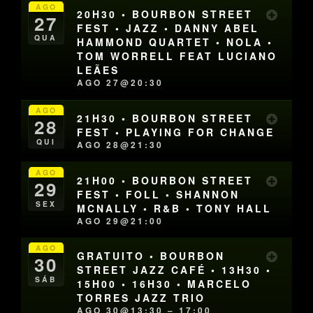
AGO
20H30 • BOURBON STREET
27
FEST • JAZZ • DANNY ABEL
QUA
HAMMOND QUARTET • NOLA •
TOM WORRELL FEAT LUCIANO
LEÃES
AGO 27@20:30
AGO
21H30 • BOURBON STREET
28
FEST • PLAYING FOR CHANGE
QUI
AGO 28@21:30
AGO
21H00 • BOURBON STREET
29
FEST • FOLL • SHANNON
SEX
MCNALLY • R&B • TONY HALL
AGO 29@21:00
AGO
GRATUITO • BOURBON
30
STREET JAZZ CAFÉ • 13H30 •
SÁB
15H00 • 16H30 • MARCELO
TORRES JAZZ TRIO
AGO 30@13:30 – 17:00