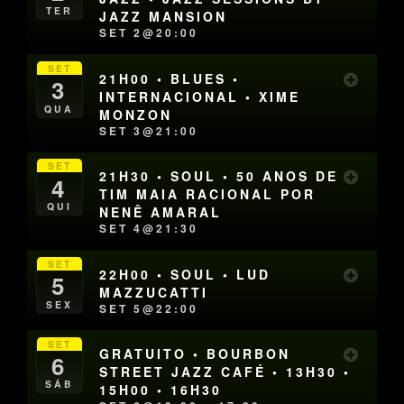
TER
JAZZ MANSION
SET 2@20:00
SET
21H00 • BLUES •
3
INTERNACIONAL • XIME
QUA
MONZON
SET 3@21:00
SET
21H30 • SOUL • 50 ANOS DE
4
TIM MAIA RACIONAL POR
QUI
NENÊ AMARAL
SET 4@21:30
SET
22H00 • SOUL • LUD
5
MAZZUCATTI
SEX
SET 5@22:00
SET
GRATUITO • BOURBON
6
STREET JAZZ CAFÉ • 13H30 •
SÁB
15H00 • 16H30