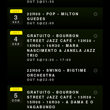
OUT 2@21:30
OUT
22H00 • POP • MILTON
3
GUEDES
SEX
OUT 3@22:00
OUT
GRATUITO • BOURBON
4
STREET JAZZ CAFÉ • 13H30 •
SÁB
15H00 • 16H30 • MARA
NASCIMENTO & JANELA JAZZ
TRIO
OUT 4@13:30 – 17:00
22H00 • SWING • BIGTIME
ORCHESTRA
OUT 4@22:00
OUT
GRATUITO • BOURBON
5
STREET JAZZ CAFÉ • 13H30 •
DOM
15H00 • 16H30 • A DAMA E O
VAGABUNDO