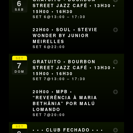
6
STREET JAZZ CAFÉ • 13H30 •
SÁB
15H00 • 16H30
SET 6@13:00 – 17:30
22H00 • SOUL • STEVIE
WONDER BY JUNIOR
MEIRELLES
SET 6@22:00
SET
GRATUITO • BOURBON
7
STREET JAZZ CAFÉ • 13H30 •
DOM
15H00 • 16H30
SET 7@13:00 – 17:30
20H00 • MPB •
“REVERÊNCIA À MARIA
BETHÂNIA” POR MALÚ
LOMANDO
SET 7@20:00
SET
• • • CLUB FECHADO • • •