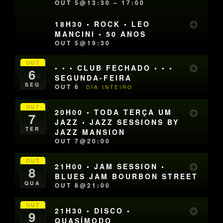
OUT 5@13:30 – 17:00
18H30 • ROCK • LEO
MANCINI • 50 ANOS
OUT 5@19:30
OUT
• • • CLUB FECHADO • • •
6
SEGUNDA-FEIRA
SEG
OUT 6
DIA INTEIRO
OUT
20H00 • TODA TERÇA UM
7
JAZZ • JAZZ SESSIONS BY
TER
JAZZ MANSION
OUT 7@20:00
OUT
21H00 • JAM SESSION •
8
BLUES JAM BOURBON STREET
QUA
OUT 8@21:00
OUT
21H30 • DISCO •
9
QUASÍMODO