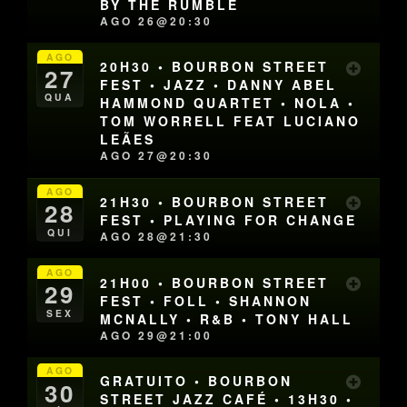
BY THE RUMBLE
AGO 26@20:30
AGO
20H30 • BOURBON STREET
27
FEST • JAZZ • DANNY ABEL
QUA
HAMMOND QUARTET • NOLA •
TOM WORRELL FEAT LUCIANO
LEÃES
AGO 27@20:30
AGO
21H30 • BOURBON STREET
28
FEST • PLAYING FOR CHANGE
QUI
AGO 28@21:30
AGO
21H00 • BOURBON STREET
29
FEST • FOLL • SHANNON
SEX
MCNALLY • R&B • TONY HALL
AGO 29@21:00
AGO
GRATUITO • BOURBON
30
STREET JAZZ CAFÉ • 13H30 •