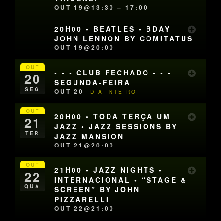
OUT 19@13:30 – 17:00
20H00 • BEATLES • BDAY
JOHN LENNON BY COMITATUS
OUT 19@20:00
OUT
• • • CLUB FECHADO • • •
20
SEGUNDA-FEIRA
SEG
OUT 20
DIA INTEIRO
OUT
20H00 • TODA TERÇA UM
21
JAZZ • JAZZ SESSIONS BY
TER
JAZZ MANSION
OUT 21@20:00
OUT
21H00 • JAZZ NIGHTS •
22
INTERNACIONAL • “STAGE &
QUA
SCREEN” BY JOHN
PIZZARELLI
OUT 22@21:00