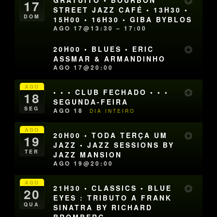
GRATUITO • BOURBON
17
STREET JAZZ CAFÉ • 13H30 •
DOM
15H00 • 16H30 • GIBA BYBLOS
AGO 17@13:30 – 17:00
20H00 • BLUES • ERIC
ASSMAR & ARMANDINHO
AGO 17@20:00
AGO
• • • CLUB FECHADO • • •
18
SEGUNDA-FEIRA
SEG
AGO 18
DIA INTEIRO
AGO
20H00 • TODA TERÇA UM
19
JAZZ • JAZZ SESSIONS BY
TER
JAZZ MANSION
AGO 19@20:00
AGO
21H30 • CLASSICS • BLUE
20
EYES : TRIBUTO A FRANK
QUA
SINATRA BY RICHARD
BROMBERG