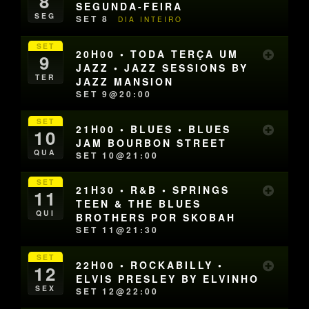
8
SEGUNDA-FEIRA
SEG
SET 8
DIA INTEIRO
SET
20H00 • TODA TERÇA UM
9
JAZZ • JAZZ SESSIONS BY
TER
JAZZ MANSION
SET 9@20:00
SET
21H00 • BLUES • BLUES
10
JAM BOURBON STREET
QUA
SET 10@21:00
SET
21H30 • R&B • SPRINGS
11
TEEN & THE BLUES
QUI
BROTHERS POR SKOBAH
SET 11@21:30
SET
22H00 • ROCKABILLY •
12
ELVIS PRESLEY BY ELVINHO
SEX
SET 12@22:00