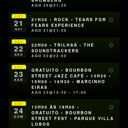
AGO 20@21:30
AGO
21H30 • ROCK • TEARS FOR
21
FEARS EXPERIENCE
QUI
AGO 21@21:30
AGO
22H00 • TRILHAS • THE
22
SOUNDTRACKERS
SEX
AGO 22@22:00
AGO
GRATUITO • BOURBON
23
STREET JAZZ CAFÉ • 13H30 •
SÁB
15H00 • 16H30 • MARCINHO
EIRAS
AGO 23@13:30 – 17:00
AGO
13H00 ÀS 19H00 •
24
GRATUITO • BOURBON
DOM
STREET FEST • PARQUE VILLA
LOBOS