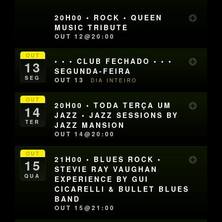
20H00 • ROCK • QUEEN
MUSIC TRIBUTE
OUT 12@20:00
OUT
• • • CLUB FECHADO • • •
13
SEGUNDA-FEIRA
SEG
OUT 13
DIA INTEIRO
OUT
20H00 • TODA TERÇA UM
14
JAZZ • JAZZ SESSIONS BY
TER
JAZZ MANSION
OUT 14@20:00
OUT
21H00 • BLUES ROCK •
15
STEVIE RAY VAUGHAN
QUA
EXPERIENCE BY GUI
CICARELLI & BULLET BLUES
BAND
OUT 15@21:00