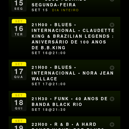
15
SEGUNDA-FEIRA
SEG
SET 15
DIA INTEIRO
SET
21H00 • BLUES •
16
INTERNACIONAL • CLAUDETTE
TER
KING & BRAZILIAN LEGENDS :
ANIVERSÁRIO DE 100 ANOS
DE B.B.KING
SET 16@21:00
SET
21H00 • BLUES •
17
INTERNACIONAL • NORA JEAN
QUA
WALLACE
SET 17@21:00
SET
21H30 • FUNK • 40 ANOS DE
18
BANDA BLACK RIO
QUI
SET 18@21:30
SET
22H00 • R & B • A HARD
19