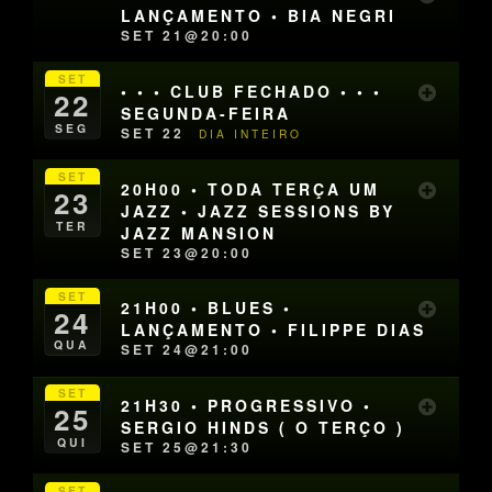
LANÇAMENTO • BIA NEGRI
SET 21@20:00
SET
• • • CLUB FECHADO • • •
22
SEGUNDA-FEIRA
SEG
SET 22
DIA INTEIRO
SET
20H00 • TODA TERÇA UM
23
JAZZ • JAZZ SESSIONS BY
TER
JAZZ MANSION
SET 23@20:00
SET
21H00 • BLUES •
24
LANÇAMENTO • FILIPPE DIAS
QUA
SET 24@21:00
SET
21H30 • PROGRESSIVO •
25
SERGIO HINDS ( O TERÇO )
QUI
SET 25@21:30
SET