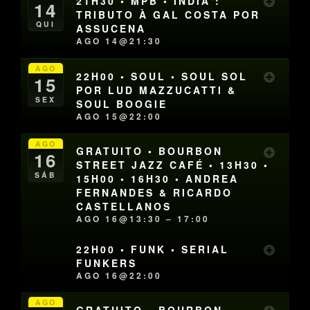
21H30 • MPB • ÍNDIA :
14
TRIBUTO À GAL COSTA POR
QUI
ASSUCENA
AGO 14@21:30
AGO
22H00 • SOUL • SOUL SOL
15
POR LUD MAZZUCATTI &
SEX
SOUL BOOGIE
AGO 15@22:00
AGO
GRATUITO • BOURBON
16
STREET JAZZ CAFÉ • 13H30 •
SÁB
15H00 • 16H30 • ANDREA
FERNANDES & RICARDO
CASTELLANOS
AGO 16@13:30 – 17:00
22H00 • FUNK • SERIAL
FUNKERS
AGO 16@22:00
AGO