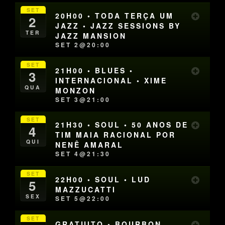
SET
20H00 • TODA TERÇA UM
2
JAZZ • JAZZ SESSIONS BY
TER
JAZZ MANSION
SET 2@20:00
SET
21H00 • BLUES •
3
INTERNACIONAL • XIME
QUA
MONZON
SET 3@21:00
SET
21H30 • SOUL • 50 ANOS DE
4
TIM MAIA RACIONAL POR
QUI
NENÊ AMARAL
SET 4@21:30
SET
22H00 • SOUL • LUD
5
MAZZUCATTI
SEX
SET 5@22:00
SET
GRATUITO • BOURBON