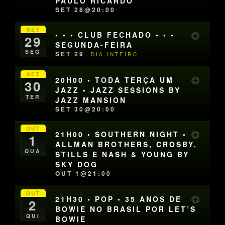
PAULO RICARDO
SET 28@20:00
SET
• • • CLUB FECHADO • • •
29
SEGUNDA-FEIRA
SEG
SET 29
DIA INTEIRO
SET
20H00 • TODA TERÇA UM
30
JAZZ • JAZZ SESSIONS BY
TER
JAZZ MANSION
SET 30@20:00
OUT
21H00 • SOUTHERN NIGHT •
1
ALLMAN BROTHERS, CROSBY,
QUA
STILLS E NASH & YOUNG BY
SKY DOG
OUT 1@21:00
OUT
21H30 • POP • 35 ANOS DE
2
BOWIE NO BRASIL POR LET’S
QUI
BOWIE