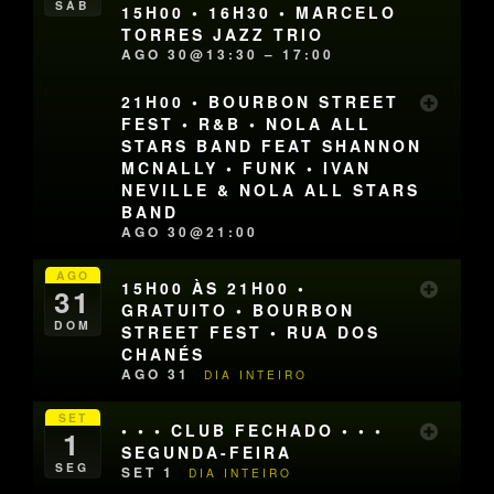
SÁB
15H00 • 16H30 • MARCELO
TORRES JAZZ TRIO
AGO 30@13:30 – 17:00
21H00 • BOURBON STREET
FEST • R&B • NOLA ALL
STARS BAND FEAT SHANNON
MCNALLY • FUNK • IVAN
NEVILLE & NOLA ALL STARS
BAND
AGO 30@21:00
AGO
15H00 ÀS 21H00 •
31
GRATUITO • BOURBON
DOM
STREET FEST • RUA DOS
CHANÉS
AGO 31
DIA INTEIRO
SET
• • • CLUB FECHADO • • •
1
SEGUNDA-FEIRA
SEG
SET 1
DIA INTEIRO