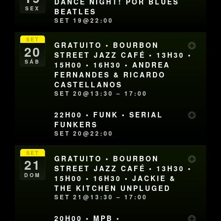
DANCE NIGHT! POR BLUES
SEX
BEATLES
SET 19@22:00
SET
GRATUITO • BOURBON
20
STREET JAZZ CAFÉ • 13H30 •
SÁB
15H00 • 16H30 • ANDREA
FERNANDES & RICARDO
CASTELLANOS
SET 20@13:30 – 17:00
22H00 • FUNK • SERIAL
FUNKERS
SET 20@22:00
SET
GRATUITO • BOURBON
21
STREET JAZZ CAFÉ • 13H30 •
DOM
15H00 • 16H30 • JACKIE &
THE KITCHEN UNPLUGED
SET 21@13:30 – 17:00
20H00 • MPB •