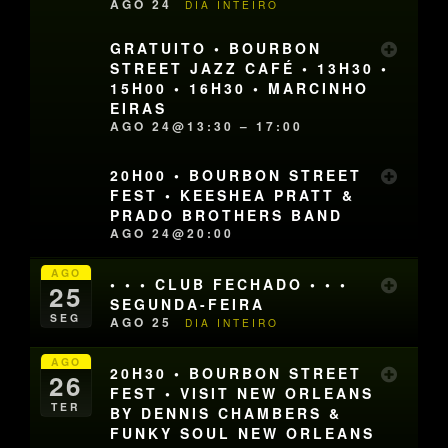
AGO 24
DIA INTEIRO
GRATUITO • BOURBON
STREET JAZZ CAFÉ • 13H30 •
15H00 • 16H30 • MARCINHO
EIRAS
AGO 24@13:30 – 17:00
20H00 • BOURBON STREET
FEST • KEESHEA PRATT &
PRADO BROTHERS BAND
AGO 24@20:00
AGO
• • • CLUB FECHADO • • •
25
SEGUNDA-FEIRA
SEG
AGO 25
DIA INTEIRO
AGO
20H30 • BOURBON STREET
26
FEST • VISIT NEW ORLEANS
TER
BY DENNIS CHAMBERS &
FUNKY SOUL NEW ORLEANS